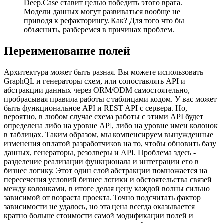
Deep.Case ставит целью победить этого врага.
Модели данных могут развиваться вообще не
приводя к рефакторингу. Как? Для того что бы
объяснить, разберемся в причинах проблем.
Переименование полей
Архитектура может быть разная. Вы можете использовать
GraphQL и генераторы схем, или сопоставлять API и
абстракции данных через ORM/ODM самостоятельно,
пробрасывая правила работы с таблицами кодом. У вас может
быть функциональное API и REST API с сервера. Но,
вероятно, в любом случае схема работы с этими API будет
определена либо на уровне API, либо на уровне имен колонок
в таблицах. Таким образом, мы компенсируем вынужденные
изменения оплатой разработчиков на то, чтобы обновить базу
данных, генераторы, резолверы и API. Проблема здесь -
разделение реализации функционала и интеграции его в
бизнес логику. Этот один слой абстракции помножается на
пересечения условий бизнес логики и обстоятельства связей
между колонками, в итоге делая цену каждой волны сильно
зависимой от возраста проекта. Точно подсчитать фактор
зависимости не удалось, но эта цена всегда оказывается
кратно больше стоимости самой модификации полей и