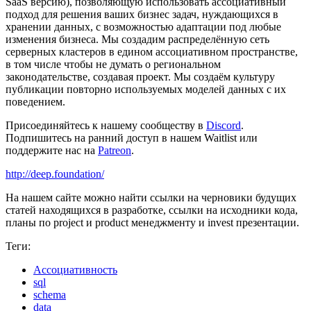
SaaS версию), позволяющую использовать ассоциативный
подход для решения ваших бизнес задач, нуждающихся в
хранении данных, с возможностью адаптации под любые
изменения бизнеса. Мы создадим распределённую сеть
серверных кластеров в едином ассоциативном пространстве,
в том числе чтобы не думать о региональном
законодательстве, создавая проект. Мы создаём культуру
публикации повторно используемых моделей данных с их
поведением.
Присоединяйтесь к нашему сообществу в
Discord
.
Подпишитесь на ранний доступ в нашем Waitlist или
поддержите нас на
Patreon
.
http://deep.foundation/
На нашем сайте можно найти ссылки на черновики будущих
статей находящихся в разработке, ссылки на исходники кода,
планы по project и product менеджменту и invest презентации.
Теги:
Ассоциативность
sql
schema
data