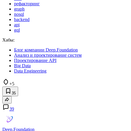
рефакторинг
graph
nosql
backend
api
gql
Хабы:
Блог компании Deep.Foundation
Анализ и проектирование систем
Проектирование API
Big Data
Data Engineering
+5
35
39
Deep.Foundation