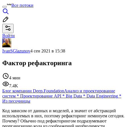
Все потоки
Войти
IvanSGlazunov
4 сен 2021 в 15:38
Фактор рефакторинга
4 мин
7.4K
Блог компании Deep.Foundation
Анализ и проектирование
систем
*
Проектирование API
*
Big Data
*
Data Engineering
*
Из песочницы
Код зависим от данных и моделей, а значит от абстракций
используемых в них, поэтому рефакторинг неминуем сегодня.
Почему? Обычно под рефакторингом подразумевают
реорганизацию кода из соображений необходимости