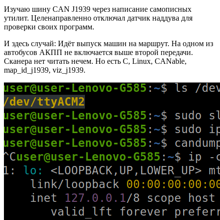
Изучаю шину CAN J1939 через написание самописных
утилит. Целенаправленно отключал датчик наддува для
проверки своих программ.
И здесь случай: Идёт выпуск машин на маршрут. На одном из
автобусов АКПП не включается выше второй передачи.
Сканера нет читать нечем. Но есть C, Linux, CANable,
map_id_j1939, viz_j1939.