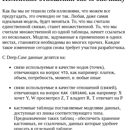
Как бы мы не тешили себя иллюзиями, что можем все
предугадать, это очевидно не так. Любая, даже самая
идеальная модель, будет меняться. То, что мы считали
единственной связью, станет множественной. То, что мы
считали множественной из одной таблицы, начнет ссылаться
из нескольких. Модели, задуманные к применению в одних
местах, становятся необходимы во многих прочих. Каждое
такое изменение сегодня снова требует участия разработчика.
С Deep.Case данные делятся на:
связи используемые в качестве нодов (точек),
отвечающих на вопрос
, как например: платеж,
ЧТО
объем, потребность, момент, и любые иные
связи используемые в качестве отношений (связей),
отвечающих на вопрос
, как например: X
КАК СВЯЗАНО
хочет Y, W просмотрел Z, T владеет R, T отвечает на P
кастомные таблицы поставляемые моделями данных,
доступные из линка соответствующего типа.
Предназначение таких таблиц - обеспечить хранение
кастомных, не ссылочных, данных которые удобнее
описать в отдельной таблице.