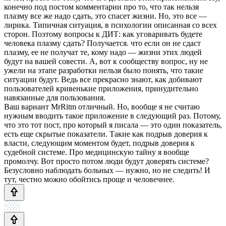
конечно под постом комментарии про то, что так нельзя
плазму все же надо сдать, это спасет жизни. Но, это все —
лирика. Типичная ситуация, в психологии описанная со всех
сторон. Поэтому вопросы к ДИТ: как уговаривать будете
человека плазму сдать? Получается. что если он не сдаст
плазму, ее не получат те, кому надо — жизни этих людей
будут на вашей совести. А, вот к сообществу вопрос, ну не
ужели на этапе разработки нельзя было понять, что такие
ситуации будут. Ведь все прекрасно знают, как добивают
пользователей кривенькие приложения, принудительно
навязанные для пользования.
Ваш вариант MrRitm отличный. Но, вообще я не считаю
нужным вводить такое приложение в следующий раз. Потому,
что это тот пост, про который я писала — это один показатель,
есть еще скрытые показатели. Такие как подрыв доверия к
власти, следующим моментом будет, подрыв доверия к
судебной системе. Про медицинскую тайну я вообще
промолчу. Вот просто потом люди будут доверять системе?
Безусловно наблюдать больных — нужно, но не следить! И
тут, честно можно обойтись проще и человечнее.