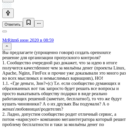
Ответить
MrRitm
6 июн 2020 в 08:59
Вы предлагаете (упрощенно говоря) создать opensource
решение для организации пропускного контроля?
1. Сообщество очередной раз докажет, что за идею в итоге
получится качестdеннее чем за мильёны денег (проекты Linux,
Apache, Nginx, FireFox и прочие уже доказывали это много раз
во всех мыслимых и немыслимых вариациях), НО!
1.1. «Где деньги, Зин?»(с) Т.е. если сообщество думающих и
образованных вот так запросто будет решать все вопросы и
просто выкатывать обществу подарки в виде реально
работающих решений (заметьте, бесплатно!), то что же будут
кушать чиновники? А о их друзьях Вы подумали? А о
женах\любовницах\родителях?
2. Ладно, допустим сообщество родит отличный сервис, а
потом «нарисуют» компанию мегаинтегратора который решит
проблему бесплатности и таки за мильёны денег по