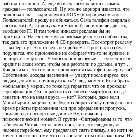
работает отлично. А, еще во всех косяках винить самих
граждан — пользователей. Ну, это же априори известно, что
пользователь — «криворукий ЛОХ» (в хорошем смысле.
Пользователей прошу не обижаться. Сама телефон сварила с
сосисками). А, с пропусками можно было и проще сделать,
вообще без IT. И там точно никакой рекламы бы не
приходило. На счет «веселых рекламщиков» из сообщества,
так дать это приложение ФСБ проверить. Посмотрят рекламу
— вычеркнут. Это то ведь не проблема. Просто кто сейчас
поручится, что приложение не собирает что-то не нужное, и
не портит смартфон. У многих они дешевые — купленные в
кредит и люди хотят, чтобы они работали по дольше, а тут…
Как доказать, что по вине приложения смартфон навернулся?
Собственно, доходы населения — упадут после вируса, как
людям деньги на починку искать? След. момент. Если брать
мобильник у мэрии, то тоже где гарантия, что он проходил
сертификацию? Если работать со своего смартфона, то где
ганатии, что на нем вируса — нет? Который, даже если
МаняТыринг защищен, не будет собирать инфу с телефона во
время работы приложения или при оформлении пропуска,
когда вводят паспортные данные.Ну, и наконец —
психологический момент. В группе «Оштрафованы за то, что
заболели» Читаю тут на днях пост, суть его следующая:
человек переболел, ему предлагают сдать плазму, а но идти не
хочет, просто по тому, что его достали этим приложением. Ну,