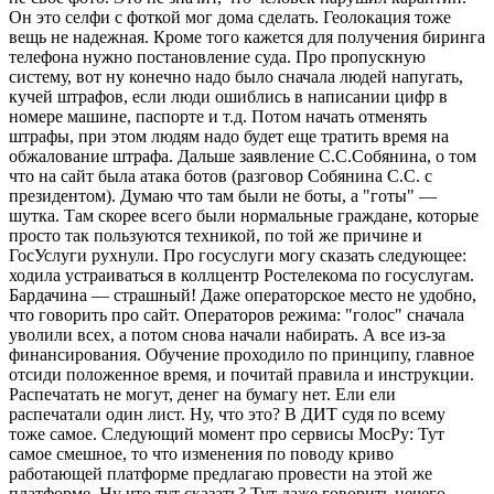
Он это селфи с фоткой мог дома сделать. Геолокация тоже
вещь не надежная. Кроме того кажется для получения биринга
телефона нужно постановление суда. Про пропускную
систему, вот ну конечно надо было сначала людей напугать,
кучей штрафов, если люди ошиблись в написании цифр в
номере машине, паспорте и т.д. Потом начать отменять
штрафы, при этом людям надо будет еще тратить время на
обжалование штрафа. Дальше заявление С.С.Собянина, о том
что на сайт была атака ботов (разговор Собянина С.С. с
президентом). Думаю что там были не боты, а "готы" —
шутка. Там скорее всего были нормальные граждане, которые
просто так пользуются техникой, по той же причине и
ГосУслуги рухнули. Про госуслуги могу сказать следующее:
ходила устраиваться в коллцентр Ростелекома по госуслугам.
Бардачина — страшный! Даже операторское место не удобно,
что говорить про сайт. Операторов режима: "голос" сначала
уволили всех, а потом снова начали набирать. А все из-за
финансирования. Обучение проходило по принципу, главное
отсиди положенное время, и почитай правила и инструкции.
Распечатать не могут, денег на бумагу нет. Ели ели
распечатали один лист. Ну, что это? В ДИТ судя по всему
тоже самое. Следующий момент про сервисы МосРу: Тут
самое смешное, то что изменения по поводу криво
работающей платформе предлагаю провести на этой же
платформе. Ну что тут сказать? Тут даже говорить нечего.