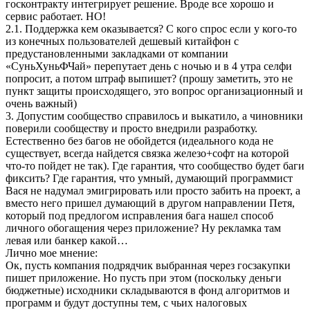
госконтракту интегрирует решение. Вроде все хорошо и
сервис работает. НО!
2.1. Поддержка кем оказывается? С кого спрос если у кого-то
из конечных пользователей дешевый китайфон с
предустановленными закладками от компании
«СуньХуньФЧай» перепутает день с ночью и в 4 утра селфи
попросит, а потом штраф выпишет? (прошу заметить, это не
пункт защиты происходящего, это вопрос организационный и
очень важный)
3. Допустим сообщество справилось и выкатило, а чиновники
поверили сообществу и просто внедрили разработку.
Естественно без багов не обойдется (идеального кода не
существует, всегда найдется связка железо+софт на которой
что-то пойдет не так). Где гарантия, что сообщество будет баги
фиксить? Где гарантия, что умный, думающий программист
Вася не надумал эмигрировать или просто забить на проект, а
вместо него пришел думающий в другом направлении Петя,
который под предлогом исправления бага нашел способ
личного обогащения через приложение? Ну рекламка там
левая или банкер какой…
Лично мое мнение:
Ок, пусть компания подрядчик выбранная через госзакупки
пишет приложение. Но пусть при этом (поскольку деньги
бюджетные) исходники складываются в фонд алгоритмов и
программ и будут доступны тем, с чьих налоговых