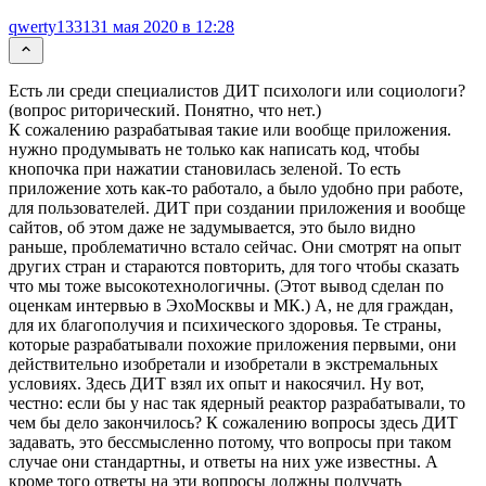
qwerty1331
31 мая 2020 в 12:28
Есть ли среди специалистов ДИТ психологи или социологи?
(вопрос риторический. Понятно, что нет.)
К сожалению разрабатывая такие или вообще приложения.
нужно продумывать не только как написать код, чтобы
кнопочка при нажатии становилась зеленой. То есть
приложение хоть как-то работало, а было удобно при работе,
для пользователей. ДИТ при создании приложения и вообще
сайтов, об этом даже не задумывается, это было видно
раньше, проблематично встало сейчас. Они смотрят на опыт
других стран и стараются повторить, для того чтобы сказать
что мы тоже высокотехнологичны. (Этот вывод сделан по
оценкам интервью в ЭхоМосквы и МК.) А, не для граждан,
для их благополучия и психического здоровья. Те страны,
которые разрабатывали похожие приложения первыми, они
действительно изобретали и изобретали в экстремальных
условиях. Здесь ДИТ взял их опыт и накосячил. Ну вот,
честно: если бы у нас так ядерный реактор разрабатывали, то
чем бы дело закончилось? К сожалению вопросы здесь ДИТ
задавать, это бессмысленно потому, что вопросы при таком
случае они стандартны, и ответы на них уже известны. А
кроме того ответы на эти вопросы должны получать