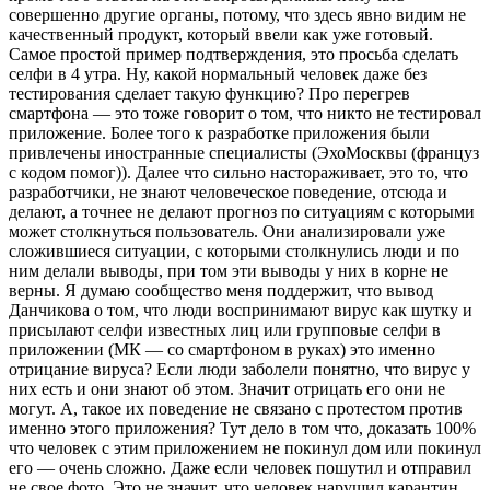
совершенно другие органы, потому, что здесь явно видим не
качественный продукт, который ввели как уже готовый.
Самое простой пример подтверждения, это просьба сделать
селфи в 4 утра. Ну, какой нормальный человек даже без
тестирования сделает такую функцию? Про перегрев
смартфона — это тоже говорит о том, что никто не тестировал
приложение. Более того к разработке приложения были
привлечены иностранные специалисты (ЭхоМосквы (француз
с кодом помог)). Далее что сильно настораживает, это то, что
разработчики, не знают человеческое поведение, отсюда и
делают, а точнее не делают прогноз по ситуациям с которыми
может столкнуться пользователь. Они анализировали уже
сложившиеся ситуации, с которыми столкнулись люди и по
ним делали выводы, при том эти выводы у них в корне не
верны. Я думаю сообщество меня поддержит, что вывод
Данчикова о том, что люди воспринимают вирус как шутку и
присылают селфи известных лиц или групповые селфи в
приложении (МК — со смартфоном в руках) это именно
отрицание вируса? Если люди заболели понятно, что вирус у
них есть и они знают об этом. Значит отрицать его они не
могут. А, такое их поведение не связано с протестом против
именно этого приложения? Тут дело в том что, доказать 100%
что человек с этим приложением не покинул дом или покинул
его — очень сложно. Даже если человек пошутил и отправил
не свое фото. Это не значит, что человек нарушил карантин.