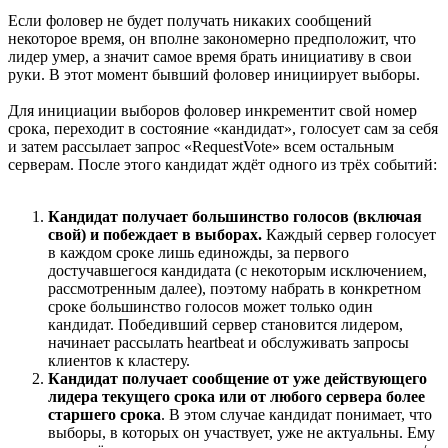
Если фоловер не будет получать никаких сообщений
некоторое время, он вполне закономерно предположит, что
лидер умер, а значит самое время брать инициативу в свои
руки. В этот момент бывший фоловер инициирует выборы.
Для инициации выборов фоловер инкрементит свой номер
срока, переходит в состояние «кандидат», голосует сам за себя
и затем рассылает запрос «RequestVote» всем остальным
серверам. После этого кандидат ждёт одного из трёх событий:
Кандидат получает большинство голосов (включая
свой) и побеждает в выборах.
Каждый сервер голосует
в каждом сроке лишь единожды, за первого
достучавшегося кандидата (с некоторым исключением,
рассмотренным далее), поэтому набрать в конкретном
сроке большинство голосов может только один
кандидат. Победивший сервер становится лидером,
начинает рассылать heartbeat и обслуживать запросы
клиентов к кластеру.
Кандидат получает сообщение от уже действующего
лидера текущего срока или от любого сервера более
старшего срока
. В этом случае кандидат понимает, что
выборы, в которых он участвует, уже не актуальны. Ему