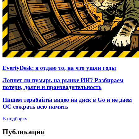
EvertyDesk: я отдаю то, на что ушли годы
Лопнет ли пузырь на рынке ИИ? Разбираем
потери, долги и производительность
Пишем терабайты видео на диск в Go и не даем
ОС сожрать всю память
В подборку
Публикации