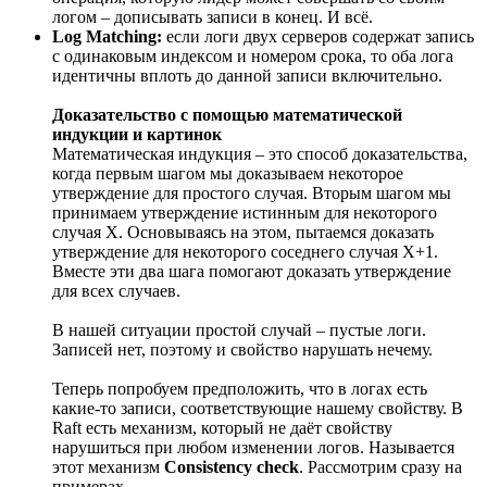
логом – дописывать записи в конец. И всё.
Log Matching:
если логи двух серверов содержат запись
с одинаковым индексом и номером срока, то оба лога
идентичны вплоть до данной записи включительно.
Доказательство с помощью математической
индукции и картинок
Математическая индукция – это способ доказательства,
когда первым шагом мы доказываем некоторое
утверждение для простого случая. Вторым шагом мы
принимаем утверждение истинным для некоторого
случая X. Основываясь на этом, пытаемся доказать
утверждение для некоторого соседнего случая X+1.
Вместе эти два шага помогают доказать утверждение
для всех случаев.
В нашей ситуации простой случай – пустые логи.
Записей нет, поэтому и свойство нарушать нечему.
Теперь попробуем предположить, что в логах есть
какие-то записи, соответствующие нашему свойству. В
Raft есть механизм, который не даёт свойству
нарушиться при любом изменении логов. Называется
этот механизм
Consistency check
. Рассмотрим сразу на
примерах.