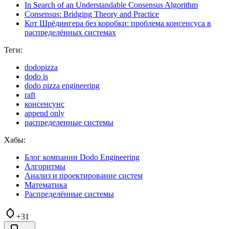
In Search of an Understandable Consensus Algorithm
Consensus: Bridging Theory and Practice
Кот Шрёдингера без коробки: проблема консенсуса в
распределённых системах
Теги:
dodopizza
dodo is
dodo pizza engineering
raft
консенсунс
append only
распределенные системы
Хабы:
Блог компании Dodo Engineering
Алгоритмы
Анализ и проектирование систем
Математика
Распределённые системы
+31