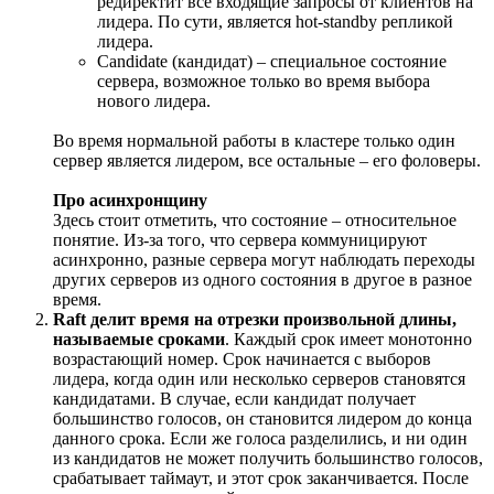
редиректит все входящие запросы от клиентов на
лидера. По сути, является hot-standby репликой
лидера.
Candidate (кандидат) – специальное состояние
сервера, возможное только во время выбора
нового лидера.
Во время нормальной работы в кластере только один
сервер является лидером, все остальные – его фоловеры.
Про асинхронщину
Здесь стоит отметить, что состояние – относительное
понятие. Из-за того, что сервера коммуницируют
асинхронно, разные сервера могут наблюдать переходы
других серверов из одного состояния в другое в разное
время.
Raft делит время на отрезки произвольной длины,
называемые сроками
. Каждый срок имеет монотонно
возрастающий номер. Срок начинается с выборов
лидера, когда один или несколько серверов становятся
кандидатами. В случае, если кандидат получает
большинство голосов, он становится лидером до конца
данного срока. Если же голоса разделились, и ни один
из кандидатов не может получить большинство голосов,
срабатывает таймаут, и этот срок заканчивается. После