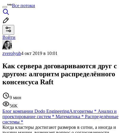
Все потоки
Войти
zverolyub
4 окт 2019 в 10:01
Как сервера договариваются друг с
другом: алгоритм распределённого
консенсуса Raft
9 мин
56K
Блог компании Dodo Engineering
Алгоритмы
*
Анализ и
проектирование систем
*
Математика
*
Распределённые
системы
*
Когда кластеры достигают размеров в сотни, а иногда и
тысячи машин, возникает вопрос о согласованности