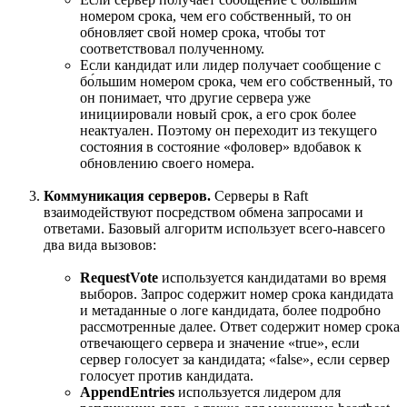
номером срока, чем его собственный, то он
обновляет свой номер срока, чтобы тот
соответствовал полученному.
Если кандидат или лидер получает сообщение с
бо́льшим номером срока, чем его собственный, то
он понимает, что другие сервера уже
инициировали новый срок, а его срок более
неактуален. Поэтому он переходит из текущего
состояния в состояние «фоловер» вдобавок к
обновлению своего номера.
Коммуникация серверов.
Серверы в Raft
взаимодействуют посредством обмена запросами и
ответами. Базовый алгоритм использует всего-навсего
два вида вызовов:
RequestVote
используется кандидатами во время
выборов. Запрос содержит номер срока кандидата
и метаданные о логе кандидата, более подробно
рассмотренные далее. Ответ содержит номер срока
отвечающего сервера и значение «true», если
сервер голосует за кандидата; «false», если сервер
голосует против кандидата.
AppendEntries
используется лидером для