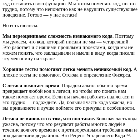
куда вставить свою функцию. Мы хотим поменять код, но это
трудно, потому что непонятно как не нарушить существующее
поведение. Готово — у нас легаси!
Но есть нюансы.
Мы переоцениваем сложность незнакомого кода
. Поэтому
мы думаем, что код, который писали не мы — устаревший.
Это работает и с нашими прошлыми проектами, когда мы не
можем понять, что закладывали и имели в виду, когда писали
эту мешанину на экране.
Хорошие тесты помогают легко менять незнакомый код
. А
плохие тесты не помогают. Отсюда и определение Физерса.
С легаси помогает время
. Парадоксально: обычно время
превращает любой код в легаси, но чтобы его понять нам
также помогает время. Если вы начали работать над легаси и
это трудно — подождите. Да, большая часть кода ужасна, но
вы привыкнете и лучше поймете его причуды и особенности.
Легаси не виновато в том, что оно такое.
Большая часть кода
ужасна, потому что это результат работы многих людей в
течение долгого времени с противоречивыми требованиями и
под давлением дедлайнов. Это Рецепт Устаревшего Кода™.