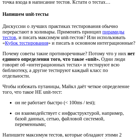
точка входа в написание тестов. Кстати о тестах…
Напишем unit-тесты
Дискуссии о лучших практиках тестирования обычно
перерастают в холивары. Применять принцип
пирамиды
тестов
, и писать максимум unit-тестов? Или использовать
«
Кубок тестирования
» и писать в основном интеграционные?
Почему советы такие противоречивые? Потому что у них
нет
единого определения того, что такое «unit».
Одни люди
говорят об «интеграционных тестах» и тестируют всю
библиотеку, а другие тестируют каждый класс по
отдельности.
Чтобы избежать путаницы, Майкл даёт четкое определение
того, что такое НЕ unit-тест:
он не работает быстро (< 100ms / test);
он взаимодействует с инфраструктурой, например,
базой данных, сетью, файловой системой,
переменными;
Напишите максимум тестов, которые обладают этими 2