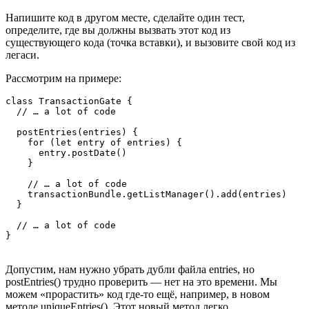
Напишите код в другом месте, сделайте один тест,
определите, где вы должны вызвать этот код из
существующего кода (точка вставки), и вызовите свой код из
легаси.
Рассмотрим на примере:
class TransactionGate {

  // … a lot of code

  postEntries(entries) {

    for (let entry of entries) {

      entry.postDate()

    }

    // … a lot of code

    transactionBundle.getListManager().add(entries)

  }

  // … a lot of code

}
Допустим, нам нужно убрать дубли файла entries, но
postEntries() трудно проверить — нет на это времени. Мы
можем «прорастить» код где-то ещё, например, в новом
методе uniqueEntries(). Этот новый метод легко