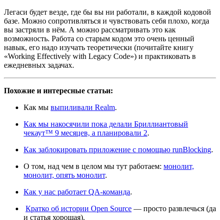
Легаси будет везде, где бы вы ни работали, в каждой кодовой
базе. Можно сопротивляться и чувствовать себя плохо, когда
вы застряли в нём. А можно рассматривать это как
возможность. Работа со старым кодом это очень ценный
навык, его надо изучать теоретически (почитайте книгу
«Working Effectively with Legacy Code») и практиковать в
ежедневных задачах.
Похожие и интересные статьи:
Как мы
выпиливали Realm
.
Как мы накосячили пока делали Бриллиантовый
чекаут™ 9 месяцев, а планировали 2
.
Как заблокировать приложение с помощью runBlocking
.
О том, над чем в целом мы тут работаем:
монолит,
монолит, опять монолит
.
Как у нас работает QA-команда
.
Кратко об истории Open Source
— просто развлечься (да
и статья хорошая).