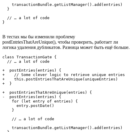
    transactionBundle.getListManager().add(entries)

  }

  // … a lot of code

}
В тестах мы бы изменили проблему
postEntriesThatAreUnique(), чтобы проверить, работает ли
логика удаления дубликатов. Разница может быть ещё больше.
class TransactionGate {

  // … a lot of code

+  postEntries(entries) {

+    // Some clever logic to retrieve unique entries

+    this.postEntriesThatAreUnique(uniqueEntries)

+  }

+  postEntriesThatAreUnique(entries) {

-  postEntries(entries) {

    for (let entry of entries) {

      entry.postDate()

    }

    // … a lot of code

    transactionBundle.getListManager().add(entries)
