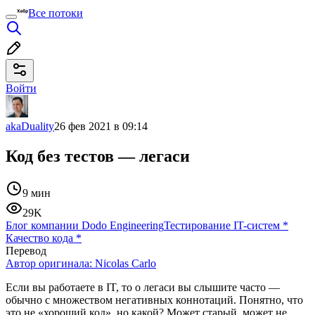
Все потоки
Войти
akaDuality
26 фев 2021 в 09:14
Код без тестов — легаси
9 мин
29K
Блог компании Dodo Engineering
Тестирование IT-систем
*
Качество кода
*
Перевод
Автор оригинала:
Nicolas Carlo
Если вы работаете в IT, то о легаси вы слышите часто —
обычно с множеством негативных коннотаций. Понятно, что
это не «хороший код», но какой? Может старый, может не