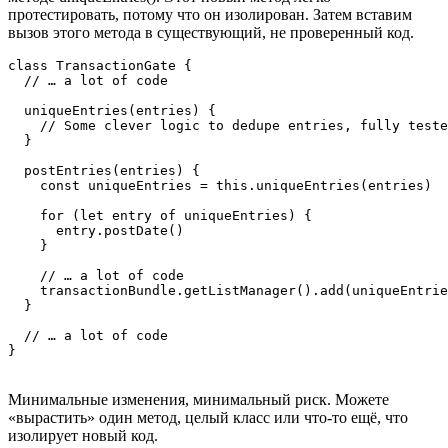
протестировать, потому что он изолирован. Затем вставим
вызов этого метода в существующий, не проверенный код.
class TransactionGate {

  // … a lot of code

  uniqueEntries(entries) {

    // Some clever logic to dedupe entries, fully teste
  }

  postEntries(entries) {

    const uniqueEntries = this.uniqueEntries(entries)

    for (let entry of uniqueEntries) {

      entry.postDate()

    }

    // … a lot of code

    transactionBundle.getListManager().add(uniqueEntrie
  }

  // … a lot of code

}
Минимальные изменения, минимальный риск. Можете
«вырастить» один метод, целый класс или что-то ещё, что
изолирует новый код.