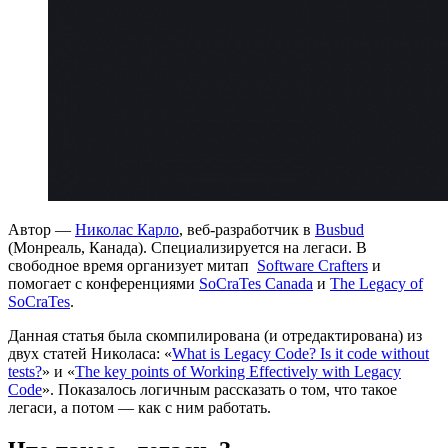
Автор —
Николас Карло
, веб-разработчик в
Busbud
(Монреаль, Канада). Специализируется на легаси. В
свободное время организует митап
Software Crafters
и
помогает с конференциями
SoCraTes Canada
и
The Legacy of
SoCraTes
.
Данная статья была скомпилирована (и отредактирована) из
двух статей Николаса: «
What is Legacy Code? Is it code without
tests?
» и «
The key points of Working Effectively with Legacy
Code
». Показалось логичным рассказать о том, что такое
легаси, а потом — как с ним работать.