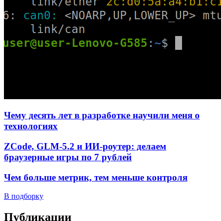
Чему десять лет в разработке научили меня о
технологиях
ZCode, GLM-5.2 и ИИ-роутер: делаем
браузерные игры по 7 рублей
Чем больше метрик, тем меньше контроля
В подборку
Публикации