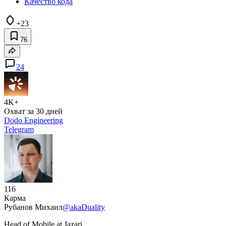
Качество кода
+23
76
24
4K+
Охват за 30 дней
Dodo Engineering
Telegram
116
Карма
Рубанов Михаил
@akaDuality
Head of Mobile at Jazari