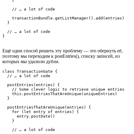
    }

    // … a lot of code

    transactionBundle.getListManager().add(entries)

  }

  // … a lot of code

}
Ещё один способ решить эту проблему — это обернуть её,
поэтому мы переходим к postEntries(), списку записей, из
которых мы удалили дубли.
class TransactionGate {

  // … a lot of code

  postEntries(entries) {

    // Some clever logic to retrieve unique entries

    this.postEntriesThatAreUnique(uniqueEntries)

  }

  postEntriesThatAreUnique(entries) {

    for (let entry of entries) {

      entry.postDate()

    }

    // … a lot of code
