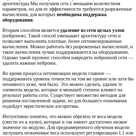
архитектуры.Мы получаем сеть с меньшим количеством
параметров, но для ее эффективности требуются разреженные
вычисления, для которых
необходима поддержка
оборудования
.
Вторым способом является
удаление из сети целых узлов
(нейронов). Такой способ уменьшает архитектуру сети и
позволяет выполнять плотные, более оптимизированные
вычисления. Можно работать без разреженных вычислений, и
такие вычисления лучше поддерживаются на оборудовании.
Однако такой прунинг способен навредить нейронной сети —
удалить важные нейроны.
Во время процесса оптимизации модели главное —
поддерживать уровень точности на том же уровне или хотя бы
ненамного хуже, чем было. Это можно сделать, удалив те
элементы модели, которые в меньшей степени влияют на
результат работы сети. Существует множество методов для
решения поставленной задачи, но для большего понимания
подойдут эвристические алгоритмы.
Интуитивно понятно, что можно обрезать те веса модели
(свести их к нулю), которые и так имеют достаточно низкое
значение по модулю. Для преднамеренного обучения модели
заглушать незначимые веса используют регуляризацию L1 или