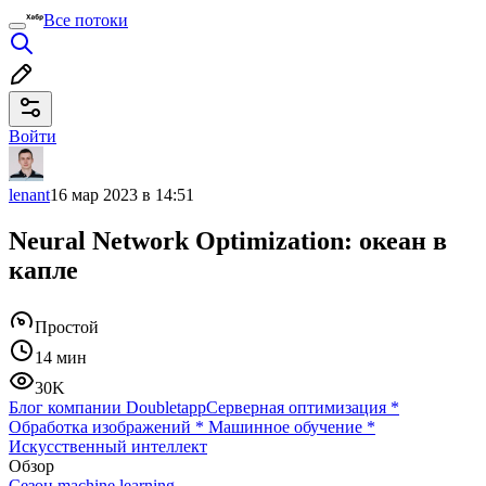
Все потоки
Войти
lenant
16 мар 2023 в 14:51
Neural Network Optimization: океан в
капле
Простой
14 мин
30K
Блог компании Doubletapp
Серверная оптимизация
*
Обработка изображений
*
Машинное обучение
*
Искусственный интеллект
Обзор
Cезон machine learning