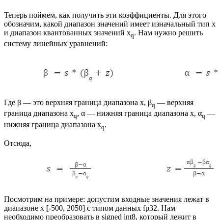
Теперь поймем, как получить эти коэффициенты. Для этого
обозначим, какой диапазон значений имеет изначальный тип x
и диапазон квантованных значений x
. Нам нужно решить
q
систему линейных уравнений:
Где β — это верхняя граница диапазона х, β
— верхняя
q
граница диапазона x
, α — нижняя граница диапазона x, α
—
q
q
нижняя граница диапазона x
.
q
Отсюда,
Посмотрим на примере: допустим входные значения лежат в
диапазоне x [-500, 2050] с типом данных fp32. Нам
необходимо преобразовать в signed int8, который лежит в