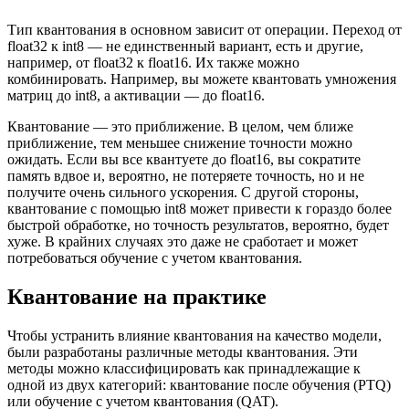
Тип квантования в основном зависит от операции. Переход от
float32 к int8 — не единственный вариант, есть и другие,
например, от float32 к float16. Их также можно
комбинировать. Например, вы можете квантовать умножения
матриц до int8, а активации — до float16.
Квантование — это приближение. В целом, чем ближе
приближение, тем меньшее снижение точности можно
ожидать. Если вы все квантуете до float16, вы сократите
память вдвое и, вероятно, не потеряете точность, но и не
получите очень сильного ускорения. С другой стороны,
квантование с помощью int8 может привести к гораздо более
быстрой обработке, но точность результатов, вероятно, будет
хуже. В крайних случаях это даже не сработает и может
потребоваться обучение с учетом квантования.
Квантование на практике
Чтобы устранить влияние квантования на качество модели,
были разработаны различные методы квантования. Эти
методы можно классифицировать как принадлежащие к
одной из двух категорий: квантование после обучения (PTQ)
или обучение с учетом квантования (QAT).