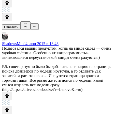
Ответить
ShadowsMind
4 июн 2015 в 13:43
Пользовался вашим продуктом, когда на винде сидел — очень
удобная софтина. Особенно «тыжпрограммисты»
занимающиеся переустановкой винды очень радуются )
P.S. совет: разумно было бы добавить пагинацию на страницы
поиска драйверов по модели ноутбука, а то отдавать 21к
записей за рас это не ок… И грузится страница долго и
тормозит ацки. Все равно же есть поиск по модели, какой
смысл отдавать все модели сразу.
(http://drp.su/drivers/notebooks/?v=Lenovo&l=ru)