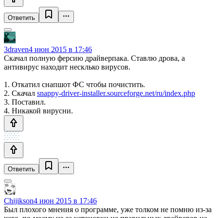
Ответить
3draven
4 июн 2015 в 17:46
Скачал полную ферсию драйверпака. Ставлю дрова, а
антивирус находит несклько вирусов.
1. Откатил снапшот ФС чтобы почистить.
2. Скачал
snappy-driver-installer.sourceforge.net/ru/index.php
3. Поставил.
4. Никакой вирусни.
Ответить
Chijikson
4 июн 2015 в 17:46
Был плохого мнения о программе, уже толком не помню из-за