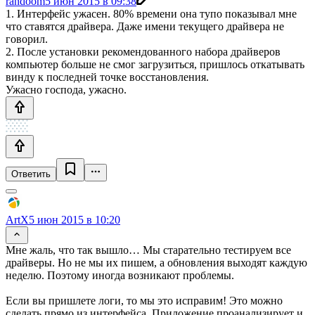
randoom
5 июн 2015 в 09:38
1. Интерфейс ужасен. 80% времени она тупо показывал мне
что ставятся драйвера. Даже имени текущего драйвера не
говорил.
2. После установки рекомендованного набора драйверов
компьютер больше не смог загрузиться, пришлось откатывать
винду к последней точке восстановления.
Ужасно господа, ужасно.
Ответить
ArtX
5 июн 2015 в 10:20
Мне жаль, что так вышло… Мы старательно тестируем все
драйверы. Но не мы их пишем, а обновления выходят каждую
неделю. Поэтому иногда возникают проблемы.
Если вы пришлете логи, то мы это исправим! Это можно
сделать прямо из интерфейса. Приложение проанализирует и