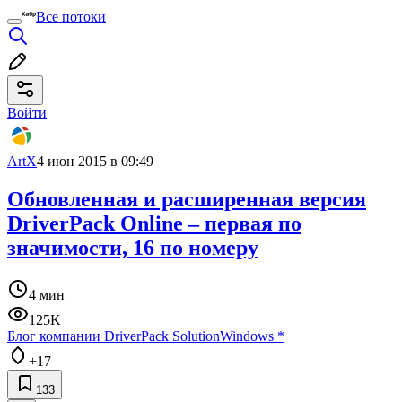
Все потоки
Войти
ArtX
4 июн 2015 в 09:49
Обновленная и расширенная версия
DriverPack Online – первая по
значимости, 16 по номеру
4 мин
125K
Блог компании DriverPack Solution
Windows
*
+17
133