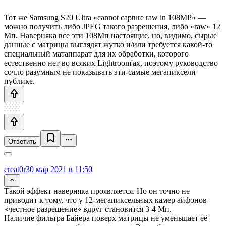
Тот же Samsung S20 Ultra «cannot capture raw in 108MP» —
можно получить либо JPEG такого разрешения, либо «raw» 12
Мп. Наверняка все эти 108Мп настоящие, но, видимо, сырые
данные с матрицы выглядят жутко и/или требуется какой-то
специальный матаппарат для их обработки, которого
естественно нет во всяких Lightroom'ах, поэтому руководство
сочло разумным не показывать эти-самые мегапиксели
публике.
Ответить
creat0r
30 мар 2021 в 11:50
Такой эффект наверняка проявляется. Но он точно не
приводит к тому, что у 12-мегапиксельных камер айфонов
«честное разрешение» вдруг становится 3-4 Мп.
Наличие фильтра Байера поверх матрицы не уменьшает её