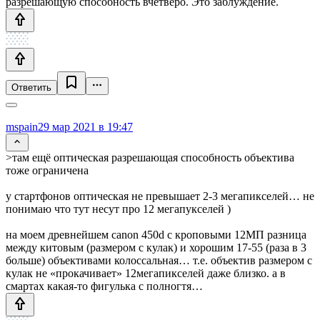
разрешающую способность вчетверо. Это заблуждение.
Ответить
mspain
29 мар 2021 в 19:47
>там ещё оптическая разрешающая способность объектива
тоже ограничена
у стартфонов оптическая не превышает 2-3 мегапикселей… не
понимаю что тут несут про 12 мегапукселей )
на моем древнейшем canon 450d с кроповыми 12МП разница
между китовым (размером с кулак) и хорошим 17-55 (раза в 3
больше) объективами колоссальная… т.е. объектив размером с
кулак не «прокачивает» 12мегапикселей даже близко. а в
смартах какая-то фигулька с полногтя…