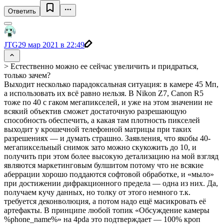
Ответить
JTG
29 мар 2021 в 22:49
> Естественно можно ее сейчас увеличить и придраться,
только зачем?
Выходит несколько парадоксальная ситуация: в камере 45 Мп,
а использовать их всё равно нельзя. В Nikon Z7, Canon R5
тоже по 40 с гаком мегапикселей, и уже на этом значении не
всякий объектив сможет достаточную разрешающую
способность обеспечить, а какая там плотность пикселей
выходит у крошечной телефонной матрицы при таких
разрешениях — и думать страшно. Заявления, что якобы 40-
мегапиксельный снимок зато можно скукожить до 10, и
получить при этом более высокую детализацию на мой взгляд
являются маркетинговым булшитом потому что не всякие
аберрации хорошо поддаются софтовой обработке, и «мыло»
при достижении дифракционного предела — одна из них. Да,
получаем кучу данных, но толку от этого немного т.к.
требуется деконволюция, а потом надо ещё масикровать её
артефакты. В принципе любой топик «Обсуждение камеры
%phone_name%» на 4pda это подтверждает — 100% кроп