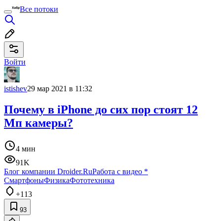
Все потоки
Войти
istishev
29 мар 2021 в 11:32
Почему в iPhone до сих пор стоят 12
Мп камеры?
4 мин
91K
Блог компании Droider.Ru
Работа с видео
*
Смартфоны
Физика
Фототехника
+113
93