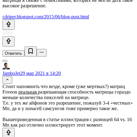
матрицы в связке с объективами, которых не могли дать такое
высокое разрешение.
cdriper.blogspot.com/2015/06/blog-post.html
Ответить
JamboJet
29 мар 2021 в 14:20
Стоит напомнить что везде, кроме (уже мертвых?) матриц
Foveon
реальная
разрешающая способность матрицы гораздо
меньше количества пикселей на матрице.
Т.е. у тех же айфонов это разрешение, пожалуй 3-4 «честных»
Мп, да и у nonacell самсунгов тоже примерно такое же.
Вышеприведенная в статье иллюстрация с разницей 64 vs. 16
Мп как раз отлично иллюстрирует этот момент.