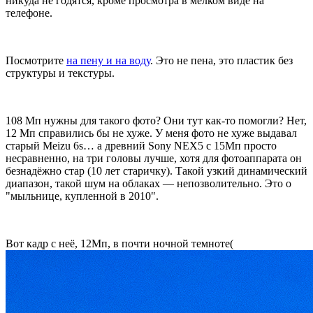
никуда не годятся, кроме просмотра в мелком виде на
телефоне.
Посмотрите
на пену и на воду
. Это не пена, это пластик без
структуры и текстуры.
108 Мп нужны для такого фото? Они тут как-то помогли? Нет,
12 Мп справились бы не хуже. У меня фото не хуже выдавал
старый Meizu 6s… а древний Sony NEX5 с 15Мп просто
несравненно, на три головы лучше, хотя для фотоаппарата он
безнадёжно стар (10 лет старичку). Такой узкий динамический
диапазон, такой шум на облаках — непозволительно. Это о
"мыльнице, купленной в 2010".
Вот кадр с неё, 12Мп, в почти ночной темноте(