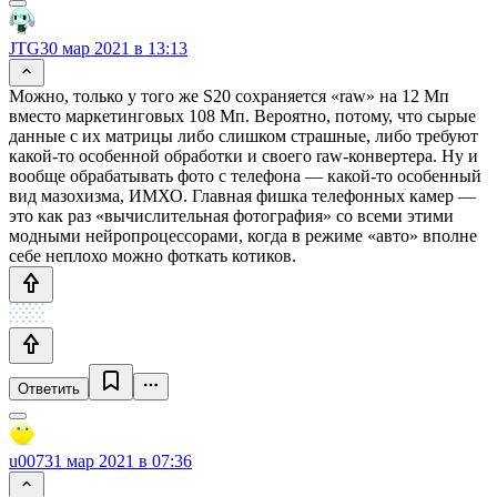
JTG
30 мар 2021 в 13:13
Можно, только у того же S20 сохраняется «raw» на 12 Мп
вместо маркетинговых 108 Мп. Вероятно, потому, что сырые
данные с их матрицы либо слишком страшные, либо требуют
какой-то особенной обработки и своего raw-конвертера. Ну и
вообще обрабатывать фото с телефона — какой-то особенный
вид мазохизма, ИМХО. Главная фишка телефонных камер —
это как раз «вычислительная фотография» со всеми этими
модными нейропроцессорами, когда в режиме «авто» вполне
себе неплохо можно фоткать котиков.
Ответить
u007
31 мар 2021 в 07:36