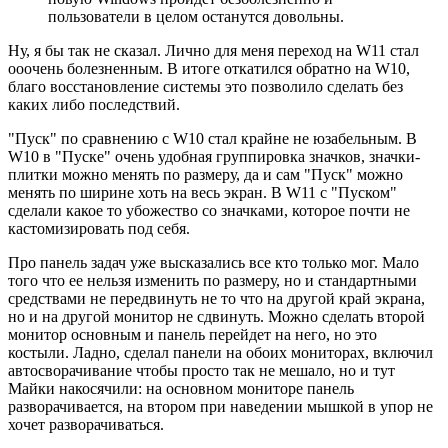
пользователи в целом останутся довольны.
Ну, я бы так не сказал. Лично для меня переход на W11 стал
ооочень болезненным. В итоге откатился обратно на W10,
благо восстановление системы это позволило сделать без
каких либо последствий.
"Пуск" по сравнению с W10 стал крайне не юзабельным. В
W10 в "Пуске" очень удобная группировка значков, значки-
плитки можно менять по размеру, да и сам "Пуск" можно
менять по ширине хоть на весь экран. В W11 с "Пуском"
сделали какое то убожество со значками, которое почти не
кастомизировать под себя.
Про панель задач уже высказались все кто только мог. Мало
того что ее нельзя изменить по размеру, но и стандартными
средствами не передвинуть не то что на другой край экрана,
но и на другой монитор не сдвинуть. Можно сделать второй
монитор основным и панель перейдет на него, но это
костыли. Ладно, сделал панели на обоих мониторах, включил
автосворачивание чтобы просто так не мешало, но и тут
Майки накосячили: на основном мониторе панель
разворачивается, на втором при наведении мышкой в упор не
хочет разворачиваться.