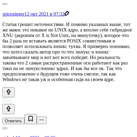
spiceginger
12 окт 2021 в 07:32
Статья грешит неточностями. И помимо указаных выше, тот
же макос это никакое не UNIX ядро, а вполне себе гибридное
XNU (акроним от X is Not Unix, на минуточку), которое что
бы 2 раза не вставать является POSIX совместимым и
позволяет использовать юникс тулзы. Я примерно понимаю,
что хотел сказать автор про то что линукс и юникс
завоёвывают мир и вот вот всех победят. Но реальность
такова что 2 самые распространенные оси работают как раз
таки на не линукс/юникс ядрах. И как бы все ок. Так что
предположение о будущем тоже очень смелое, так как
Windows не такая уж и особенная сидя на своем ядре.
Ответить