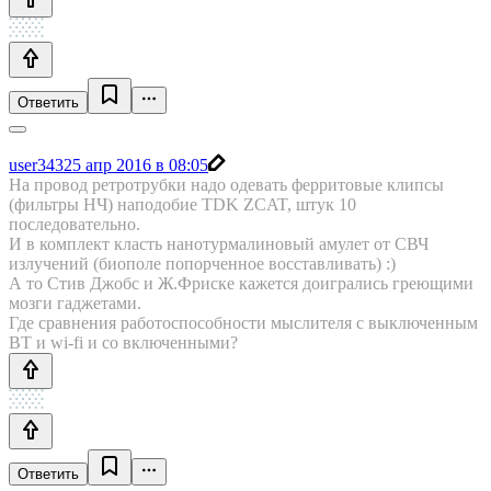
Ответить
user343
25 апр 2016 в 08:05
На провод ретротрубки надо одевать ферритовые клипсы
(фильтры НЧ) наподобие TDK ZCAT, штук 10
последовательно.
И в комплект класть нанотурмалиновый амулет от СВЧ
излучений (биополе попорченное восставливать) :)
А то Стив Джобс и Ж.Фриске кажется доигрались греющими
мозги гаджетами.
Где сравнения работоспособности мыслителя с выключенным
BT и wi-fi и со включенными?
Ответить