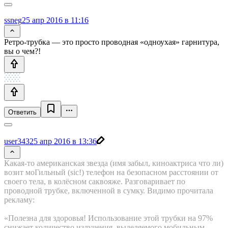
ssneg
25 апр 2016 в 11:16
Ретро-трубка — это просто проводная «одноухая» гарнитура,
вы о чем?!
Ответить
user343
25 апр 2016 в 13:36
Какая-то американская звезда (имя забыл, киноактриса что ли)
возит моГильный (sic!) телефон на безопасном расстоянии от
своего тела, в колёсном саквояже. Разговаривает по
проводной трубке, включенной в сумку. Видимо прочитала
рекламу:
«Полезна для здоровья! Использование этой трубки на 97%
снижает количество излучения, выделяемого мобильным