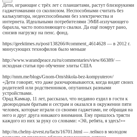
Дети, играющие с трёх лет с планшетами, растут близорукими
гаджетоманами со сколиозом. Неспособными считать без
калькулятора, недееспособными без электричества и
интернета. Идеальными потребителями ЭМИ-излучающего
барахла, часто пополняющего свалки. Да ещё помрут рано,
снизив нагрузку на пенс. фонд.
https://geektimes.ru/post/138266/#comment_4614628 — в 2012 г.
минусующих технофилов было меньше
http://www.warandpeace.ru/ru/commentaries/view/66389/ —
исходная статья про обучение элиты США
http://nnm.me/blogs/Gnom-Om/shkola-bez-kompyuterov/
«Дети говорят, что даже разочаровываются, когда видят своих
родителей или родственников, опутанных разными
устройствами.
Орад Камкар, 11 лет, рассказал, что недавно ездил в гости к
двоюродным братьям и сестрам и оказался в окружении пяти
человек, которые играли со своими гаджетами, не обращая на
него и друг друга никакого внимания. Ему пришлось трясти
каждого из них за руку со словами: «Эй, ребята, я здесь!»»
http://m.chelny-izvest.ru/facts/16701.html — лейкоз в молодом