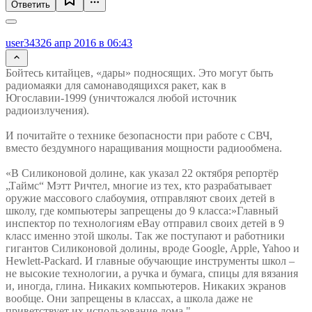
Ответить
user343
26 апр 2016 в 06:43
Бойтесь китайцев, «дары» подносящих. Это могут быть
радиомаяки для самонаводящихся ракет, как в
Югославии-1999 (уничтожался любой источник
радиоизлучения).
И почитайте о технике безопасности при работе с СВЧ,
вместо бездумного наращивания мощности радиообмена.
«В Силиконовой долине, как указал 22 октября репортёр
„Таймс“ Мэтт Ричтел, многие из тех, кто разрабатывает
оружие массового слабоумия, отправляют своих детей в
школу, где компьютеры запрещены до 9 класса:»Главный
инспектор по технологиям eBay отправил своих детей в 9
класс именно этой школы. Так же поступают и работники
гигантов Силиконовой долины, вроде Google, Apple, Yahoo и
Hewlett-Packard. И главные обучающие инструменты школ –
не высокие технологии, а ручка и бумага, спицы для вязания
и, иногда, глина. Никаких компьютеров. Никаких экранов
вообще. Они запрещены в классах, а школа даже не
приветствует их использование дома."