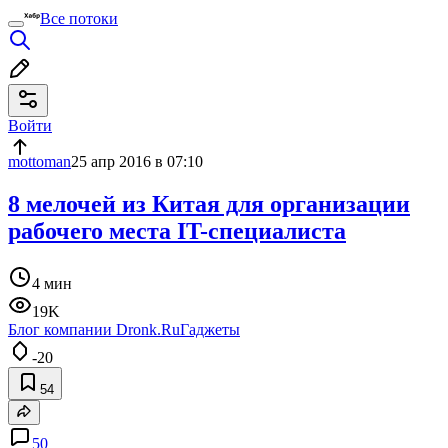
Все потоки
Войти
mottoman
25 апр 2016 в 07:10
8 мелочей из Китая для организации
рабочего места IT-специалиста
4 мин
19K
Блог компании Dronk.Ru
Гаджеты
-20
54
50