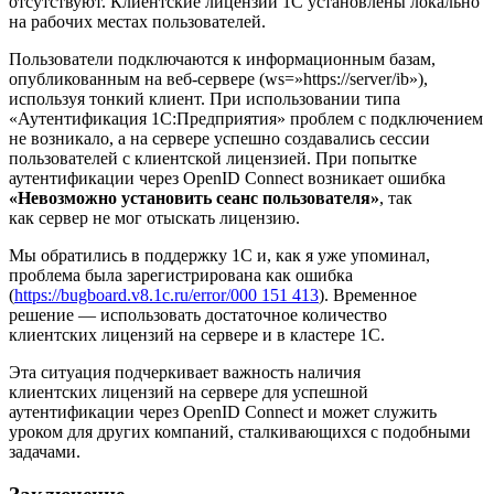
отсутствуют. Клиентские лицензии 1С установлены локально
на рабочих местах пользователей.
Пользователи подключаются к информационным базам,
опубликованным на веб‑сервере (ws=»https://server/ib»),
используя тонкий клиент. При использовании типа
«Аутентификация 1С:Предприятия» проблем с подключением
не возникало, а на сервере успешно создавались сессии
пользователей с клиентской лицензией. При попытке
аутентификации через OpenID Connect возникает ошибка
«Невозможно установить сеанс пользователя»
, так
как сервер не мог отыскать лицензию.
Мы обратились в поддержку 1С и, как я уже упоминал,
проблема была зарегистрирована как ошибка
(
https://bugboard.v8.1c.ru/error/000 151 413
). Временное
решение — использовать достаточное количество
клиентских лицензий на сервере и в кластере 1С.
Эта ситуация подчеркивает важность наличия
клиентских лицензий на сервере для успешной
аутентификации через OpenID Connect и может служить
уроком для других компаний, сталкивающихся с подобными
задачами.