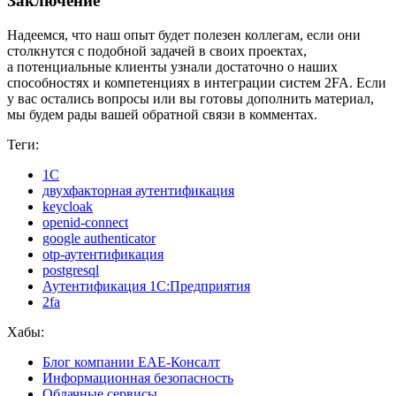
Заключение
Надеемся, что наш опыт будет полезен коллегам, если они
столкнутся с подобной задачей в своих проектах,
а потенциальные клиенты узнали достаточно о наших
способностях и компетенциях в интеграции систем 2FA. Если
у вас остались вопросы или вы готовы дополнить материал,
мы будем рады вашей обратной связи в комментах.
Теги:
1С
двухфакторная аутентификация
keycloak
openid-connect
google authenticator
otp-аутентификация
postgresql
Аутентификация 1С:Предприятия
2fa
Хабы:
Блог компании ЕАЕ-Консалт
Информационная безопасность
Облачные сервисы