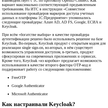
взаимодействует с 1С по протоколу OpenID Connect. Как
вариант максимально соответствующий предъявленным
требованиям. На ИТС в инструкции «Совместное
использование провайдеров маркеров доступа учетных
данных и платформы 1С:Предприятие» упоминались
следующие провайдеры: Azure AD, AD FS, Google, ЕСИА и
Keycloak.
При всём «богатстве выбора» в качестве провайдера
аутентификации решено было использовать решение на базе
Keycloak. Во-первых, Keycloak продукт с открытым кодом для
реализации single sign-on, во-вторых, в нём существует
возможность управления доступом, в-третьих, продукт
сфокусирован на современных приложениях и сервисах.
Кроме того, Keycloak «из коробки» предлагает возможность
использования в качестве второго фактора OTP-код и
поддерживает работу со следующими приложениями:
FreeOTP
Google Authenticator
Microsoft Authenticator
Как настраивали Keycloak?