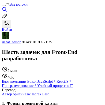
Все потоки
Войти
rishat_edison
30 окт 2019 в 21:25
Шесть задачек для Front-End
разработчика
2 мин
46K
Блог компании Edison
JavaScript
*
ReactJS
*
Программирование
*
Учебный процесс в IT
Перевод
Автор оригинала:
Indrek Lasn
1. Форма кредитной карты