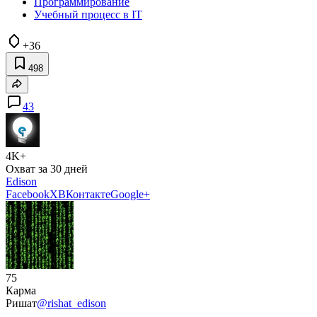
Программирование
Учебный процесс в IT
+36
498
43
4K+
Охват за 30 дней
Edison
Facebook
X
ВКонтакте
Google+
75
Карма
Ришат
@rishat_edison