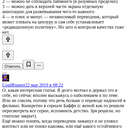
2 — можно не соблюдать тайминги (в разумных пределах)
3 — можно дать в верхней части экрана отдельную
аннотацию для разжёвывания чего-то важного
4 — и плюс и минус — независимый переводчик, который
может плевать на цензуру и сам себе устанавливает
«редакционную политику». Но зато и контроля качества тоже
нет.
Ответить
LoadRunner
22 мар 2019 в 08:22
О, какая интересная статья. Я долго молчал и держал это в
себе, но сейчас вполне выскажусь о наболевшем и по теме.
Или не совсем, потому что речь больше о переводе надписей в
фильмах. Конкретно в сериале Баффи (с женой как-то решили
пересмотреть все серии, вспомнить детство. Зря решили, но
гештальт закрыт).
Ещё можно понять, когда переводчик лажанул и не уловил
контекст или не понял идиомы, или ещё какого устойчивого