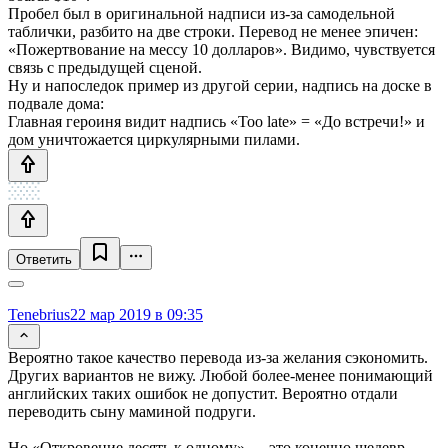
Пробел был в оригинальной надписи из-за самодельной
таблички, разбито на две строки. Перевод не менее эпичен:
«Пожертвование на мессу 10 долларов». Видимо, чувствуется
связь с предыдущей сценой.
Ну и напоследок пример из другой серии, надпись на доске в
подвале дома:
Главная героиня видит надпись «Too late» = «До встречи!» и
дом уничтожается циркулярными пилами.
Ответить
Tenebrius
22 мар 2019 в 09:35
Вероятно такое качество перевода из-за желания сэкономить.
Других вариантов не вижу. Любой более-менее понимающий
английских таких ошибок не допустит. Вероятно отдали
переводить сыну маминой подруги.
Но «Откровение десять к одному» — это конечно шедевр.