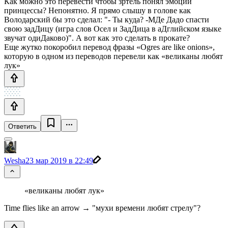
Как можно это перевести чтобы зртель понял эмоции
принцессы? Непонятно. Я прямо слышу в голове как
Володарский бы это сделал: "- Ты куда? -МДе Дадо спасти
свою задДицу (игра слов Осел и ЗадДица в аДглийском языке
звучат одиДаково)". А вот как это сделать в прокате?
Еще жутко покоробил перевод фразы «Ogres are like onions»,
которую в одном из переводов перевели как «великаны любят
лук»
Ответить
Wesha
23 мар 2019 в 22:49
«великаны любят лук»
Time flies like an arrow → "мухи времени любят стрелу"?