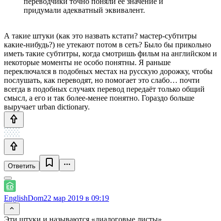
переводчики точно поняли ее значение и
придумали адекватный эквивалент.
А такие штуки (как это назвать кстати? мастер-субтитры
какие-нибудь?) не утекают потом в сеть? Было бы прикольно
иметь такие субтитры, когда смотришь фильм на английском и
некоторые моменты не особо понятны. Я раньше
переключался в подобных местах на русскую дорожку, чтобы
послушать, как переводят, но помогает это слабо… почти
всегда в подобных случаях перевод передаёт только общий
смысл, а его и так более-менее понятно. Гораздо больше
выручает urban dictionary.
Ответить
EnglishDom
22 мар 2019 в 09:19
Эти штуки и называются «диалоговые листы»