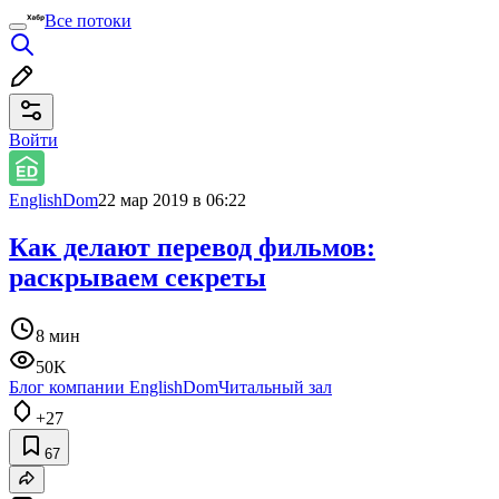
Все потоки
Войти
EnglishDom
22 мар 2019 в 06:22
Как делают перевод фильмов:
раскрываем секреты
8 мин
50K
Блог компании EnglishDom
Читальный зал
+27
67