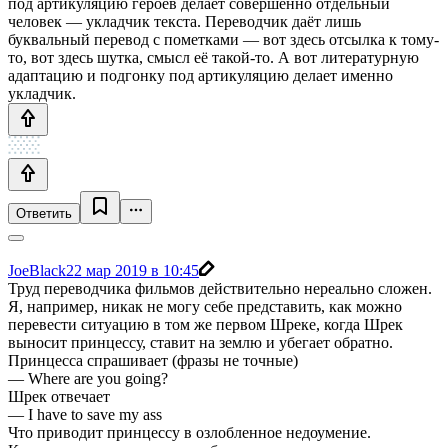
под артикуляцию героев делает совершенно отдельный
человек — укладчик текста. Переводчик даёт лишь
буквальный перевод с пометками — вот здесь отсылка к тому-
то, вот здесь шутка, смысл её такой-то. А вот литературную
адаптацию и подгонку под артикуляцию делает именно
укладчик.
Ответить
JoeBlack
22 мар 2019 в 10:45
Труд переводчика фильмов действительно нереально сложен.
Я, например, никак не могу себе представить, как можно
перевести ситуацию в том же первом Шреке, когда Шрек
выносит принцессу, ставит на землю и убегает обратно.
Принцесса спрашивает (фразы не точные)
— Where are you going?
Шрек отвечает
— I have to save my ass
Что приводит принцессу в озлобленное недоумение.