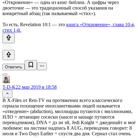
«Откровение» — одна из книг библии. А цифры через
двоеточие — это традиционный способ указания на
конкретный абзац (так называемый «стих»).
То есть, Revelation 10:1 — это
книга «Откровение», глава 10-я,
стих 1-й.
Ответить
T-D-K
22 мар 2019 в 18:58
В X-Files от Ren-TV на протяжении всего классического
сериала похищение инопланетянами людей называется
«отведение» (abduction), миллиарды путаются с миллионами,
НЛО = летающие сосиски (saucer и sausage путаются
переводчиком), DNA = дэ эн эй, Jedi Knight = джединайт и моё
любимое: на листике надпись 8 AUG, переводчик говорит: 8
июля и Two Days Earlier = спустя два дня. Сериал стал очень