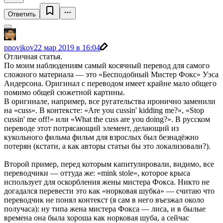
Ответить
pnovikov
22 мар 2019 в 16:04
Отличная статья.
По моим наблюдениям самый косячный перевод для самого
сложного материала — это «Бесподобный Мистер Фокс» Уэса
Андерсона. Оригинал с переводом имеет крайне мало общего
помимо общей сюжетной картины.
В оригинале, например, все ругательства иронично заменили
на «cuss». В контексте: «Are you cussin' kidding me?», «Stop
cussin' me off!» или «What the cuss are you doing?». В русском
переводе этот потрясающий элемент, делающий из
кукольного фильма фильм для взрослых был безнадёжно
потерян (кстати, а как авторы статьи бы это локализовали?).
Второй пример, перед которым капитулировали, видимо, все
переводчики — оттуда же: «mink stole», которое крыса
использует для оскорбления жены мистера Фокса. Никто не
догадался перевести это как «норковая шубка» — считаю что
переводчик не понял контекст (я сам в него въезжал около
получаса): ну типа жена мистера Фокса — лиса, и в былые
времена она была хороша как норковая шуба, а сейчас