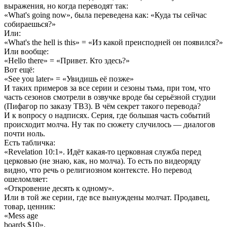
выражения, но когда переводят так:
«What's going now», была переведена как: «Куда ты сейчас
собираешься?»
Или:
«What's the hell is this» = «Из какой преисподней он появился?»
Или вообще:
«Hello there» = «Привет. Кто здесь?»
Вот ещё:
«See you later» = «Увидишь её позже»
И таких примеров за все серии и сезоны тьма, при том, что
часть сезонов смотрели в озвучке вроде бы серьёзной студии
(Пифагор по заказу ТВ3). В чём секрет такого перевода?
И к вопросу о надписях. Серия, где большая часть событий
происходит молча. Ну так по сюжету случилось — диалогов
почти ноль.
Есть табличка:
«Revelation 10:1». Идёт какая-то церковная служба перед
церковью (не знаю, как, но молча). То есть по видеоряду
видно, что речь о религиозном контексте. Но перевод
ошеломляет:
«Откровение десять к одному».
Или в той же серии, где все вынуждены молчат. Продавец,
товар, ценник:
«Mess age
boards $10».