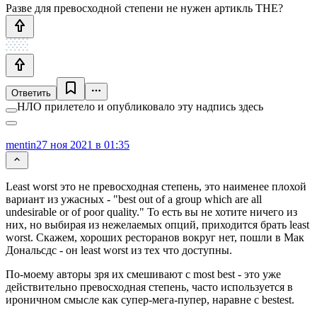
Разве для превосходной степени не нужен артикль THE?
Ответить
НЛО прилетело и опубликовало эту надпись здесь
mentin
27 ноя 2021 в 01:35
Least worst это не превосходная степень, это наименее плохой
вариант из ужасных - "best out of a group which are all
undesirable or of poor quality." То есть вы не хотите ничего из
них, но выбирая из нежелаемых опций, приходится брать least
worst. Скажем, хороших ресторанов вокруг нет, пошли в Мак
Дональсдс - он least worst из тех что доступны.
По-моему авторы зря их смешивают с most best - это уже
действительно превосходная степень, часто используется в
ироничном смысле как супер-мега-пупер, наравне с bestest.