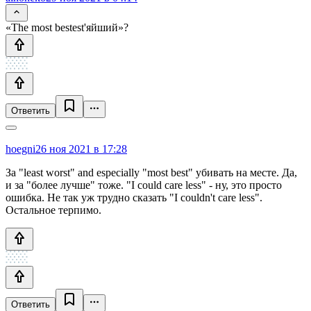
«The most bestest'яйший»?
Ответить
hoegni
26 ноя 2021 в 17:28
За "least worst" and especially "most best" убивать на месте. Да,
и за "более лучше" тоже. "I could care less" - ну, это просто
ошибка. Не так уж трудно сказать "I couldn't care less".
Остальное терпимо.
Ответить