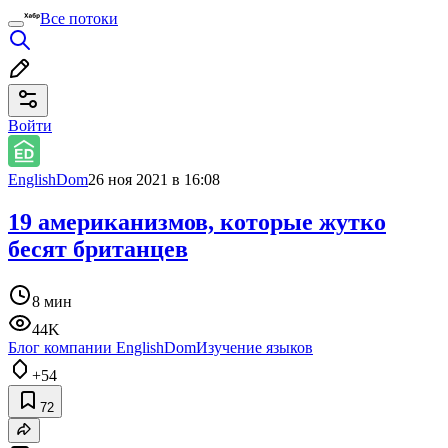
Все потоки
Войти
EnglishDom
26 ноя 2021 в 16:08
19 американизмов, которые жутко
бесят британцев
8 мин
44K
Блог компании EnglishDom
Изучение языков
+54
72