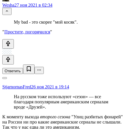
Wesha
27 ноя 2021 в 02:34
My bad - это скорее "мой косяк".
"
Простите, погорячился
"
Ответить
StjarnornasFred
26 ноя 2021 в 19:14
На русском тоже используют «сезон» — все
благодаря популярным американским сериалам
вроде «Друзей».
К моменту выхода
второго сезона
"Улиц разбитых фонарей"
на России ни про какие американские сериалы не слышали.
Так что у нас едва ли это американизм.