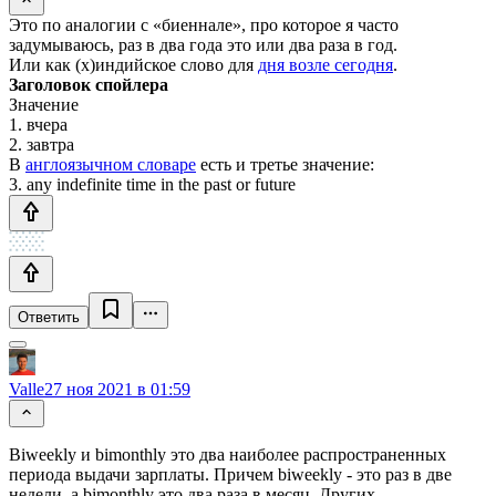
Это по аналогии с «биеннале», про которое я часто
задумываюсь, раз в два года это или два раза в год.
Или как (х)индийское слово для
дня возле сегодня
.
Заголовок спойлера
Значение
1. вчера
2. завтра
В
англоязычном словаре
есть и третье значение:
3. any indefinite time in the past or future
Ответить
Valle
27 ноя 2021 в 01:59
Biweekly и bimonthly это два наиболее распространенных
периода выдачи зарплаты. Причем biweekly - это раз в две
недели, а bimonthly это два раза в месяц. Других