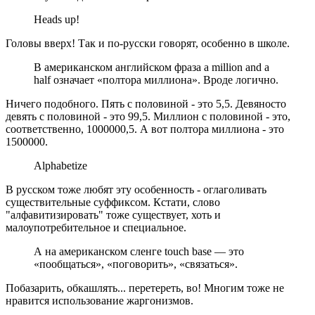
Heads up!
Головы вверх! Так и по-русски говорят, особенно в школе.
В американском английском фраза a million and a
half означает «полтора миллиона». Вроде логично.
Ничего подобного. Пять с половиной - это 5,5. Девяносто
девять с половиной - это 99,5. Миллион с половиной - это,
соответственно, 1000000,5. А вот полтора миллиона - это
1500000.
Alphabetize
В русском тоже любят эту особенность - оглаголивать
существительные суффиксом. Кстати, слово
"алфавитизировать" тоже существует, хоть и
малоупотребительное и специальное.
А на американском сленге touch base — это
«пообщаться», «поговорить», «связаться».
Побазарить, обкашлять... перетереть, во! Многим тоже не
нравится использование жаргонизмов.