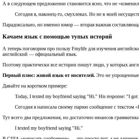
А в следующем предложении становится ясно, что не «изменил»,
Сегодня я, наконец-то, смухлевал. Но не в моей несущес
Парадоксально, но именно юмор — вторая важная составляюща
Качаем язык с помощью тупых историй
А теперь поговорим про пользу Fmylife для изучения английско
английский — официальный язык.
Поэтому практически все истории пишут люди, у которых анг
Первый плюс: живой язык от носителей.
Это не упрощенные 
Давайте на коротком примере:
Today, I texted my boyfriend saying "Hi." His response: "I got
Сегодня я написала своему парню сообщение с текстом «
Тут всего два предложения, но достаточно нюансов грамматики
I texted my boyfriend saying "Hi."
В США «написать сообщение» — это просто text, а не длинное wr