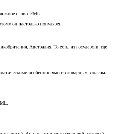
сложное слово. FML.
тому он настолько популярен.
обритания, Австралия. То есть, из государств, где
амматическими особенностями и словарным запасом.
FML.
жется дикой. Ан нет, тут просто герундий, который