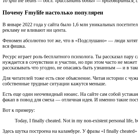
To spill the beans — досл. «рассыпать бобы» — проговориться
Почему Fmylife настолько популярен
В январе 2022 года у сайта было 1,6 млн уникальных посетител
рекламу не вливают ни цента.
Феномен абсолютно тот же, что в «Подслушано» — люди хотят 
вся фишка.
Ресурс играет роль бесплатного психолога. Ты рассказал пару 
нуждается в сочувствии и участии, но при этом часто не может
рассказывать что угодно, не опасаясь быть узнанным — и в та
Для читателей тоже есть свое объяснение. Читая истории с чу
собственные трудные ситуации кажутся меньше.
Есть еще один неочевидный нюанс. На сайте сам собой устак
факап в повод для смеха — отличная идея. И именно такие пост
Вот к примеру:
Today, I finally cheated. Not in my non-existent personal life,
Здесь шутка построена на каламбуре. У фразы «I finally cheate