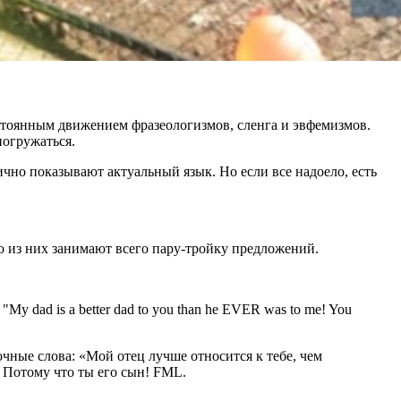
остоянным движением фразеологизмов, сленга и эвфемизмов.
погружаться.
но показывают актуальный язык. Но если все надоело, есть
 из них занимают всего пару-тройку предложений.
re, "My dad is a better dad to you than he EVER was to me! You
точные слова: «Мой отец лучше относится к тебе, чем
? Потому что ты его сын! FML.