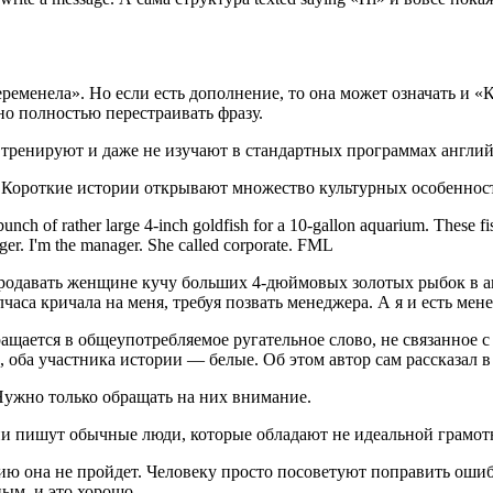
беременела». Но если есть дополнение, то она может означать и «К
но полностью перестраивать фразу.
 тренируют и даже не изучают в стандартных программах англи
.
Короткие истории открывают множество культурных особенност
 bunch of rather large 4-inch goldfish for a 10-gallon aquarium. These f
ager. I'm the manager. She called corporate. FML
 продавать женщине кучу больших 4-дюймовых золотых рыбок в а
лчаса кричала на меня, требуя позвать менеджера. А я и есть м
ащается в общеупотребляемое ругательное слово, не связанное с
а, оба участника истории — белые. Об этом автор сам рассказал 
ужно только обращать на них внимание.
ии пишут обычные люди, которые обладают не идеальной грамотн
ию она не пройдет. Человеку просто посоветуют поправить ошиб
ным, и это хорошо.