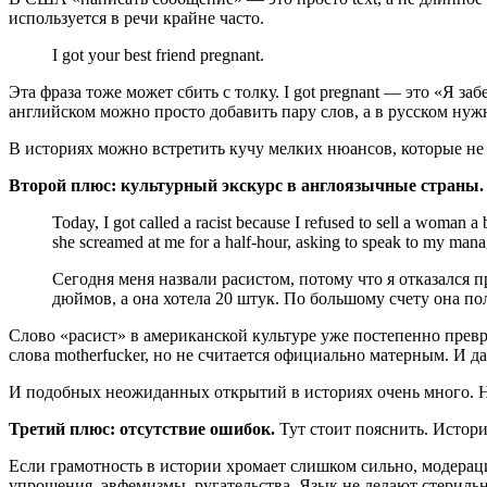
используется в речи крайне часто.
I got your best friend pregnant.
Эта фраза тоже может сбить с толку. I got pregnant — это «Я за
английском можно просто добавить пару слов, а в русском нуж
В историях можно встретить кучу мелких нюансов, которые не
Второй плюс: культурный экскурс в англоязычные страны
Today, I got called a racist because I refused to sell a woman a
she screamed at me for a half-hour, asking to speak to my man
Сегодня меня назвали расистом, потому что я отказался
дюймов, а она хотела 20 штук. По большому счету она по
Слово «расист» в американской культуре уже постепенно превр
слова motherfucker, но не считается официально матерным. И д
И подобных неожиданных открытий в историях очень много. Н
Третий плюс: отсутствие ошибок.
Тут стоит пояснить. Истор
Если грамотность в истории хромает слишком сильно, модерац
упрощения, эвфемизмы, ругательства. Язык не делают стериль