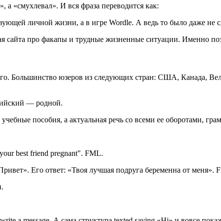
 а «смухлевал». И вся фраза переводится как:
твующей личной жизни, а в игре Wordle. А ведь то было даже не 
я сайта про факапы и трудные жизненные ситуации. Именно поэ
го. Большинство юзеров из следующих стран: США, Канада, Велик
лийский — родной.
учебные пособия, а актуальная речь со всеми ее оборотами, гр
 your best friend pregnant". FML.
Привет». Его ответ: «Твоя лучшая подруга беременна от меня». 
.
ite a message. А сама структура texted saying «Hi» и вовсе пока