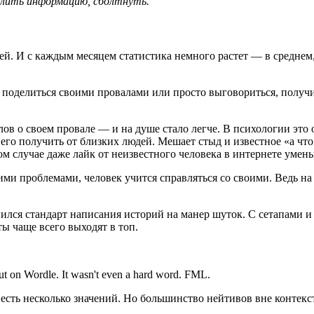
, слить информацию, сболтнуть.
ей. И с каждым месяцем статистика немного растет — в среднем,
поделиться своими провалами или просто выговориться, получи
слов о своем провале — и на душе стало легче. В психологии это
 его получить от близких людей. Мешает стыд и известное «а чт
ком случае даже лайк от неизвестного человека в интернете уме
жими проблемами, человек учится справляться со своими. Ведь н
анился стандарт написания историй на манер шуток. С сетапам
ы чаще всего выходят в топ.
 but on Wordle. It wasn't even a hard word. FML.
d» есть несколько значений. Но большинство нейтивов вне контекс