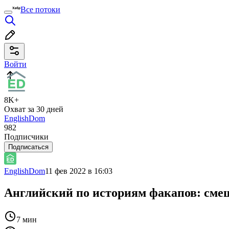
Все потоки
Войти
8K+
Охват за 30 дней
EnglishDom
982
Подписчики
Подписаться
EnglishDom
11 фев 2022 в 16:03
Английский по историям факапов: смеш
7 мин