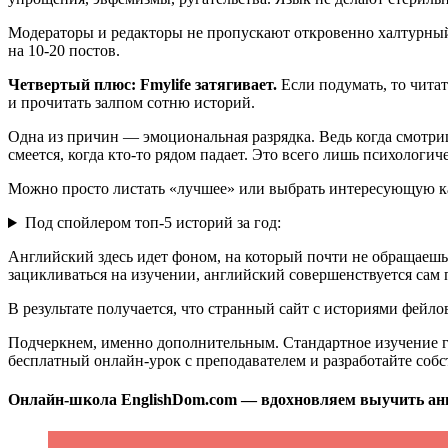
Модераторы и редакторы не пропускают откровенно халтурный 
на 10-20 постов.
Четвертый плюс: Fmylife затягивает.
Если подумать, то чита
и прочитать залпом сотню историй.
Одна из причин — эмоциональная разрядка. Ведь когда смотриш
смеется, когда кто-то рядом падает. Это всего лишь психологич
Можно просто листать «лучшее» или выбрать интересующую ка
Под спойлером топ-5 историй за год:
Английский здесь идет фоном, на который почти не обращаешь
зацикливаться на изучении, английский совершенствуется сам п
В результате получается, что странный сайт с историями фей
Подчеркнем, именно дополнительным. Стандартное изучение гр
бесплатный онлайн-урок с преподавателем и разработайте собс
Онлайн-школа EnglishDom.com — вдохновляем выучить англ