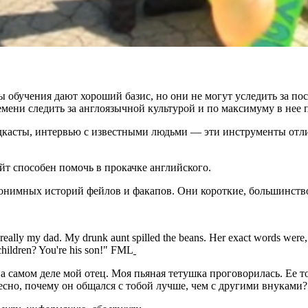
 обучения дают хороший базис, но они не могут уследить за п
мени следить за англоязычной культурой и по максимуму в нее 
касты, интервью с известными людьми — эти инструменты отлич
айт способен помочь в прокачке английского.
онимных историй фейлов и факапов. Они короткие, большинство
is really my dad. My drunk aunt spilled the beans. Her exact words we
children? You're his son!" FML
 на самом деле мой отец. Моя пьяная тетушка проговорилась. Ее 
ресно, почему он общался с тобой лучше, чем с другими внуками