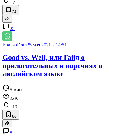
+7
24
25
EnglishDom
25 мая 2021 в 14:51
Good vs. Well, или Гайд о
прилагательных и наречиях в
английском языке
5 мин
22K
+19
86
8