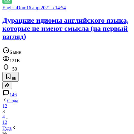
EnglishDom
16 апр 2021 в 14:54
Дурацкие идиомы английского языка,
которые не имеют смысла (на первый
взгляд)
6 мин
121K
+50
98
146
Сюда
1
2
3
4
...
12
Туда