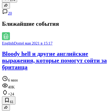
20
Ближайшие события
EnglishDom
4 мая 2021 в 15:17
Bloody hell и другие английские
выражения, которые помогут сойти за
британца
6 мин
40K
+24
61