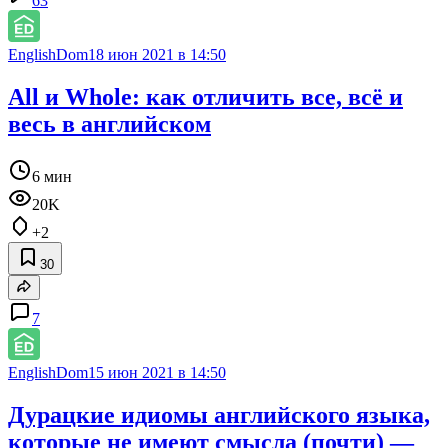
63
EnglishDom
18 июн 2021 в 14:50
All и Whole: как отличить все, всё и
весь в английском
6 мин
20K
+2
30
7
EnglishDom
15 июн 2021 в 14:50
Дурацкие идиомы английского языка,
которые не имеют смысла (почти) —