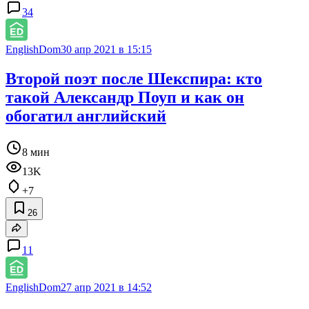
34
EnglishDom
30 апр 2021 в 15:15
Второй поэт после Шекспира: кто
такой Александр Поуп и как он
обогатил английский
8 мин
13K
+7
26
11
EnglishDom
27 апр 2021 в 14:52