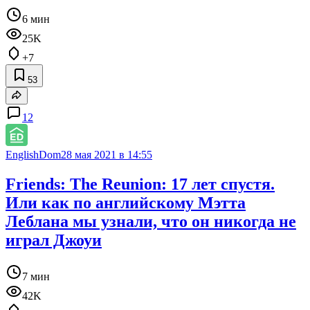
6 мин
25K
+7
53
12
EnglishDom
28 мая 2021 в 14:55
Friends: The Reunion: 17 лет спустя.
Или как по английскому Мэтта
Леблана мы узнали, что он никогда не
играл Джоуи
7 мин
42K