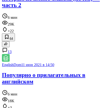
часть 2
6 мин
29K
+22
64
13
EnglishDom
11 июн 2021 в 14:50
Популярно о прилагательных в
английском
6 мин
18K
+3