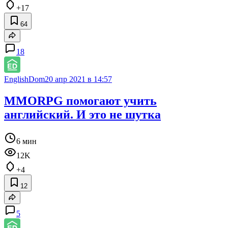
+17
64
18
EnglishDom
20 апр 2021 в 14:57
MMORPG помогают учить
английский. И это не шутка
6 мин
12K
+4
12
5