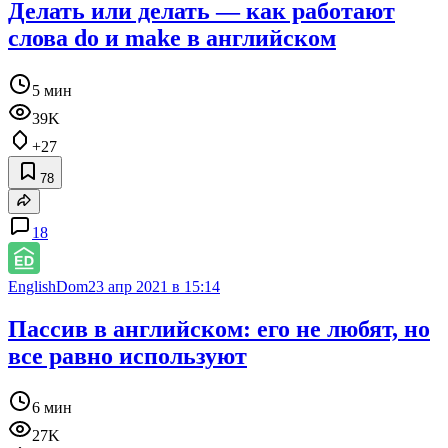
Делать или делать — как работают
слова do и make в английском
5 мин
39K
+27
78
18
EnglishDom
23 апр 2021 в 15:14
Пассив в английском: его не любят, но
все равно используют
6 мин
27K