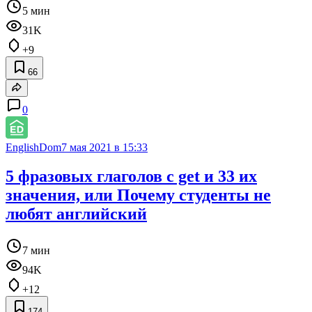
5 мин
31K
+9
66
0
EnglishDom
7 мая 2021 в 15:33
5 фразовых глаголов с get и 33 их
значения, или Почему студенты не
любят английский
7 мин
94K
+12
174