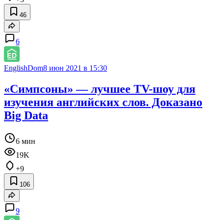
46
6
EnglishDom
8 июн 2021 в 15:30
«Симпсоны» — лучшее TV-шоу для
изучения английских слов. Доказано
Big Data
6 мин
19K
+9
106
9