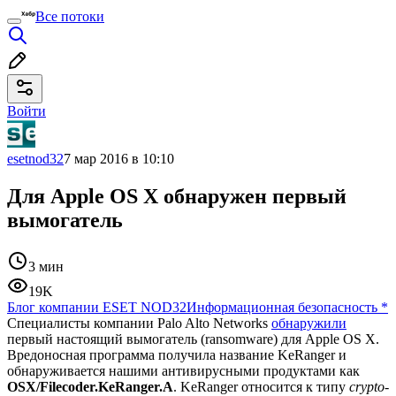
Все потоки
Войти
esetnod32
7 мар 2016 в 10:10
Для Apple OS X обнаружен первый
вымогатель
3 мин
19K
Блог компании ESET NOD32
Информационная безопасность
*
Специалисты компании Palo Alto Networks
обнаружили
первый настоящий вымогатель (ransomware) для Apple OS X.
Вредоносная программа получила название KeRanger и
обнаруживается нашими антивирусными продуктами как
OSX/Filecoder.KeRanger.A
. KeRanger относится к типу
crypto-