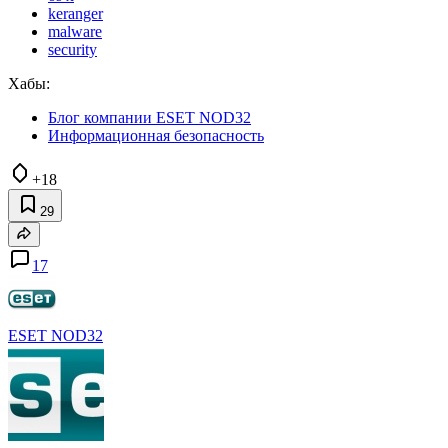
keranger
malware
security
Хабы:
Блог компании ESET NOD32
Информационная безопасность
+18
29
17
ESET NOD32