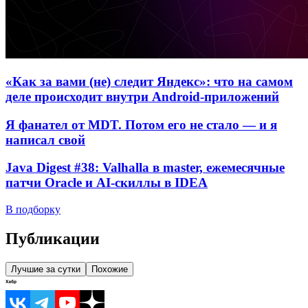
«Как за вами (не) следит Яндекс»: что на самом
деле происходит внутри Android-приложений
Я фанател от MDT. Потом его не стало — и я
написал свой
Java Digest #38: Valhalla в master, ежемесячные
патчи Oracle и AI-скиллы в IDEA
В подборку
Публикации
Лучшие за сутки
Похожие