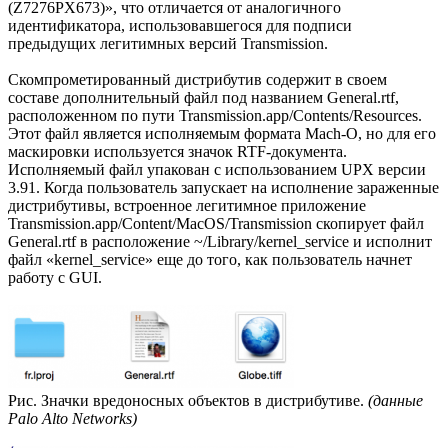
(Z7276PX673)», что отличается от аналогичного
идентификатора, использовавшегося для подписи
предыдущих легитимных версий Transmission.
Скомпрометированный дистрибутив содержит в своем
составе дополнительный файл под названием General.rtf,
расположенном по пути Transmission.app/Contents/Resources.
Этот файл является исполняемым формата Mach-O, но для его
маскировки используется значок RTF-документа.
Исполняемый файл упакован с использованием UPX версии
3.91. Когда пользователь запускает на исполнение зараженные
дистрибутивы, встроенное легитимное приложение
Transmission.app/Content/MacOS/Transmission скопирует файл
General.rtf в расположение ~/Library/kernel_service и исполнит
файл «kernel_service» еще до того, как пользователь начнет
работу с GUI.
Рис. Значки вредоносных объектов в дистрибутиве.
(данные
Palo Alto Networks)