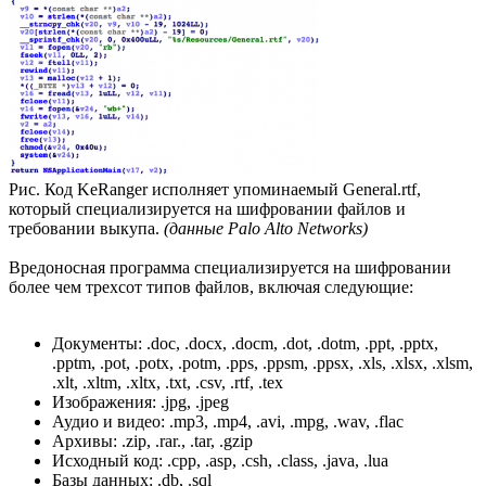
Рис. Код KeRanger исполняет упоминаемый General.rtf,
который специализируется на шифровании файлов и
требовании выкупа.
(данные Palo Alto Networks)
Вредоносная программа специализируется на шифровании
более чем трехсот типов файлов, включая следующие:
Документы: .doc, .docx, .docm, .dot, .dotm, .ppt, .pptx,
.pptm, .pot, .potx, .potm, .pps, .ppsm, .ppsx, .xls, .xlsx, .xlsm,
.xlt, .xltm, .xltx, .txt, .csv, .rtf, .tex
Изображения: .jpg, .jpeg
Аудио и видео: .mp3, .mp4, .avi, .mpg, .wav, .flac
Архивы: .zip, .rar., .tar, .gzip
Исходный код: .cpp, .asp, .csh, .class, .java, .lua
Базы данных: .db, .sql