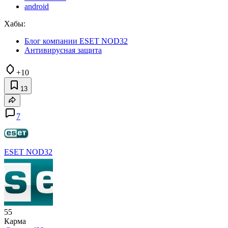
android
Хабы:
Блог компании ESET NOD32
Антивирусная защита
+10
13
7
ESET NOD32
55
Карма