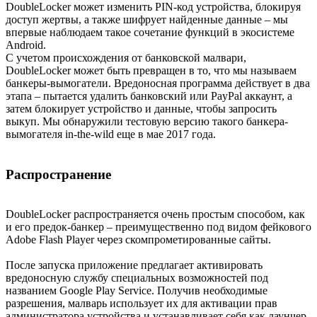
DoubleLocker может изменить PIN-код устройства, блокируя
доступ жертвы, а также шифрует найденные данные – мы
впервые наблюдаем такое сочетание функций в экосистеме
Android.
С учетом происхождения от банковской малвари,
DoubleLocker может быть превращен в то, что мы называем
банкеры-вымогатели. Вредоносная программа действует в два
этапа – пытается удалить банковский или PayPal аккаунт, а
затем блокирует устройство и данные, чтобы запросить
выкуп. Мы обнаружили тестовую версию такого банкера-
вымогателя in-the-wild еще в мае 2017 года.
Распространение
DoubleLocker распространяется очень простым способом, как
и его предок-банкер – преимущественно под видом фейкового
Adobe Flash Player через скомпрометированные сайты.
После запуска приложение предлагает активировать
вредоносную службу специальных возможностей под
названием Google Play Service. Получив необходимые
разрешения, малварь использует их для активации прав
администратора устройства и устанавливает себя как лаунчер