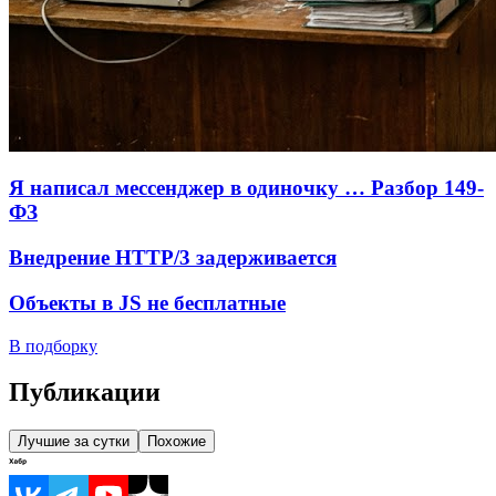
Я написал мессенджер в одиночку … Разбор 149-
ФЗ
Внедрение HTTP/3 задерживается
Объекты в JS не бесплатные
В подборку
Публикации
Лучшие за сутки
Похожие