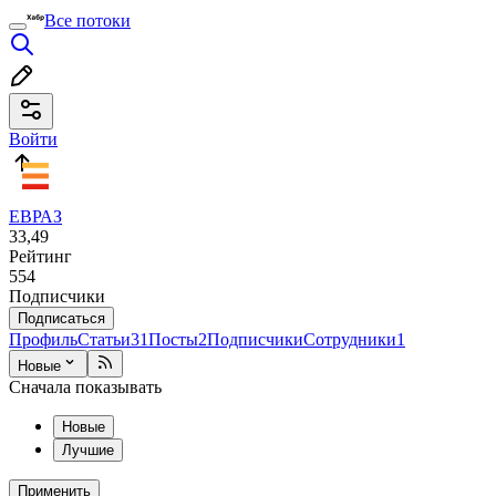
Все потоки
Войти
ЕВРАЗ
33,49
Рейтинг
554
Подписчики
Подписаться
Профиль
Статьи
31
Посты
2
Подписчики
Сотрудники
1
Новые
Сначала показывать
Новые
Лучшие
Применить