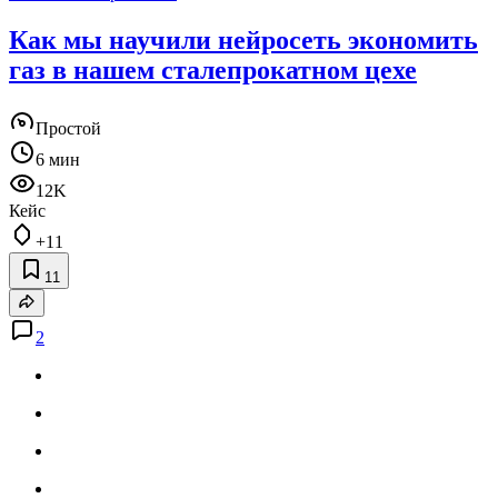
Как мы научили нейросеть экономить
газ в нашем сталепрокатном цехе
Простой
6 мин
12K
Кейс
+11
11
2