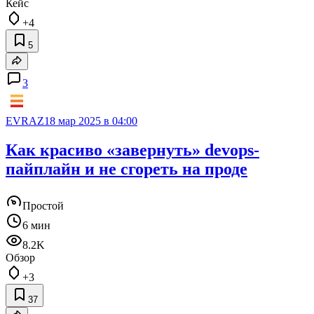
Кейс
+4
5
3
EVRAZ
18 мар 2025 в 04:00
Как красиво «завернуть» devops-
пайплайн и не сгореть на проде
Простой
6 мин
8.2K
Обзор
+3
37