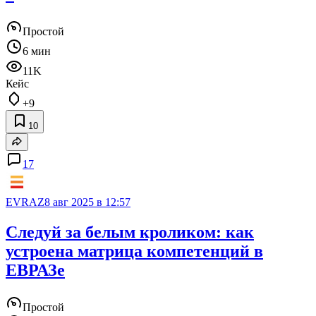
Простой
6 мин
11K
Кейс
+9
10
17
EVRAZ
8 авг 2025 в 12:57
Следуй за белым кроликом: как
устроена матрица компетенций в
ЕВРАЗе
Простой