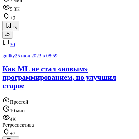
7 мин
5.3K
+9
25
30
guility
25 июл 2023 в 08:59
Как ML не стал «новым»
программированием, но улучшил
старое
Простой
10 мин
4K
Ретроспектива
+7