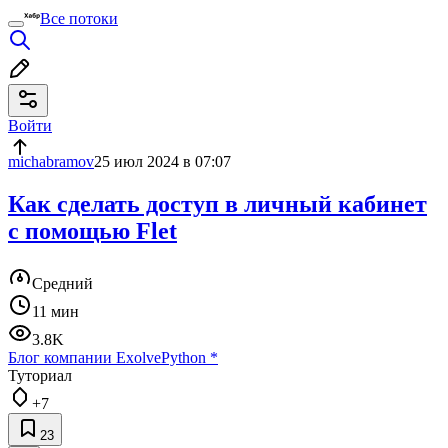
Все потоки
Войти
michabramov
25 июл 2024 в 07:07
Как сделать доступ в личный кабинет
с помощью Flet
Средний
11 мин
3.8K
Блог компании Exolve
Python
*
Туториал
+7
23