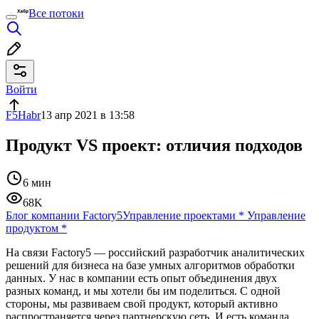
Все потоки
Войти
F5Habr
13 апр 2021 в 13:58
Продукт VS проект: отличия подходов
6 мин
68K
Блог компании Factory5
Управление проектами
*
Управление
продуктом
*
На связи Factory5 — российский разработчик аналитических
решений для бизнеса на базе умных алгоритмов обработки
данных. У нас в компании есть опыт объединения двух
разных команд, и мы хотели бы им поделиться. С одной
стороны, мы развиваем свой продукт, который активно
распространяется через партнерскую сеть. И есть команда,