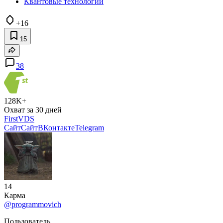
Квантовые технологии
+16
15
38
128K+
Охват за 30 дней
FirstVDS
Сайт
Сайт
ВКонтакте
Telegram
14
Карма
@programmovich
Пользователь