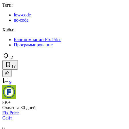
Теги:
low-code
no-code
Хабы:
Блог компании Fix Price
Программирование
-2
17
9
8K+
Охват за 30 дней
Fix Price
Сайт
0