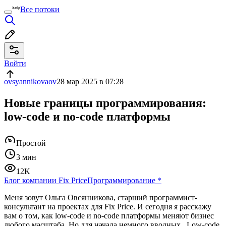
Все потоки
Войти
ovsyannikovaov
28 мар 2025 в 07:28
Новые границы программирования:
low-code и no-code платформы
Простой
3 мин
12K
Блог компании Fix Price
Программирование
*
Меня зовут Ольга Овсянникова, старший программист-
консультант на проектах для Fix Price. И сегодня я расскажу
вам о том, как low-code и no-code платформы меняют бизнес
любого масштаба. Но для начала немного вводных. Low-code