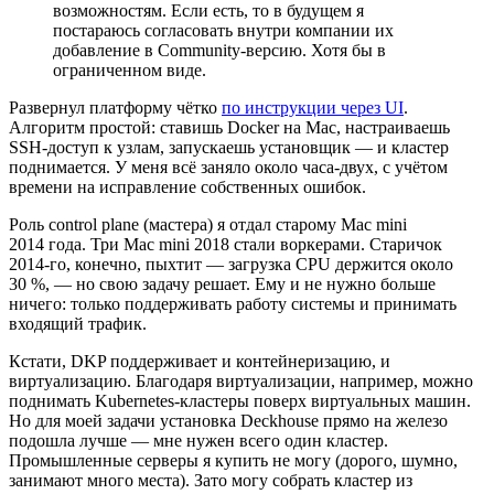
возможностям. Если есть, то в будущем я
постараюсь согласовать внутри компании их
добавление в Community-версию. Хотя бы в
ограниченном виде.
Развернул платформу чётко
по инструкции через UI
.
Алгоритм простой: ставишь Docker на Mac, настраиваешь
SSH-доступ к узлам, запускаешь установщик — и кластер
поднимается. У меня всё заняло около часа-двух, с учётом
времени на исправление собственных ошибок.
Роль control plane (мастера) я отдал старому Mac mini
2014 года. Три Mac mini 2018 стали воркерами. Старичок
2014-го, конечно, пыхтит — загрузка CPU держится около
30 %, — но свою задачу решает. Ему и не нужно больше
ничего: только поддерживать работу системы и принимать
входящий трафик.
Кстати, DKP поддерживает и контейнеризацию, и
виртуализацию. Благодаря виртуализации, например, можно
поднимать Kubernetes-кластеры поверх виртуальных машин.
Но для моей задачи установка Deckhouse прямо на железо
подошла лучше — мне нужен всего один кластер.
Промышленные серверы я купить не могу (дорого, шумно,
занимают много места). Зато могу собрать кластер из