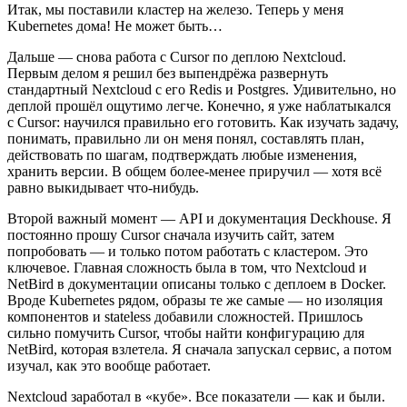
Итак, мы поставили кластер на железо. Теперь у меня
Kubernetes дома! Не может быть…
Дальше — снова работа с Cursor по деплою Nextcloud.
Первым делом я решил без выпендрёжа развернуть
стандартный Nextcloud с его Redis и Postgres. Удивительно, но
деплой прошёл ощутимо легче. Конечно, я уже наблатыкался
с Cursor: научился правильно его готовить. Как изучать задачу,
понимать, правильно ли он меня понял, составлять план,
действовать по шагам, подтверждать любые изменения,
хранить версии. В общем более-менее приручил — хотя всё
равно выкидывает что-нибудь.
Второй важный момент — API и документация Deckhouse. Я
постоянно прошу Cursor сначала изучить сайт, затем
попробовать — и только потом работать с кластером. Это
ключевое. Главная сложность была в том, что Nextcloud и
NetBird в документации описаны только с деплоем в Docker.
Вроде Kubernetes рядом, образы те же самые — но изоляция
компонентов и stateless добавили сложностей. Пришлось
сильно помучить Cursor, чтобы найти конфигурацию для
NetBird, которая взлетела. Я сначала запускал сервис, а потом
изучал, как это вообще работает.
Nextcloud заработал в «кубе». Все показатели — как и были.