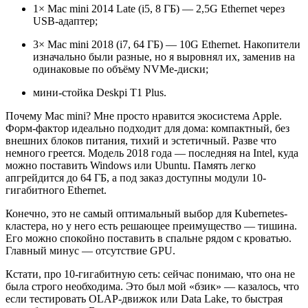
1× Mac mini 2014 Late (i5, 8 ГБ) — 2,5G Ethernet через
USB-адаптер;
3× Mac mini 2018 (i7, 64 ГБ) — 10G Ethernet. Накопители
изначально были разные, но я выровнял их, заменив на
одинаковые по объёму NVMe-диски;
мини-стойка Deskpi T1 Plus.
Почему Mac mini? Мне просто нравится экосистема Apple.
Форм-фактор идеально подходит для дома: компактный, без
внешних блоков питания, тихий и эстетичный. Разве что
немного греется. Модель 2018 года — последняя на Intel, куда
можно поставить Windows или Ubuntu. Память легко
апгрейдится до 64 ГБ, а под заказ доступны модули 10-
гигабитного Ethernet.
Конечно, это не самый оптимальный выбор для Kubernetes-
кластера, но у него есть решающее преимущество — тишина.
Его можно спокойно поставить в спальне рядом с кроватью.
Главный минус — отсутствие GPU.
Кстати, про 10-гигабитную сеть: сейчас понимаю, что она не
была строго необходима. Это был мой «бзик» — казалось, что
если тестировать OLAP-движок или Data Lake, то быстрая