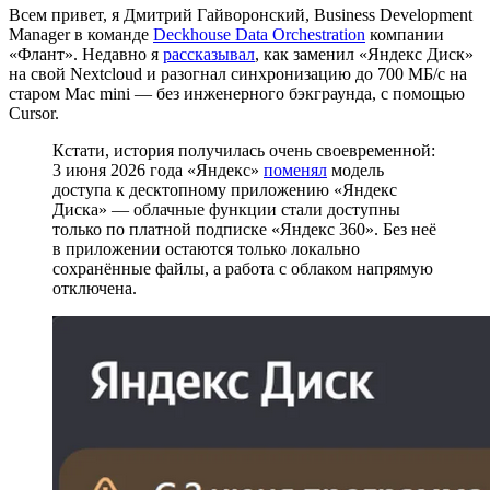
Всем привет, я Дмитрий Гайворонский, Business Development
Manager в команде
Deckhouse Data Orchestration
компании
«Флант». Недавно я
рассказывал
, как заменил «Яндекс Диск»
на свой Nextcloud и разогнал синхронизацию до 700 МБ/с на
старом Mac mini — без инженерного бэкграунда, с помощью
Cursor.
Кстати, история получилась очень своевременной:
3 июня 2026 года «Яндекс»
поменял
модель
доступа к десктопному приложению «Яндекс
Диска» — облачные функции стали доступны
только по платной подписке «Яндекс 360». Без неё
в приложении остаются только локально
сохранённые файлы, а работа с облаком напрямую
отключена.