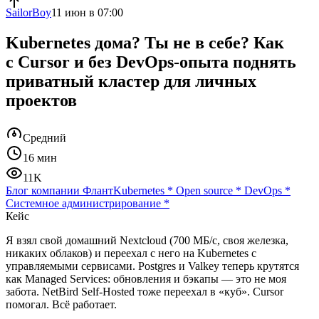
SailorBoy
11 июн в 07:00
Kubernetes дома? Ты не в себе? Как
с Cursor и без DevOps-опыта поднять
приватный кластер для личных
проектов
Средний
16 мин
11K
Блог компании Флант
Kubernetes
*
Open source
*
DevOps
*
Системное администрирование
*
Кейс
Я взял свой домашний Nextcloud (700 МБ/с, своя железка,
никаких облаков) и переехал с него на Kubernetes с
управляемыми сервисами. Postgres и Valkey теперь крутятся
как Managed Services: обновления и бэкапы — это не моя
забота. NetBird Self-Hosted тоже переехал в «куб». Cursor
помогал. Всё работает.