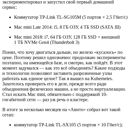
экспериментировал и запустил свой первый домашний
сервис:
Коммутатор TP-Link TL-SG105M (5 портов × 2,5 Гбит/с)
Mac mini Late 2014: i5, 8 ГБ ОЗУ, 4 ТБ SSD (SATA III)
Mac mini 2018: i7, 64 ГБ ОЗУ, 128 ГБ SSD + внешний
1 ТБ NVMe Gen4 (Thunderbolt 3)
Понял, что хочу двигаться дальше, но железо «кусалось» по
цене. Поэтому решил однозначно: продолжаю эксперименты
поэтапно, на имеющейся базе, и смотрю, как пойдёт. В этот
момент задумался — как это всё объединять? Какие подходы
и технологии позволяют заставить разрозненные узлы
работать как единое целое? Так я вышел на Kubernetes.
Захотелось проверить его в деле, прежде всего ради
объединения физических машин, а не просто виртуализации.
Стал искать Mac mini, обязательно с поддержкой 10-
гигабитной сети — раз уж речь о кластере.
В итоге за несколько месяцев на «Авито» собрал вот такой
сетап:
коммутатор TP-Link TL-SX105 (5 портов × 10 Гбит/с);