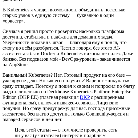
В Kubernetes я увидел возможность объединить несколько
старых узлов в единую систему — буквально в один
«оркестр».
Сначала я решил просто проверить: насколько платформа
доступна, стабильна и надёжна для домашних задач.
Уверенности добавил Cursor — благодаря ему я понял, что
смогу во всём разобраться. Честно говоря, без этого AI-
ассистента я бы в Docker и Kubernetes никогда не полез. Даже
близко. Без подсказок мой «DevOps-уровень» заканчивается
на AppStore.
Ванильный Kubernetes? Нет. Готовый продукт на его базе —
уже другое дело. Но как его получить? Вариант «покупать»
сразу отпадает. Поэтому я пошёл к своим и попросил по блату
выдать лицензию на Deckhouse Kubernetes Platform Enterprise
Edition (DKP EE) (платная редакция
DKP
с расширенным
функционалом), включая managed-сервисы. Лицензию
получил. Но сразу предупрежу: для вас, господа присяжные
заседатели, бесплатно доступна только Community-версия и
managed-сервисов в ней нет.
Цель этой статьи — в том числе проверить, есть
ли у вас (у читателей) интерес к подобным