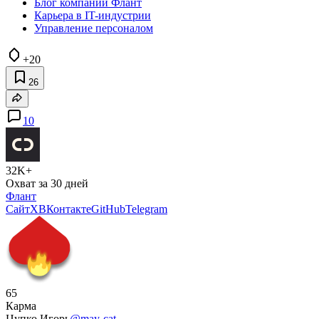
Блог компании Флант
Карьера в IT-индустрии
Управление персоналом
+20
26
10
32K+
Охват за 30 дней
Флант
Сайт
X
ВКонтакте
GitHub
Telegram
65
Карма
Цупко Игорь
@may-cat