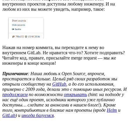
внутренних проектов доступны любому инженеру. И на
любом из них вы можете увидеть, например, такое:
Нажав на номер коммита, вы переходите к нему во
внутреннем GitLab. Не нравится что-то? Хотите подправить?
Читайте код, правьте, присылайте merge request — мы же
инженеры в конце концов!
Примечание
: Наша любовь к Open Source, впрочем,
простирается и дальше. Целый ряд своих разработок мы
открыли сообществу на
GitHub
, а до его использования,
примерно с 2009 года, делали это с помощью иных ресурсов. И
продолжаем
по возможности
открывать
(hint: на подходе у
нас ещё один проект, исходники которого уже публично
доступны… следите за анонсами в нашем блоге!). Кроме
того, контрибьютим в близкие нам проекты (вроде
Helm
и
GitLab
) и
иногда балуемся
.