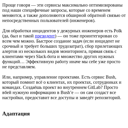
Проще говоря — эти сервисы максимально оптимизированы
под наши специфичные запросы, которые со временем
меняются, а также дополняются обширной обратной связью от
непосредственных пользователей (инженеров).
Для обработки инцидентов у дежурных инженеров есть Polk
(да, был и такой
президент
) — он тоже проинтегирован со
всем чем можно. Быстрое создание задач (если инцидент не
срочный и требует больших трудозатрат), сбор прилетающих
алертов из нескольких видов мониторинга, прямая связь с
клиентами через Slack-бота и множество других нужных
функций… Эффективную работу иначе мы себе уже просто
не представляем.
Или, например, управление проектами. Есть сервис Bush,
который помнит всё о клиентах, их проектах, сотрудниках и
командах. Создаёшь проект во внутреннем GitLab? Просто
вбей нужную информацию в Bush’е — он сам создаст все
настройки, предоставит все доступы и заведёт репозиторий.
Адаптация