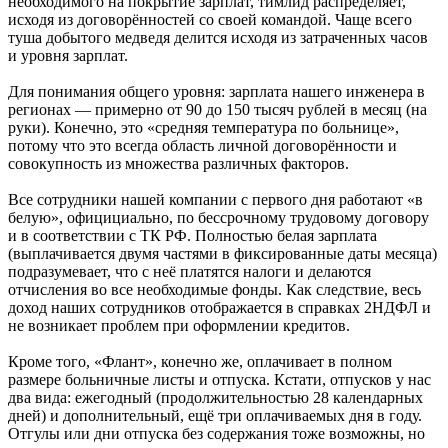
необходимого на покрытие зарплат, тимлид распределяет,
исходя из договорённостей со своей командой. Чаще всего
туша добытого медведя делится исходя из затраченных часов
и уровня зарплат.
Для понимания общего уровня: зарплата нашего инженера в
регионах — примерно от 90 до 150 тысяч рублей в месяц (на
руки). Конечно, это «средняя температура по больнице»,
потому что это всегда область личной договорённости и
совокупность из множества различных факторов.
Все сотрудники нашей компании с первого дня работают «в
белую», официциально, по бессрочному трудовому договору
и в соответствии с ТК РФ. Полностью белая зарплата
(выплачивается двумя частями в фиксированные даты месяца)
подразумевает, что с неё платятся налоги и делаются
отчисления во все необходимые фонды. Как следствие, весь
доход наших сотрудников отображается в справках 2НДФЛ и
не возникает проблем при оформлении кредитов.
Кроме того, «Флант», конечно же, оплачивает в полном
размере больничные листы и отпуска. Кстати, отпусков у нас
два вида: ежегодный (продолжительностью 28 календарных
дней) и дополнительный, ещё три оплачиваемых дня в году.
Отгулы или дни отпуска без содержания тоже возможны, но