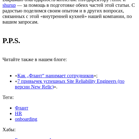
shurup
— за помощь в подготовке обеих частей этой статьи. С
радостью поделимся своим опытом и в других вопросах,
связанных с этой «внутренней кухней» нашей компании, по
вашим запросам.
P.P.S.
Читайте также в нашем блоге:
«
Как „Флант“ нанимает сотрудников
»;
«
7 привычек успешных Site Reliability Engineers (по
версии New Relic)
».
Теги:
Флант
HR
onboarding
Хабы: