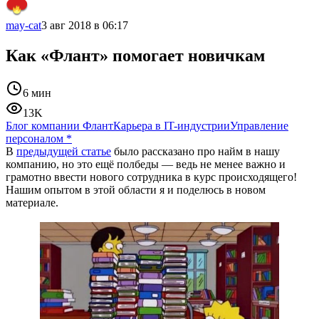
may-cat
3 авг 2018 в 06:17
Как «Флант» помогает новичкам
6 мин
13K
Блог компании Флант
Карьера в IT-индустрии
Управление
персоналом
*
В
предыдущей статье
было рассказано про найм в нашу
компанию, но это ещё полбеды — ведь не менее важно и
грамотно ввести нового сотрудника в курс происходящего!
Нашим опытом в этой области я и поделюсь в новом
материале.