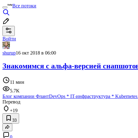
Все потоки
Войти
shurup
16 окт 2018 в 06:00
Знакомимся с альфа-версией снапшотов
11 мин
5.7K
Блог компании Флант
DevOps
*
IT-инфраструктура
*
Kubernetes
Перевод
+19
33
0