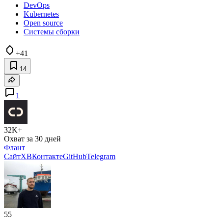
DevOps
Kubernetes
Open source
Системы сборки
+41
14
1
32K+
Охват за 30 дней
Флант
Сайт
X
ВКонтакте
GitHub
Telegram
55