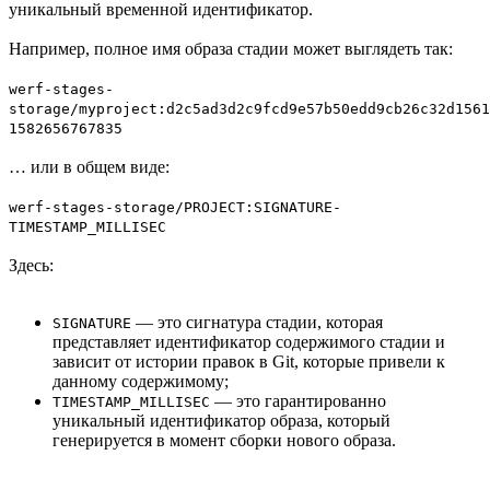
уникальный временной идентификатор.
Например, полное имя образа стадии может выглядеть так:
werf-stages-
storage/myproject:d2c5ad3d2c9fcd9e57b50edd9cb26c32d156
1582656767835
… или в общем виде:
werf-stages-storage/PROJECT:SIGNATURE-
TIMESTAMP_MILLISEC
Здесь:
— это сигнатура стадии, которая
SIGNATURE
представляет идентификатор содержимого стадии и
зависит от истории правок в Git, которые привели к
данному содержимому;
— это гарантированно
TIMESTAMP_MILLISEC
уникальный идентификатор образа, который
генерируется в момент сборки нового образа.