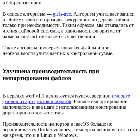
в Git-репозитории.
В основе алгоритма —
git ls-tree
. Алгоритм учитывает записи
в
и проходит рекурсивно по дереву файлов
.dockerignore
только при необходимости. Таким образом, мы отвязались от
чтения файловой системы, а зависимость алгоритма от
размера
не является существенной.
context
Также алгоритм проверяет untracked-файлы и при
необходимости учитывает их в контрольной сумме.
Улучшена производительность при
импортировании файлов
В версиях werf v1.1 используется rsync-сервер при
импорте
файлов из артефактов и образов
. Раньше импортирование
выполнялось в два шага с использованием монтирования
директории из хост-системы.
Производительность импортов в macOS больше не
ограничивается Docker volumes, а импорты выполняются за то
же время, что и в Linux и Windows.