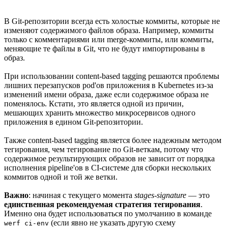
В Git-репозитории всегда есть холостые коммиты, которые не
изменяют содержимого файлов образа. Например, коммиты
только с комментариями или merge-коммиты, или коммиты,
меняющие те файлы в Git, что не будут импортированы в
образ.
При использовании content-based tagging решаются проблемы
лишних перезапусков pod'ов приложения в Kubernetes из-за
изменений имени образа, даже если содержимое образа не
поменялось. Кстати, это является одной из причин,
мешающих хранить множество микросервисов одного
приложения в едином Git-репозитории.
Также content-based tagging является более надежным методом
тегирования, чем тегирование по Git-веткам, потому что
содержимое результирующих образов не зависит от порядка
исполнения pipeline'ов в CI-системе для сборки нескольких
коммитов одной и той же ветки.
Важно
: начиная с текущего момента
stages-signature
— это
единственная рекомендуемая стратегия тегирования
.
Именно она будет использоваться по умолчанию в команде
(если явно не указать другую схему
werf ci-env