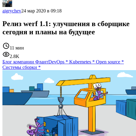
aigrychev
24 мар 2020 в 09:18
Релиз werf 1.1: улучшения в сборщике
сегодня и планы на будущее
11 мин
2.8K
Блог компании Флант
DevOps
*
Kubernetes
*
Open source
*
Системы сборки
*