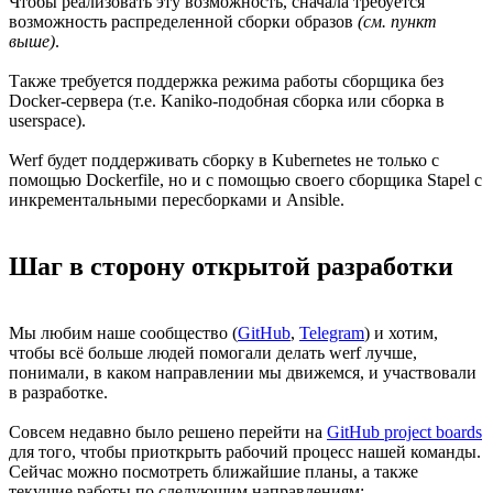
Чтобы реализовать эту возможность, сначала требуется
возможность распределенной сборки образов
(см. пункт
выше)
.
Также требуется поддержка режима работы сборщика без
Docker-сервера (т.е. Kaniko-подобная сборка или сборка в
userspace).
Werf будет поддерживать сборку в Kubernetes не только с
помощью Dockerfile, но и с помощью своего сборщика Stapel с
инкрементальными пересборками и Ansible.
Шаг в сторону открытой разработки
Мы любим наше сообщество (
GitHub
,
Telegram
) и хотим,
чтобы всё больше людей помогали делать werf лучше,
понимали, в каком направлении мы движемся, и участвовали
в разработке.
Совсем недавно было решено перейти на
GitHub project boards
для того, чтобы приоткрыть рабочий процесс нашей команды.
Сейчас можно посмотреть ближайшие планы, а также
текущие работы по следующим направлениям: