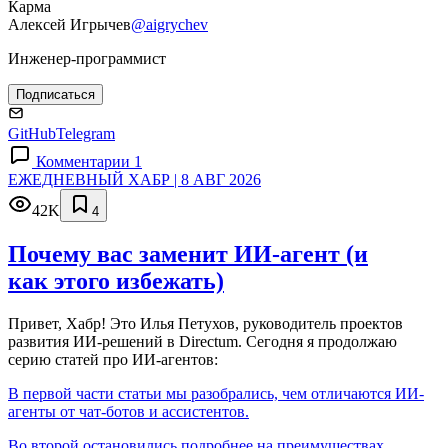
Карма
Алексей Игрычев
@aigrychev
Инженер-программист
Подписаться
GitHub
Telegram
Комментарии 1
ЕЖЕДНЕВНЫЙ ХАБР | 8 АВГ 2026
42K
4
Почему вас заменит ИИ‑агент (и
как этого избежать)
Привет, Хабр! Это Илья Петухов, руководитель проектов
развития ИИ-решений в Directum. Сегодня я продолжаю
серию статей про ИИ-агентов:
В первой части статьи мы разобрались, чем отличаются ИИ-
агенты от чат-ботов и ассистентов.
Во второй остановились подробнее на преимуществах