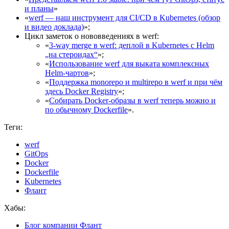
и планы
»
«
werf — наш инструмент для CI/CD в Kubernetes (обзор
и видео доклада)
»;
Цикл заметок о нововведениях в werf:
«
3-way merge в werf: деплой в Kubernetes с Helm
„на стероидах“
»;
«
Использование werf для выката комплексных
Helm-чартов
»;
«
Поддержка monorepo и multirepo в werf и при чём
здесь Docker Registry
»;
«
Собирать Docker-образы в werf теперь можно и
по обычному Dockerfile
».
Теги:
werf
GitOps
Docker
Dockerfile
Kubernetes
Флант
Хабы:
Блог компании Флант