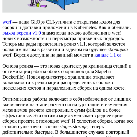
werf
— наша GitOps CLI-утилита с открытым кодом для
сборки и доставки приложений в Kubernetes. Как и обещали,
выход версии v1.0
знаменовал начало добавления в werf
новых возможностей и пересмотра привычных подходов.
Теперь мы рады представить релиз v1.1, который является
большим шагом в развитии и заделом на будущее
сборщика
werf. Версия доступна на данный момент в
канале 1.1 ea
.
Основа релиза — это новая архитектура хранилища стадий и
оптимизация работы обоих сборщиков (для Stapel и
Dockerfile). Новая архитектура хранилища открывает
возможности к реализации распределенных сборок с
нескольких хостов и параллельных сборок на одном хосте.
Оптимизация работы включает в себя избавление от лишних
вычислений на этапе расчета сигнатур стадий и изменения
механизмов расчета контрольных сумм файлов на более
эффективные. Эта оптимизация уменьшает среднее время
сборок проекта с помощью werf. И холостые сборки, когда все
стадии существуют в кэше
stages-storage
, теперь
действительно быстрые. В большинстве случаев повторный