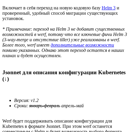
Включает в себя переход на новую кодовую базу
Helm 3
и
проверенный, удобный способ миграции существующих
установок.
* Примечание: переход на Helm 3 не добавит существенных
возможностей в werf, потому что все ключевые фичи Helm 3
(3-way-merge и отсутствие tiller) уже реализованы в werf.
Более того, werf имеет
дополнительные возможности
помимо указанных. Однако этот переход остается в наших
планах и будет осуществлен.
Jsonnet для описания конфигурации Kubernetes
(↓)
Версия: v1.2
Сроки:
январь-февраль
апрель-май
Werf будет поддерживать описание конфигурации для
Kubernetes в формате Jsonnet. При этом werf останется
совместимым с Helm и будет возможность выбора формата