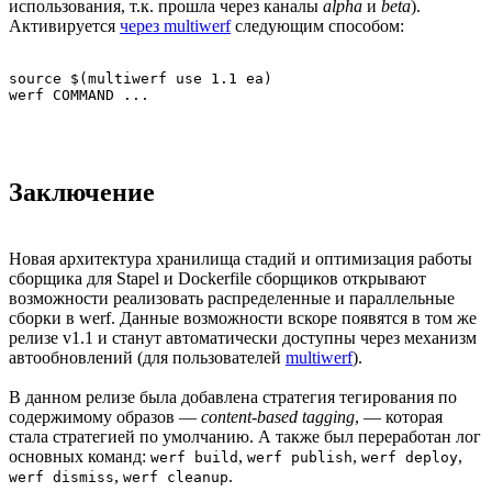
использования, т.к. прошла через каналы
alpha
и
beta
).
Активируется
через multiwerf
следующим способом:
source $(multiwerf use 1.1 ea)

werf COMMAND ...
Заключение
Новая архитектура хранилища стадий и оптимизация работы
сборщика для Stapel и Dockerfile сборщиков открывают
возможности реализовать распределенные и параллельные
сборки в werf. Данные возможности вскоре появятся в том же
релизе v1.1 и станут автоматически доступны через механизм
автообновлений (для пользователей
multiwerf
).
В данном релизе была добавлена стратегия тегирования по
содержимому образов —
content-based tagging
, — которая
стала стратегией по умолчанию. А также был переработан лог
основных команд:
,
,
,
werf build
werf publish
werf deploy
,
.
werf dismiss
werf cleanup