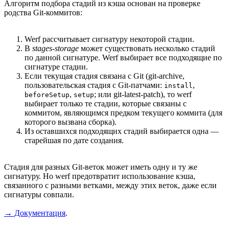
Алгоритм подбора стадий из кэша основан на проверке
родства Git-коммитов:
Werf рассчитывает сигнатуру некоторой стадии.
В
stages-storage
может существовать несколько стадий
по данной сигнатуре. Werf выбирает все подходящие по
сигнатуре стадии.
Если текущая стадия связана с Git (git-archive,
пользовательская стадия с Git-патчами:
,
install
,
; или git-latest-patch), то werf
beforeSetup
setup
выбирает только те стадии, которые связаны с
коммитом, являющимся предком текущего коммита (для
которого вызвана сборка).
Из оставшихся подходящих стадий выбирается одна —
старейшая по дате создания.
Стадия для разных Git-веток может иметь одну и ту же
сигнатуру. Но werf предотвратит использование кэша,
связанного с разными ветками, между этих веток, даже если
сигнатуры совпали.
→ Документация
.