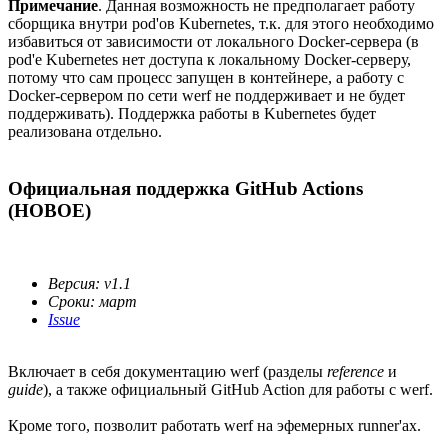
Примечание
. Данная возможность не предполагает работу
сборщика внутри pod'ов Kubernetes, т.к. для этого необходимо
избавиться от зависимости от локального Docker-сервера (в
pod'е Kubernetes нет доступа к локальному Docker-серверу,
потому что сам процесс запущен в контейнере, а работу с
Docker-сервером по сети werf не поддерживает и не будет
поддерживать). Поддержка работы в Kubernetes будет
реализована отдельно.
Официальная поддержка GitHub Actions
(НОВОЕ)
Версия: v1.1
Сроки: март
Issue
Включает в себя документацию werf (разделы
reference
и
guide
), а также официальный GitHub Action для работы с werf.
Кроме того, позволит работать werf на эфемерных runner'ах.