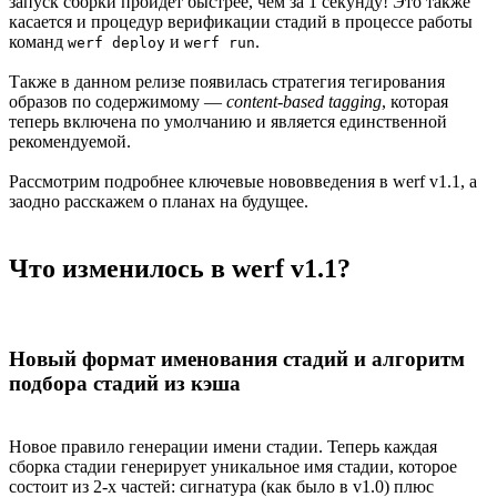
запуск сборки пройдет быстрее, чем за 1 секунду! Это также
касается и процедур верификации стадий в процессе работы
команд
и
.
werf deploy
werf run
Также в данном релизе появилась стратегия тегирования
образов по содержимому —
content-based tagging
, которая
теперь включена по умолчанию и является единственной
рекомендуемой.
Рассмотрим подробнее ключевые нововведения в werf v1.1, а
заодно расскажем о планах на будущее.
Что изменилось в werf v1.1?
Новый формат именования стадий и алгоритм
подбора стадий из кэша
Новое правило генерации имени стадии. Теперь каждая
сборка стадии генерирует уникальное имя стадии, которое
состоит из 2-х частей: сигнатура (как было в v1.0) плюс