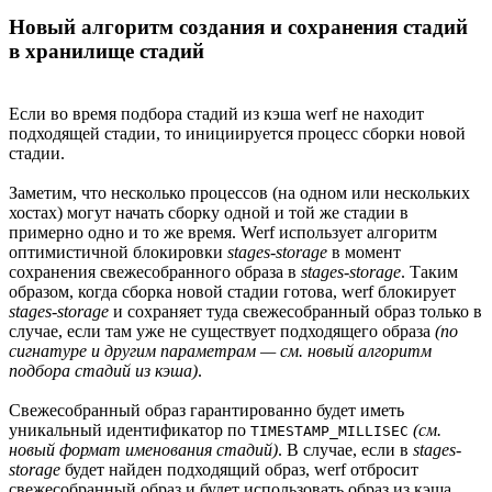
Новый алгоритм создания и сохранения стадий
в хранилище стадий
Если во время подбора стадий из кэша werf не находит
подходящей стадии, то инициируется процесс сборки новой
стадии.
Заметим, что несколько процессов (на одном или нескольких
хостах) могут начать сборку одной и той же стадии в
примерно одно и то же время. Werf использует алгоритм
оптимистичной блокировки
stages-storage
в момент
сохранения свежесобранного образа в
stages-storage
. Таким
образом, когда сборка новой стадии готова, werf блокирует
stages-storage
и сохраняет туда свежесобранный образ только в
случае, если там уже не существует подходящего образа
(по
сигнатуре и другим параметрам — см. новый алгоритм
подбора стадий из кэша)
.
Свежесобранный образ гарантированно будет иметь
уникальный идентификатор по
(см.
TIMESTAMP_MILLISEC
новый формат именования стадий)
. В случае, если в
stages-
storage
будет найден подходящий образ, werf отбросит
свежесобранный образ и будет использовать образ из кэша.