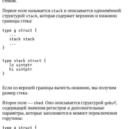
стеком.
Первое поле называется
и описывается одноимённой
stack
структурой
, которая содержит верхнюю и нижнюю
stack
границы стека:
type g struct {

   ...

   stack stack

   ...

}
type stack struct {

   lo uintptr

   hi uintptr

}
Если из верхней границы вычесть нижнюю, мы получим
размер стека.
Второе поле —
. Оно описывается структурой
,
shed
gobuf
содержащей значения регистров и дополнительные
параметры, которые заполняются в момент переключения
горутины:
type g struct {
