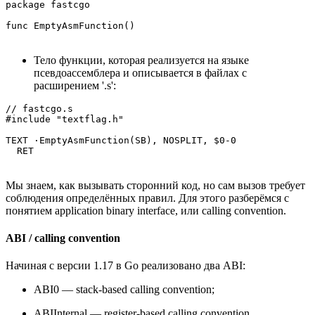
package fastcgo

func EmptyAsmFunction()
Тело функции, которая реализуется на языке
псевдоассемблера и описывается в файлах с
расширением '.s':
// fastcgo.s

#include "textflag.h"

TEXT ·EmptyAsmFunction(SB), NOSPLIT, $0-0

  RET
Мы знаем, как вызывать сторонний код, но сам вызов требует
соблюдения определённых правил. Для этого разберёмся с
понятием application binary interface, или calling convention.
ABI / calling convention
Начиная с версии 1.17 в Go реализовано два ABI:
ABI0 — stack-based calling convention;
ABIInternal — register-based calling convention.