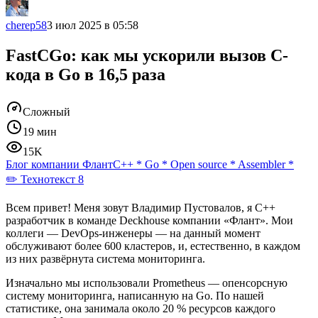
cherep58
3 июл 2025 в 05:58
FastCGo: как мы ускорили вызов C-
кода в Go в 16,5 раза
Сложный
19 мин
15K
Блог компании Флант
C++
*
Go
*
Open source
*
Assembler
*
✏️ Технотекст 8
Всем привет! Меня зовут Владимир Пустовалов, я C++
разработчик в команде Deckhouse компании «Флант». Мои
коллеги — DevOps-инженеры — на данный момент
обслуживают более 600 кластеров, и, естественно, в каждом
из них развёрнута система мониторинга.
Изначально мы использовали Prometheus — опенсорсную
систему мониторинга, написанную на Go. По нашей
статистике, она занимала около 20 % ресурсов каждого