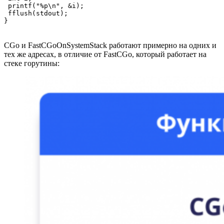
 printf("%p\n", &i);

 fflush(stdout);

}
CGo и FastCGoOnSystemStack работают примерно на одних и
тех же адресах, в отличие от FastCGo, который работает на
стеке горутины: