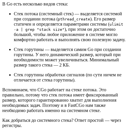
В Go есть несколько видов стека:
Стек потока (системный стек) — выделяется системой
при создании потока (
). Его размер
pthread_create
статичен и определяется параметрами системы (
ulimit
), при этом он достаточно
-a | grep "stack size"
большой, чтобы любое приложение в системе могло
комфортно работать и выполнять свою полезную задачу.
Стек горутины — выделяется самим Go при создании
горутины. У него динамический размер, который при
необходимости может увеличиваться. Минимальный
размер такого стека — 2 КБ.
Стек горутины обработки сигналов (по сути ничем не
отличается от стека горутины).
Вспоминаем, что CGo работает на стеке потока. Это
правильно, потому что стек потока имеет фиксированный
размер, которого гарантированно хватит для выполнения
необходимых задач. Поэтому и в FastCGo нам также
необходимо работать именно на системном стеке.
Как добраться до системного стека? Ответ простой — через
регистры.