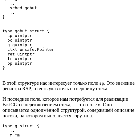
   ...

   sched gobuf

   ...

}
type gobuf struct {

  sp uintptr

  pc uintptr

  g guintptr

  ctxt unsafe.Pointer

  ret uintptr

  lr uintptr

  bp uintptr

}
В этой структуре нас интересует только поле
. Это значение
sp
регистра RSP, то есть указатель на вершину стека.
И последнее поле, которое нам потребуется для реализации
FastCGo с переключением стека, — это поле
. Оно
m
описывается одноимённой структурой, содержащей описание
потока, на котором выполняется горутина.
type g struct {

   ...

   m *m
