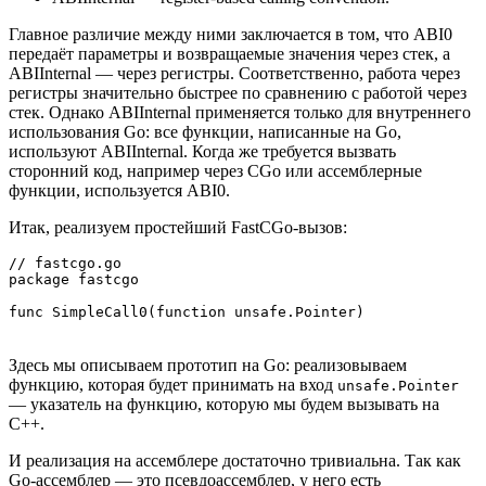
Главное различие между ними заключается в том, что ABI0
передаёт параметры и возвращаемые значения через стек, а
ABIInternal — через регистры. Соответственно, работа через
регистры значительно быстрее по сравнению с работой через
стек. Однако ABIInternal применяется только для внутреннего
использования Go: все функции, написанные на Go,
используют ABIInternal. Когда же требуется вызвать
сторонний код, например через CGo или ассемблерные
функции, используется ABI0.
Итак, реализуем простейший FastCGo-вызов:
// fastcgo.go

package fastcgo

func SimpleCall0(function unsafe.Pointer)
Здесь мы описываем прототип на Go: реализовываем
функцию, которая будет принимать на вход
unsafe.Pointer
— указатель на функцию, которую мы будем вызывать на
C++.
И реализация на ассемблере достаточно тривиальна. Так как
Go-ассемблер — это псевдоассемблер, у него есть