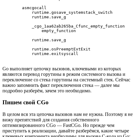
        asmcgocall

            runtime.gosave_systemstack_switch

            runtime.save_g

            _cgo_1aa62ab265ba_Cfunc_empty_function

                empty_function

            runtime.save_g

            runtime.osPreemptExtExit

            runtime.exitsyscall
Go выполняет цепочку вызовов, ключевыми из которых
являются перевод горутины в режим системного вызова и
переключение со стека горутины на системный стек. Сейчас
важно запомнить факт переключения стека — далее мы
подробно разберём, зачем это необходимо.
Пишем свой CGo
В целом вся эта цепочка вызовов нам не нужна. Поэтому я не
вижу препятствий для создания собственного
оптимизированного CGo — FastCGo. Но прежде чем
приступить к реализации, давайте разберёмся, какие четыре
ключевых компонента необходимы для вызова C-кода из Go: