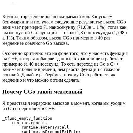
   ...
Компилятор сгенерировал ожидаемый код. Запускаем
бенчмаркинг и получаем следующие результаты: вызов CGo
занимает примерно 71 наносекунду (71,08н ± 1 %), тогда как
вызов пустой Go-функции — около 1,8 наносекунды (1,798н
± 1%). Таким образом, вызов CGo примерно в 40 раз
медленнее обычного Go-вызова.
Особенно критично это на фоне того, что у нас есть функция
на C++, которая добавляет данные в хранилище и работает
примерно за 40 наносекунд. То есть переход из Go в C++
занимает больше времени, чем работа функции с тяжёлой
логикой. Давайте разберёмся, почему CGo работает так
медленно и что можно с этим сделать.
Почему CGo такой медленный
Я представил иерархию вызовов в момент, когда мы уходим
из Go и переходим в C++:
_Cfunc_empty_function

    runtime.cgocall

        runtime.entersyscall

        runtime.osPreemptExtEnter
