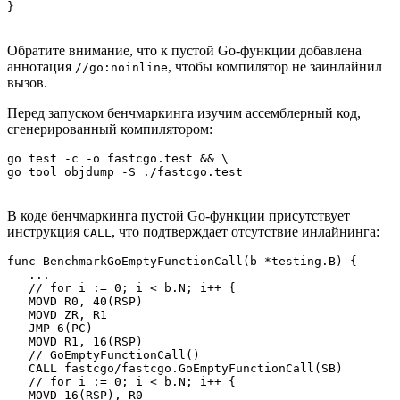
}
Обратите внимание, что к пустой Go-функции добавлена
аннотация
, чтобы компилятор не заинлайнил
//go:noinline
вызов.
Перед запуском бенчмаркинга изучим ассемблерный код,
сгенерированный компилятором:
go test -c -o fastcgo.test && \

go tool objdump -S ./fastcgo.test
В коде бенчмаркинга пустой Go-функции присутствует
инструкция
, что подтверждает отсутствие инлайнинга:
CALL
func BenchmarkGoEmptyFunctionCall(b *testing.B) {

   ...

   // for i := 0; i < b.N; i++ {

   MOVD R0, 40(RSP)

   MOVD ZR, R1

   JMP 6(PC)

   MOVD R1, 16(RSP)

   // GoEmptyFunctionCall()

   CALL fastcgo/fastcgo.GoEmptyFunctionCall(SB)

   // for i := 0; i < b.N; i++ {

   MOVD 16(RSP), R0
