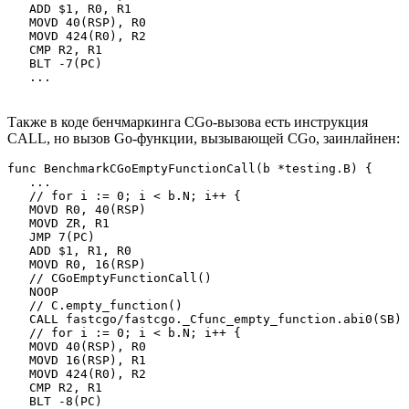
   ADD $1, R0, R1

   MOVD 40(RSP), R0

   MOVD 424(R0), R2

   CMP R2, R1

   BLT -7(PC)

   ...
Также в коде бенчмаркинга CGo-вызова есть инструкция
CALL, но вызов Go-функции, вызывающей CGo, заинлайнен:
func BenchmarkCGoEmptyFunctionCall(b *testing.B) {

   ...

   // for i := 0; i < b.N; i++ {

   MOVD R0, 40(RSP)

   MOVD ZR, R1

   JMP 7(PC)

   ADD $1, R1, R0

   MOVD R0, 16(RSP)

   // CGoEmptyFunctionCall()

   NOOP

   // C.empty_function()

   CALL fastcgo/fastcgo._Cfunc_empty_function.abi0(SB)

   // for i := 0; i < b.N; i++ {

   MOVD 40(RSP), R0

   MOVD 16(RSP), R1

   MOVD 424(R0), R2

   CMP R2, R1

   BLT -8(PC)
