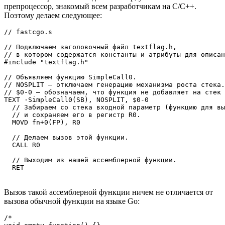
препроцессор, знакомый всем разработчикам на C/C++.
Поэтому делаем следующее:
// fastcgo.s

// Подключаем заголовочный файл textflag.h, 

// в котором содержатся константы и атрибуты для описан
#include "textflag.h" 

// Объявляем функцию SimpleCall0. 

// NOSPLIT — отключаем генерацию механизма роста стека.
// $0-0 — обозначаем, что функция не добавляет на стек 
TEXT ·SimpleCall0(SB), NOSPLIT, $0-0

  // Забираем со стека входной параметр (функцию для вы
  // и сохраняем его в регистр R0.

  MOVD fn+0(FP), R0

  // Делаем вызов этой функции.

  CALL R0

  // Выходим из нашей ассемблерной функции.

  RET
Вызов такой ассемблерной функции ничем не отличается от
вызова обычной функции на языке Go:
/*
