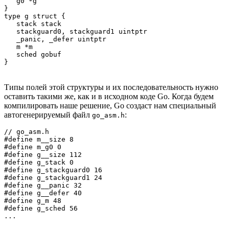
   g0 *g

}

type g struct {

   stack stack

   stackguard0, stackguard1 uintptr

   _panic, _defer uintptr

   m *m

   sched gobuf

}
Типы полей этой структуры и их последовательность нужно
оставить такими же, как и в исходном коде Go. Когда будем
компилировать наше решение, Go создаст нам специальный
автогенерируемый файл
:
go_asm.h
// go_asm.h

#define m__size 8

#define m_g0 0

#define g__size 112

#define g_stack 0

#define g_stackguard0 16

#define g_stackguard1 24

#define g__panic 32

#define g__defer 40

#define g_m 48

#define g_sched 56

...