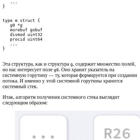
   ...

}
type m struct {

   g0 *g

   morebuf gobuf

   divmod uint32

   procid uint64

   ...

}
Эта структура, как и структура
, содержит множество полей,
g
но нас интересует поле
. Оно хранит указатель на
g0
системную горутину — ту, которая формируется при создании
потока. И именно у этой системной горутины хранится
системный стек.
Итак, алгоритм получения системного стека выглядит
следующим образом: