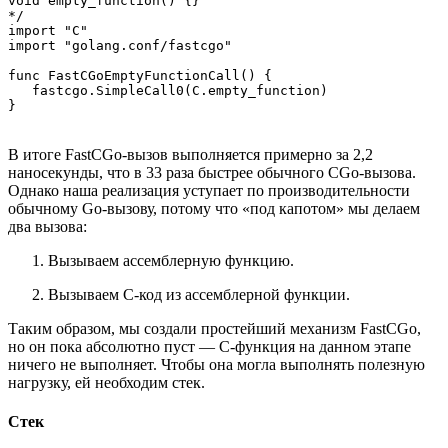
void empty_function() {}

*/

import "C"

import "golang.conf/fastcgo"

func FastCGoEmptyFunctionCall() {

   fastcgo.SimpleCall0(C.empty_function)

}
В итоге FastCGo-вызов выполняется примерно за 2,2
наносекунды, что в 33 раза быстрее обычного CGo-вызова.
Однако наша реализация уступает по производительности
обычному Go-вызову, потому что «под капотом» мы делаем
два вызова:
Вызываем ассемблерную функцию.
Вызываем C-код из ассемблерной функции.
Таким образом, мы создали простейший механизм FastCGo,
но он пока абсолютно пуст — C-функция на данном этапе
ничего не выполняет. Чтобы она могла выполнять полезную
нагрузку, ей необходим стек.
Стек