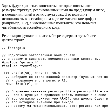
Здесь будут храниться константы, которые описывают
размеры структур, реализованных нами на предыдущем шаге,
и смещения полей в этих структурах. Это позволит
использовать в ассемблерном коде не магические цифры
(например, 112), а именованные константы, что повысит
читабельность ассемблерного кода.
Реализация функции на ассемблере содержит чуть более
десяти строк:
// fastcgo.s

// Подключаем заголовочный файл go.asm 

// и вводим в видимость компилятора наши константы.

#include "go_asm.h"

#include "textflag.h"

TEXT ·Call0(SB), NOSPLIT, $0-0

  // Забираем со стека входной параметр (функцию для вы
  // и сохраняем его в регистр R0.

  MOVD fn+0(FP), R0

  // Сохраняем значение регистра RSP в регистр R19 — ca
  // Если C-функция в процессе работы изменит значение 
  // то, согласно архитектуре ARM64, она должна будет в
  // его исходное значение при выходе. 

  // Поэтому мы можем использовать этот регистр как вре