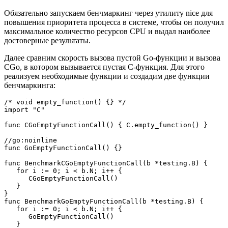
Обязательно запускаем бенчмаркинг через утилиту nice для
повышения приоритета процесса в системе, чтобы он получил
максимальное количество ресурсов CPU и выдал наиболее
достоверные результаты.
Далее сравним скорость вызова пустой Go-функции и вызова
CGo, в котором вызывается пустая C-функция. Для этого
реализуем необходимые функции и создадим две функции
бенчмаркинга:
/* void empty_function() {} */

import "C"

func CGoEmptyFunctionCall() { C.empty_function() }

//go:noinline

func GoEmptyFunctionCall() {}

func BenchmarkCGoEmptyFunctionCall(b *testing.B) {

   for i := 0; i < b.N; i++ {

      CGoEmptyFunctionCall()

   }

}

func BenchmarkGoEmptyFunctionCall(b *testing.B) {

   for i := 0; i < b.N; i++ {

      GoEmptyFunctionCall()

   }
