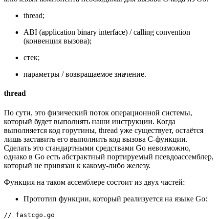
thread;
ABI (application binary interface) / calling convention
(конвенция вызова);
стек;
параметры / возвращаемое значение.
thread
По сути, это физический поток операционной системы,
который будет выполнять наши инструкции. Когда
выполняется код горутины, thread уже существует, остаётся
лишь заставить его выполнить код вызова C-функции.
Сделать это стандартными средствами Go невозможно,
однако в Go есть абстрактный портируемый псевдоассемблер,
который не привязан к какому-либо железу.
Функция на таком ассемблере состоит из двух частей:
Прототип функции, который реализуется на языке Go:
// fastcgo.go
