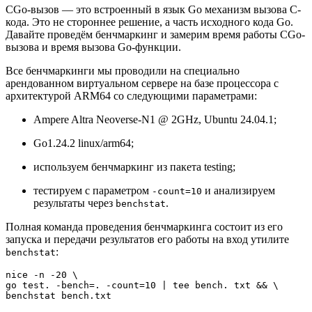
CGo-вызов — это встроенный в язык Go механизм вызова C-
кода. Это не стороннее решение, а часть исходного кода Go.
Давайте проведём бенчмаркинг и замерим время работы CGo-
вызова и время вызова Go-функции.
Все бенчмаркинги мы проводили на специально
арендованном виртуальном сервере на базе процессора с
архитектурой ARM64 со следующими параметрами:
Ampere Altra Neoverse-N1 @ 2GHz, Ubuntu 24.04.1;
Go1.24.2 linux/arm64;
используем бенчмаркинг из пакета testing;
тестируем с параметром
и анализируем
-count=10
результаты через
.
benchstat
Полная команда проведения бенчмаркинга состоит из его
запуска и передачи результатов его работы на вход утилите
:
benchstat
nice -n -20 \

go test. -bench=. -count=10 | tee bench. txt && \

benchstat bench.txt