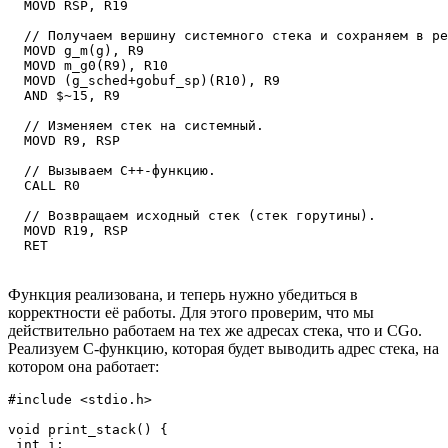
  MOVD RSP, R19

  // Получаем вершину системного стека и сохраняем в ре
  MOVD g_m(g), R9

  MOVD m_g0(R9), R10

  MOVD (g_sched+gobuf_sp)(R10), R9

  AND $~15, R9

  // Изменяем стек на системный.

  MOVD R9, RSP

  // Вызываем C++-функцию.

  CALL R0

  // Возвращаем исходный стек (стек горутины).

  MOVD R19, RSP

  RET
Функция реализована, и теперь нужно убедиться в
корректности её работы. Для этого проверим, что мы
действительно работаем на тех же адресах стека, что и CGo.
Реализуем C-функцию, которая будет выводить адрес стека, на
котором она работает:
#include <stdio.h>

void print_stack() {

 int i;
