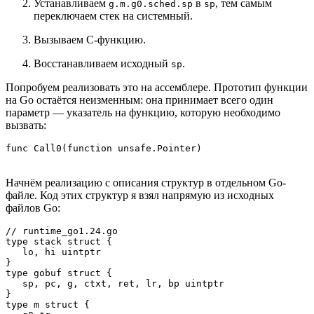
Устанавливаем
в
, тем самым
g.m.g0.sched.sp
sp
переключаем стек на системный.
Вызываем C-функцию.
Восстанавливаем исходный
.
sp
Попробуем реализовать это на ассемблере. Прототип функции
на Go остаётся неизменным: она принимает всего один
параметр — указатель на функцию, которую необходимо
вызвать:
func Call0(function unsafe.Pointer)
Начнём реализацию с описания структур в отдельном Go-
файле. Код этих структур я взял напрямую из исходных
файлов Go:
// runtime_go1.24.go

type stack struct {

   lo, hi uintptr

}

type gobuf struct {

   sp, pc, g, ctxt, ret, lr, bp uintptr

}

type m struct {
