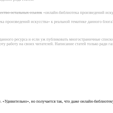
ество остальных ссылок
«онлайн-библиотека произведений искусс
а произведений искусства» к реальной тематике данного блога?
 данного ресурса и если уж публиковать многостраничные списк
ь эту работу на своих читателей. Написание статей только ради г
. «Удивительно», но получается так, что даже онлайн-библиотеку