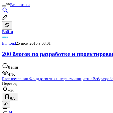
Все потоки
Войти
frii_fond
25 июн 2015 в 08:01
200 блогов по разработке и проектиров
8 мин
47K
Блог компании Фонд развития интернет-инициатив
Веб-разраб
Перевод
+20
670
34