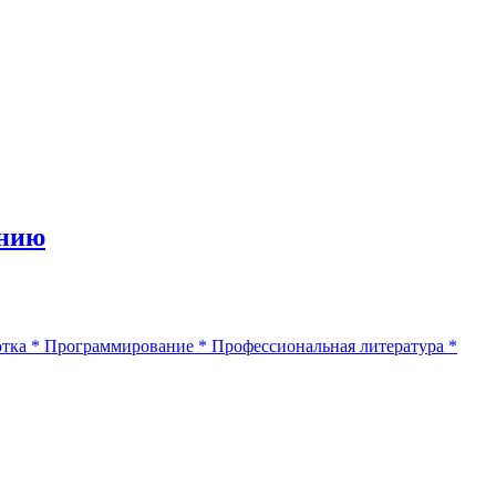
анию
отка
*
Программирование
*
Профессиональная литература
*