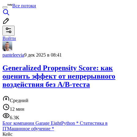
Все потоки
Войти
panteleevia
9 дек 2025 в 08:41
Generalized Propensity Score: как
оценить эффект от непрерывного
воздействия без A/B-теста
Средний
12 мин
6.3K
Блог компании Garage Eight
Python
*
Статистика в
IT
Машинное обучение
*
Кейс