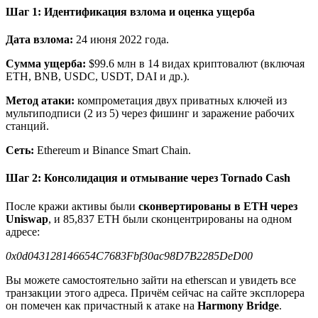
Шаг 1: Идентификация взлома и оценка ущерба
Дата взлома:
24 июня 2022 года.
Сумма ущерба:
$99.6 млн в 14 видах криптовалют (включая
ETH, BNB, USDC, USDT, DAI и др.).
Метод атаки:
компрометация двух приватных ключей из
мультиподписи (2 из 5) через фишинг и заражение рабочих
станций.
Сеть:
Ethereum и Binance Smart Chain.
Шаг 2: Консолидация и отмывание через Tornado Cash
После кражи активы были
сконвертированы в ETH через
Uniswap
, и 85,837 ETH были сконцентрированы на одном
адресе:
0x0d043128146654C7683Fbf30ac98D7B2285DeD00
Вы можете самостоятельно зайти на etherscan и увидеть все
транзакции этого адреса. Причём сейчас на сайте эксплорера
он помечен как причастный к атаке на
Harmony Bridge
.