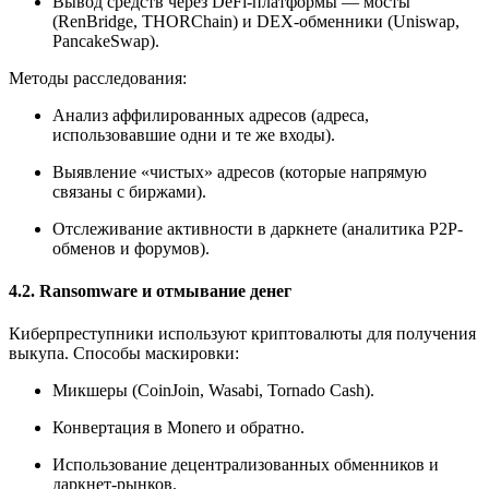
Вывод средств через DeFi-платформы — мосты
(RenBridge, THORChain) и DEX-обменники (Uniswap,
PancakeSwap).
Методы расследования:
Анализ аффилированных адресов (адреса,
использовавшие одни и те же входы).
Выявление «чистых» адресов (которые напрямую
связаны с биржами).
Отслеживание активности в даркнете (аналитика P2P-
обменов и форумов).
4.2. Ransomware и отмывание денег
Киберпреступники используют криптовалюты для получения
выкупа. Способы маскировки:
Микшеры (CoinJoin, Wasabi, Tornado Cash).
Конвертация в Monero и обратно.
Использование децентрализованных обменников и
даркнет-рынков.