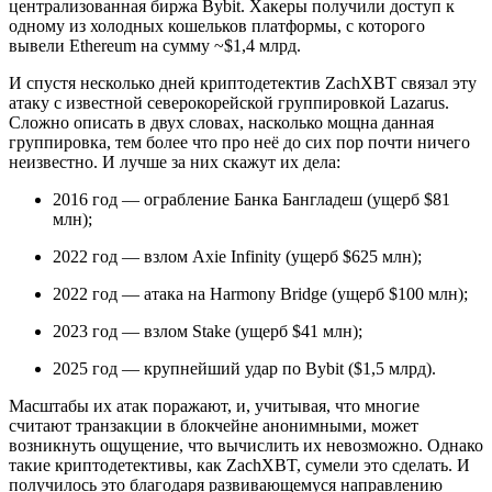
централизованная биржа Bybit. Хакеры получили доступ к
одному из холодных кошельков платформы, с которого
вывели Ethereum на сумму ~$1,4 млрд.
И спустя несколько дней криптодетектив ZachXBT связал эту
атаку с известной северокорейской группировкой Lazarus.
Сложно описать в двух словах, насколько мощна данная
группировка, тем более что про неё до сих пор почти ничего
неизвестно. И лучше за них скажут их дела:
2016 год — ограбление Банка Бангладеш (ущерб $81
млн);
2022 год — взлом Axie Infinity (ущерб $625 млн);
2022 год — атака на Harmony Bridge (ущерб $100 млн);
2023 год — взлом Stake (ущерб $41 млн);
2025 год — крупнейший удар по Bybit ($1,5 млрд).
Масштабы их атак поражают, и, учитывая, что многие
считают транзакции в блокчейне анонимными, может
возникнуть ощущение, что вычислить их невозможно. Однако
такие криптодетективы, как ZachXBT, сумели это сделать. И
получилось это благодаря развивающемуся направлению