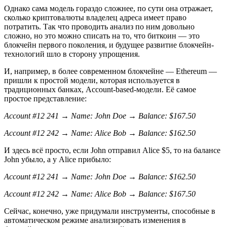
Однако сама модель гораздо сложнее, по сути она отражает,
сколько криптовалюты владелец адреса имеет право
потратить. Так что проводить анализ по ним довольно
сложно, но это можно списать на то, что биткоин — это
блокчейн первого поколения, и будущее развитие блокчейн-
технологий шло в сторону упрощения.
И, например, в более современном блокчейне — Ethereum —
пришли к простой модели, которая используется в
традиционных банках, Account-based-модели. Её самое
простое представление:
Account #12 241 → Name: John Doe → Balance: $167.50
Account #12 242 → Name: Alice Bob → Balance: $162.50
И здесь всё просто, если John отправил Alice $5, то на балансе
John убыло, а у Alice прибыло:
Account #12 241 → Name: John Doe → Balance: $162.50
Account #12 242 → Name: Alice Bob → Balance: $167.50
Сейчас, конечно, уже придумали инструменты, способные в
автоматическом режиме анализировать изменения в