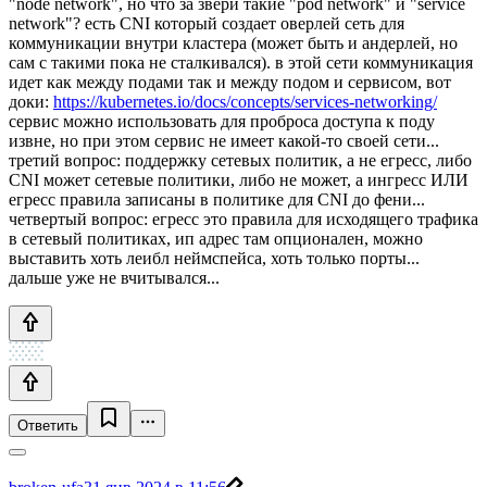
"node network", но что за звери такие "pod network" и "service
network"? есть CNI который создает оверлей сеть для
коммуникации внутри кластера (может быть и андерлей, но
сам с такими пока не сталкивался). в этой сети коммуникация
идет как между подами так и между подом и сервисом, вот
доки:
https://kubernetes.io/docs/concepts/services-networking/
сервис можно использовать для проброса доступа к поду
извне, но при этом сервис не имеет какой-то своей сети...
третий вопрос: поддержку сетевых политик, а не егресс, либо
CNI может сетевые политики, либо не может, а ингресс ИЛИ
егресс правила записаны в политике для CNI до фени...
четвертый вопрос: егресс это правила для исходящего трафика
в сетевый политиках, ип адрес там опционален, можно
выставить хоть леибл неймспейса, хоть только порты...
дальше уже не вчитывался...
Ответить