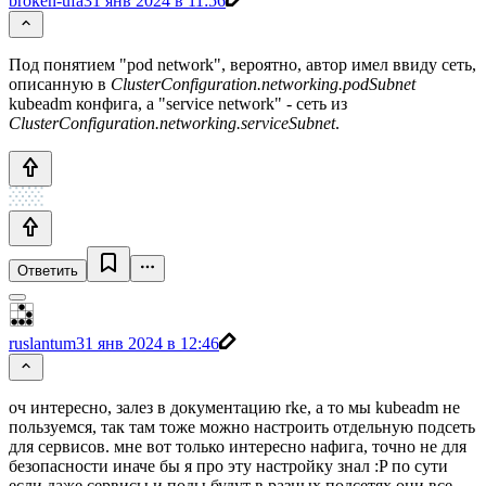
broken-ufa
31 янв 2024 в 11:56
Под понятием "pod network", вероятно, автор имел ввиду сеть,
описанную в
ClusterConfiguration.networking.podSubnet
kubeadm конфига, а "service network" - сеть из
ClusterConfiguration.networking.serviceSubnet
.
Ответить
ruslantum
31 янв 2024 в 12:46
оч интересно, залез в документацию rke, а то мы kubeadm не
пользуемся, так там тоже можно настроить отдельную подсеть
для сервисов. мне вот только интересно нафига, точно не для
безопасности иначе бы я про эту настройку знал :P по сути
если даже сервисы и поды будут в разных подсетях они все