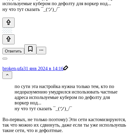
используемые кубером по дефолту для воркер нод...
ну что тут сказать ¯_(ツ)_/¯
Ответить
broken-ufa
31 янв 2024 в 14:16
по сути эта настройка нужна только тем, кто по
недоразумению умудрился использовать частные
адреса используемые кубером по дефолту для
воркер нод...
ну что тут сказать ¯_(ツ)_/¯
Во-первых, не только поэтому) Эти сети кастомизируются,
так что можно их сдвинуть, даже если ты уже используешь
такие сети, что и дефолтные.