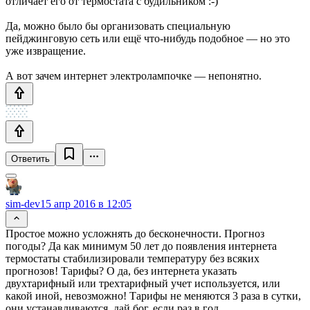
отличает его от термостата с будильником :-)
Да, можно было бы организовать специальную
пейджинговую сеть или ещё что-нибудь подобное — но это
уже извращение.
А вот зачем интернет электролампочке — непонятно.
Ответить
sim-dev
15 апр 2016 в 12:05
Простое можно усложнять до бесконечности. Прогноз
погоды? Да как минимум 50 лет до появления интернета
термостаты стабилизировали температуру без всяких
прогнозов! Тарифы? О да, без интернета указать
двухтарифный или трехтарифный учет используется, или
какой иной, невозможно! Тарифы не меняются 3 раза в сутки,
они устанавливаются, дай бог, если раз в год…