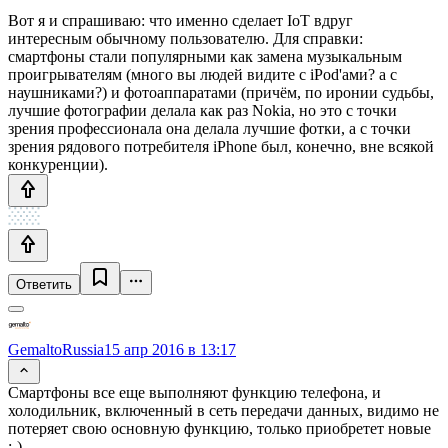
Вот я и спрашиваю: что именно сделает IoT вдруг
интересным обычному пользователю. Для справки:
смартфоны стали популярными как замена музыкальным
проигрывателям (много вы людей видите с iPod'ами? а с
наушниками?) и фотоаппаратами (причём, по иронии судьбы,
лучшие фотографии делала как раз Nokia, но это с точки
зрения профессионала она делала лучшие фотки, а с точки
зрения рядового потребителя iPhone был, конечно, вне всякой
конкуренции).
Ответить
GemaltoRussia
15 апр 2016 в 13:17
Смартфоны все еще выполняют функцию телефона, и
холодильник, включенный в сеть передачи данных, видимо не
потеряет свою основную функцию, только приобретет новые
:-)