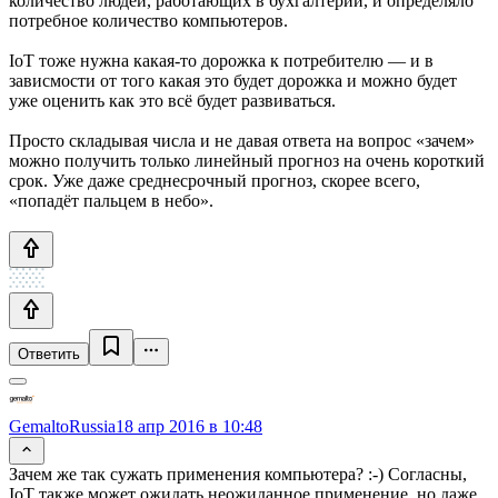
количество людей, работающих в бухгалтерии, и определяло
потребное количество компьютеров.
IoT тоже нужна какая-то дорожка к потребителю — и в
зависмости от того какая это будет дорожка и можно будет
уже оценить как это всё будет развиваться.
Просто складывая числа и не давая ответа на вопрос «зачем»
можно получить только линейный прогноз на очень короткий
срок. Уже даже среднесрочный прогноз, скорее всего,
«попадёт пальцем в небо».
Ответить
GemaltoRussia
18 апр 2016 в 10:48
Зачем же так сужать применения компьютера? :-) Согласны,
IoT также может ожидать неожиданное применение, но даже