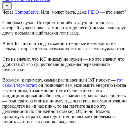
Через
CompuServe
. Или, может быть, даже
FIDO
— кто знает?
С любом случае: Интернет пришёл и улучшил процесс,
который существовал за много лет до него (письма люди друг
другу посылали ещё тысячи лет назад).
А вот IoT пытаются дать какие-то «новые возможности»
вещам, которые в этих возможностях не факт что нуждаются.
Это не значит, что IoT никому не нужен — но это значит, что
удобства от его существования должны перевешивать
недостатки.
Возьмём, к примеру, самый распиаренный IoT проект —
тот
самый термостат
: он позволяет вам экономить энергию (когда
вас нет дома, то можно не тратить энергию на его
кондиционирование/обогрев, а к моменту, когда вы вернётесь
— температора опять в норме) и деньги (так как манипуляции
проводятся не «в час пик», то вы платите за всю эту
деятельность по сниженной ставке). Отлично. Можно
прикинуть затраты, выгоду, потенциальные проблемы и
понять — стоит ли овчинка выделки.