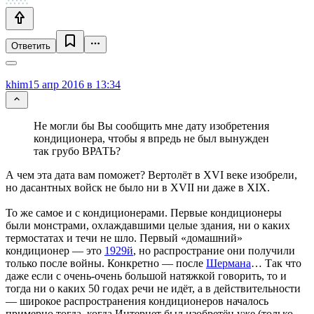
Ответить
khim
15 апр 2016 в 13:34
Не могли бы Вы сообщить мне дату изобретения
кондиционера, чтобы я впредь не был вынужден
так грубо ВРАТЬ?
А чем эта дата вам поможет? Вертолёт в XVI веке изобрели,
но дасантных войск не было ни в XVII ни даже в XIX.
То же самое и с кондиционерами. Первые кондиционеры
были монстрами, охлаждавшими целые здания, ни о каких
термостатах и течи не шло. Первый «домашний»
кондиционер — это
1929й
, но распространие они получили
только после войны. Конкретно — после
Шермана
… Так что
даже если с очень-очень большой натяжкой говорить, то и
тогда ни о каких 50 годах речи не идёт, а в действительности
— широкое распространения кондиционеров началось
примерно тогда, когда Интернет был изобретён уже (только-