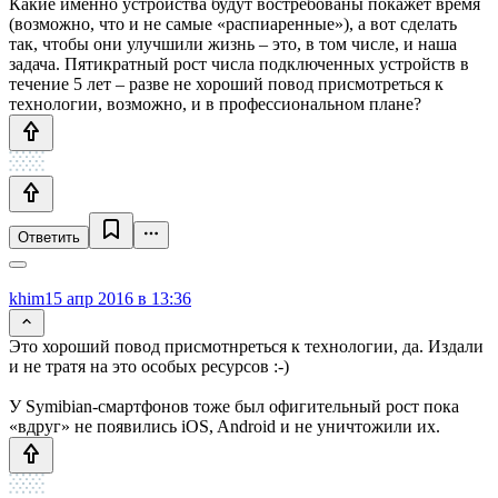
Какие именно устройства будут востребованы покажет время
(возможно, что и не самые «распиаренные»), а вот сделать
так, чтобы они улучшили жизнь – это, в том числе, и наша
задача. Пятикратный рост числа подключенных устройств в
течение 5 лет – разве не хороший повод присмотреться к
технологии, возможно, и в профессиональном плане?
Ответить
khim
15 апр 2016 в 13:36
Это хороший повод присмотнреться к технологии, да. Издали
и не тратя на это особых ресурсов :-)
У Symibian-смартфонов тоже был офигительный рост пока
«вдруг» не появились iOS, Android и не уничтожили их.