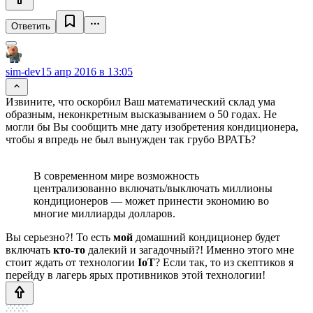
Ответить
sim-dev
15 апр 2016 в 13:05
Извините, что оскорбил Ваш математический склад ума
образным, неконкретным высказыванием о 50 годах. Не
могли бы Вы сообщить мне дату изобретения кондиционера,
чтобы я впредь не был вынужден так грубо ВРАТЬ?
В современном мире возможность
централизованно включать/выключать миллионы
кондиционеров — может принести экономию во
многие миллиарды долларов.
Вы серьезно?! То есть
мой
домашний кондиционер будет
включать
кто-то
далекий и загадочный?! Именно этого мне
стоит ждать от технологии
IoT
? Если так, то из скептиков я
перейду в лагерь ярых противников этой технологии!