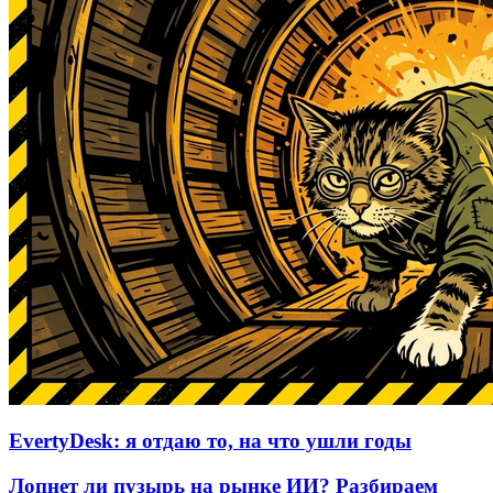
EvertyDesk: я отдаю то, на что ушли годы
Лопнет ли пузырь на рынке ИИ? Разбираем