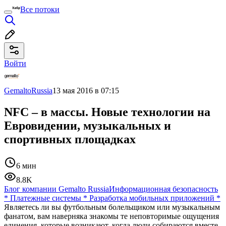
Все потоки
Войти
GemaltoRussia
13 мая 2016 в 07:15
NFC – в массы. Новые технологии на
Евровидении, музыкальных и
спортивных площадках
6 мин
8.8K
Блог компании Gemalto Russia
Информационная безопасность
*
Платежные системы
*
Разработка мобильных приложений
*
Являетесь ли вы футбольным болельщиком или музыкальным
фанатом, вам наверняка знакомы те неповторимые ощущения
единения, которые возникают, когда люди собираются вместе,