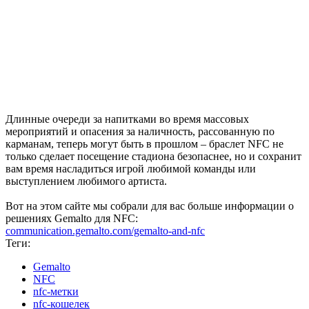
Длинные очереди за напитками во время массовых
мероприятий и опасения за наличность, рассованную по
карманам, теперь могут быть в прошлом – браслет NFC не
только сделает посещение стадиона безопаснее, но и сохранит
вам время насладиться игрой любимой команды или
выступлением любимого артиста.
Вот на этом сайте мы собрали для вас больше информации о
решениях Gemalto для NFC:
communication.gemalto.com/gemalto-and-nfc
Теги:
Gemalto
NFC
nfc-метки
nfc-кошелек