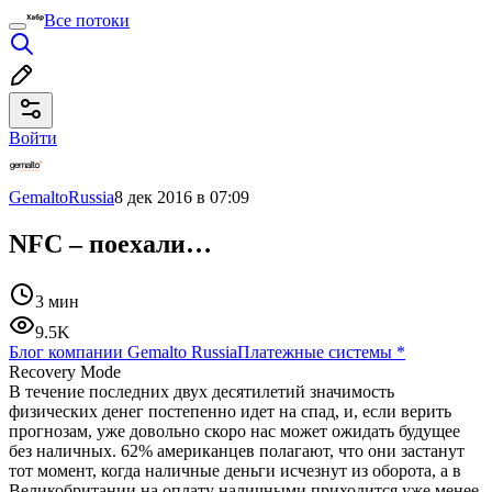
Все потоки
Войти
GemaltoRussia
8 дек 2016 в 07:09
NFC – поехали…
3 мин
9.5K
Блог компании Gemalto Russia
Платежные системы
*
Recovery Mode
В течение последних двух десятилетий значимость
физических денег постепенно идет на спад, и, если верить
прогнозам, уже довольно скоро нас может ожидать будущее
без наличных. 62% американцев полагают, что они застанут
тот момент, когда наличные деньги исчезнут из оборота, а в
Великобритании на оплату наличными приходится уже менее