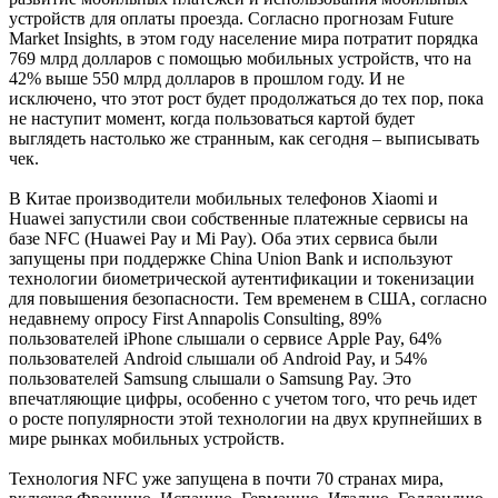
устройств для оплаты проезда. Согласно прогнозам Future
Market Insights, в этом году население мира потратит порядка
769 млрд долларов с помощью мобильных устройств, что на
42% выше 550 млрд долларов в прошлом году. И не
исключено, что этот рост будет продолжаться до тех пор, пока
не наступит момент, когда пользоваться картой будет
выглядеть настолько же странным, как сегодня – выписывать
чек.
В Китае производители мобильных телефонов Xiaomi и
Huawei запустили свои собственные платежные сервисы на
базе NFC (Huawei Pay и Mi Pay). Оба этих сервиса были
запущены при поддержке China Union Bank и используют
технологии биометрической аутентификации и токенизации
для повышения безопасности. Тем временем в США, согласно
недавнему опросу First Annapolis Consulting, 89%
пользователей iPhone слышали о сервисе Apple Pay, 64%
пользователей Android слышали об Android Pay, и 54%
пользователей Samsung слышали о Samsung Pay. Это
впечатляющие цифры, особенно с учетом того, что речь идет
о росте популярности этой технологии на двух крупнейших в
мире рынках мобильных устройств.
Технология NFC уже запущена в почти 70 странах мира,