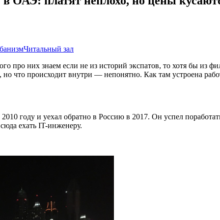
в ОАЭ: платят неплохо, но цены кусаютс
банизм
Читальный зал
о про них знаем если не из историй экспатов, то хотя бы из фи
ов, но что происходит внутри — непонятно. Как там устроена раб
010 году и уехал обратно в Россию в 2017. Он успел поработать
 сюда ехать IT-инженеру.