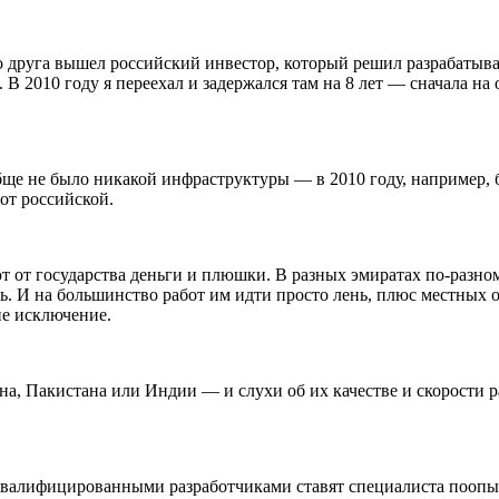
о друга вышел российский инвестор, который решил разрабатыва
 В 2010 году я переехал и задержался там на 8 лет — сначала на
бще не было никакой инфраструктуры — в 2010 году, например, б
от российской.
т от государства деньги и плюшки. В разных эмиратах по-разно
ать. И на большинство работ им идти просто лень, плюс местных
не исключение.
на, Пакистана или Индии — и слухи об их качестве и скорости 
квалифицированными разработчиками ставят специалиста поопытн