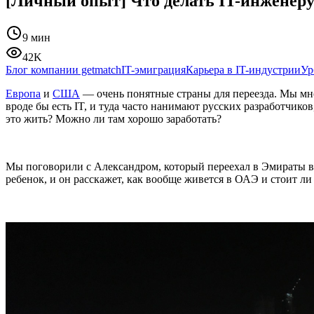
[Личный опыт] Что делать IT-инженеру 
9 мин
42K
Блог компании getmatch
IT-эмиграция
Карьера в IT-индустрии
Ур
Европа
и
США
— очень понятные страны для переезда. Мы мног
вроде бы есть IT, и туда часто нанимают русских разработчик
это жить? Можно ли там хорошо заработать?
Мы поговорили с Александром, который переехал в Эмираты в 2
ребенок, и он расскажет, как вообще живется в ОАЭ и стоит ли