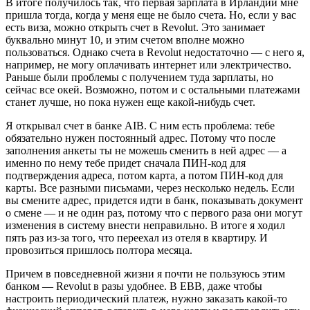
В итоге получилось так, что первая зарплата в Ирландии мне
пришла тогда, когда у меня еще не было счета. Но, если у вас
есть виза, можно открыть счет в Revolut. Это занимает
буквально минут 10, и этим счетом вполне можно
пользоваться. Однако счета в Revolut недостаточно — с него я,
например, не могу оплачивать интернет или электричество.
Раньше были проблемы с получением туда зарплаты, но
сейчас все окей. Возможно, потом и с остальными платежами
станет лучше, но пока нужен еще какой-нибудь счет.
Я открывал счет в банке AIB. С ним есть проблема: тебе
обязательно нужен постоянный адрес. Потому что после
заполнения анкеты ты не можешь сменить в ней адрес — а
именно по нему тебе придет сначала ПИН-код для
подтверждения адреса, потом карта, а потом ПИН-код для
карты. Все разными письмами, через несколько недель. Если
вы смените адрес, придется идти в банк, показывать документ
о смене — и не один раз, потому что с первого раза они могут
изменения в систему внести неправильно. В итоге я ходил
пять раз из-за того, что переехал из отеля в квартиру. И
провозиться пришлось полтора месяца.
Причем в повседневной жизни я почти не пользуюсь этим
банком — Revolut в разы удобнее. В EBB, даже чтобы
настроить периодический платеж, нужно заказать какой-то