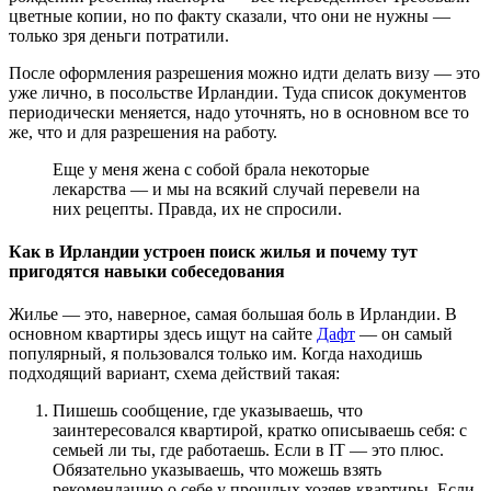
цветные копии, но по факту сказали, что они не нужны —
только зря деньги потратили.
После оформления разрешения можно идти делать визу — это
уже лично, в посольстве Ирландии. Туда список документов
периодически меняется, надо уточнять, но в основном все то
же, что и для разрешения на работу.
Еще у меня жена с собой брала некоторые
лекарства — и мы на всякий случай перевели на
них рецепты. Правда, их не спросили.
Как в Ирландии устроен поиск жилья и почему тут
пригодятся навыки собеседования
Жилье — это, наверное, самая большая боль в Ирландии. В
основном квартиры здесь ищут на сайте
Дафт
— он самый
популярный, я пользовался только им. Когда находишь
подходящий вариант, схема действий такая:
Пишешь сообщение, где указываешь, что
заинтересовался квартирой, кратко описываешь себя: с
семьей ли ты, где работаешь. Если в IT — это плюс.
Обязательно указываешь, что можешь взять
рекомендацию о себе у прошлых хозяев квартиры. Если