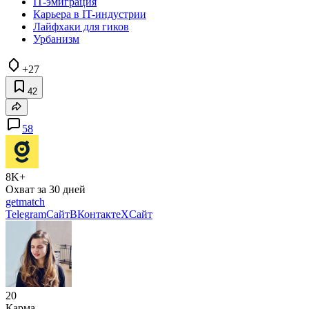
IT-эмиграция
Карьера в IT-индустрии
Лайфхаки для гиков
Урбанизм
+27
42
58
8K+
Охват за 30 дней
getmatch
Telegram
Сайт
ВКонтакте
X
Сайт
20
Карма