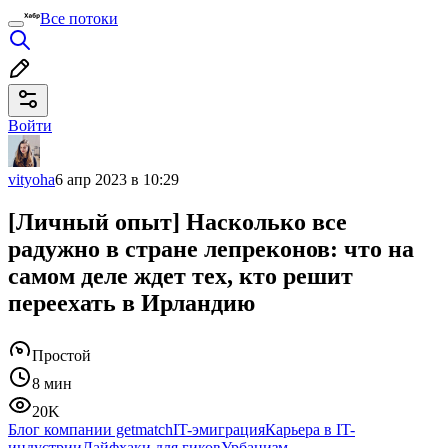
Все потоки
Войти
vityoha
6 апр 2023 в 10:29
[Личный опыт] Насколько все
радужно в стране лепреконов: что на
самом деле ждет тех, кто решит
переехать в Ирландию
Простой
8 мин
20K
Блог компании getmatch
IT-эмиграция
Карьера в IT-
индустрии
Лайфхаки для гиков
Урбанизм