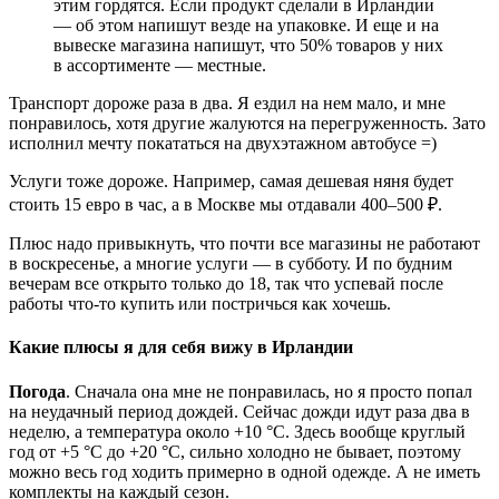
этим гордятся. Если продукт сделали в Ирландии
— об этом напишут везде на упаковке. И еще и на
вывеске магазина напишут, что 50% товаров у них
в ассортименте — местные.
Транспорт дороже раза в два. Я ездил на нем мало, и мне
понравилось, хотя другие жалуются на перегруженность. Зато
исполнил мечту покататься на двухэтажном автобусе =)
Услуги тоже дороже. Например, самая дешевая няня будет
стоить 15 евро в час, а в Москве мы отдавали 400–500 ₽.
Плюс надо привыкнуть, что почти все магазины не работают
в воскресенье, а многие услуги — в субботу. И по будним
вечерам все открыто только до 18, так что успевай после
работы что-то купить или постричься как хочешь.
Какие плюсы я для себя вижу в Ирландии
Погода
. Сначала она мне не понравилась, но я просто попал
на неудачный период дождей. Сейчас дожди идут раза два в
неделю, а температура около +10 °С. Здесь вообще круглый
год от +5 °С до +20 °С, сильно холодно не бывает, поэтому
можно весь год ходить примерно в одной одежде. А не иметь
комплекты на каждый сезон.