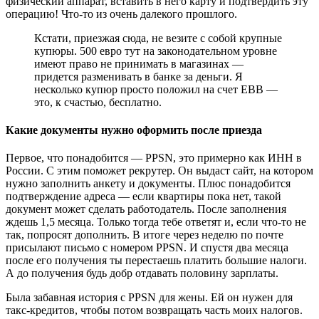
физический аппарат, вставить в него карту и подтвердить эту
операцию! Что-то из очень далекого прошлого.
Кстати, приезжая сюда, не везите с собой крупные
купюры. 500 евро тут на законодательном уровне
имеют право не принимать в магазинах —
придется разменивать в банке за деньги. Я
несколько купюр просто положил на счет EBB —
это, к счастью, бесплатно.
Какие документы нужно оформить после приезда
Первое, что понадобится — PPSN, это примерно как ИНН в
России. С этим поможет рекрутер. Он выдаст сайт, на котором
нужно заполнить анкету и документы. Плюс понадобится
подтверждение адреса — если квартиры пока нет, такой
документ может сделать работодатель. После заполнения
ждешь 1,5 месяца. Только тогда тебе ответят и, если что-то не
так, попросят дополнить. В итоге через неделю по почте
присылают письмо с номером PPSN. И спустя два месяца
после его получения ты перестаешь платить большие налоги.
А до получения будь добр отдавать половину зарплаты.
Была забавная история с PPSN для жены. Ей он нужен для
такс-кредитов, чтобы потом возвращать часть моих налогов.