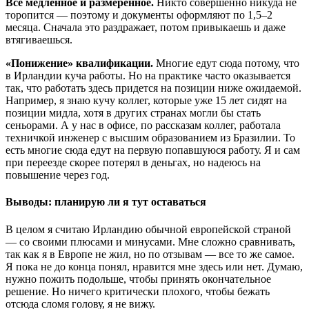
Все медленное и размеренное.
Никто совершенно никуда не
торопится — поэтому и документы оформляют по 1,5–2
месяца. Сначала это раздражает, потом привыкаешь и даже
втягиваешься.
«Понижение» квалификации.
Многие едут сюда потому, что
в Ирландии куча работы. Но на практике часто оказывается
так, что работать здесь придется на позиции ниже ожидаемой.
Например, я знаю кучу коллег, которые уже 15 лет сидят на
позиции мидла, хотя в других странах могли бы стать
сеньорами. А у нас в офисе, по рассказам коллег, работала
техничкой инженер с высшим образованием из Бразилии. То
есть многие сюда едут на первую попавшуюся работу. Я и сам
при переезде скорее потерял в деньгах, но надеюсь на
повышение через год.
Выводы: планирую ли я тут оставаться
В целом я считаю Ирландию обычной европейской страной
— со своими плюсами и минусами. Мне сложно сравнивать,
так как я в Европе не жил, но по отзывам — все то же самое.
Я пока не до конца понял, нравится мне здесь или нет. Думаю,
нужно пожить подольше, чтобы принять окончательное
решение. Но ничего критически плохого, чтобы бежать
отсюда сломя голову, я не вижу.