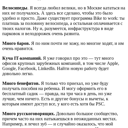
Велосипеды
. Я всегда любил велики, но в Москве кататься на
них не получалось. А здесь все сделано, чтобы это было
удобно и просто. Даже существует программа Bike to work: ты
платишь за половину велосипеда, а остальная оплачивается с
твоих налогов. Ну и, разумеется, инфраструктура в виде
парковок и велодорожек очень развита.
Много баров.
Я по ним почти не хожу, но многие ходят, и им
очень нравится.
Куча IT-компаний.
Я уже говорил про это — тут много
офисов крупных зарубежных компаний, в том числе Apple,
Google, Facebook, LinkedIn. Найти новую работу будет
довольно легко.
Много бенефитов.
Я только что приехал, но уже буду
получать пособия на ребенка. И могу оформить его в
бесплатный садик — правда, на три часа в день, но уже
лучше, чем ничего. Есть и другие бонусы и вычеты, к
которым имеют доступ все, у кого есть хотя бы PSC.
Много русскоговорящих.
Довольно большое сообщество,
причем часто на них натыкаешься в неожиданных местах.
Например, я лечил зуб — и случайно оказалось, что мой