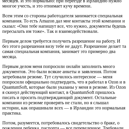
месяцев. И это нормально: при переезде в Ирландию нужно
многое учесть, и это отнимает кучу времени.
Всем этим со стороны работодателя занимается специальная
компания. То есть Amazon дал мне контакты этой компании и
сказал: «Они тебе напишут все, что нужно, документы будешь
пересылать им тоже». Так и взаимодействовали.
Первым делом требуется получить разрешение на работу. И
без этого разрешения визу тебе не дадут. Разрешение делает та
самая специальная компания, занимает это примерно два
месяца.
Первым делом меня попросили онлайн заполнить много
документов. Это были всякие анкеты и заявления. Потом
затребовали резюме. Тут случилось интересное — меня
попросили официально подтвердить, что я работал в Ozon и в
QuantumSoft, которые были указаны у меня в резюме. Из Ozon
я скинул действующий контакт, в QuantumSoft пришлось
писать и просить подтверждающий документ. Остальные
компании из резюме проверять не стали, но я слышал
истории, как опрашивали всех — в Ирландии это нормальная
практика.
Потом, разумеется, потребовалось свидетельство о браке, о
рождении ребенка, паспорта — все переведенное. Требовали