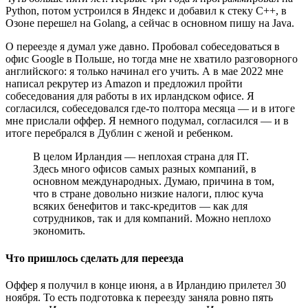
Python, потом устроился в Яндекс и добавил к стеку С++, в
Озоне перешел на Golang, а сейчас в основном пишу на Java.
О переезде я думал уже давно. Пробовал собеседоваться в
офис Google в Польше, но тогда мне не хватило разговорного
английского: я только начинал его учить. А в мае 2022 мне
написал рекрутер из Amazon и предложил пройти
собеседования для работы в их ирландском офисе. Я
согласился, собеседовался где-то полтора месяца — и в итоге
мне прислали оффер. Я немного подумал, согласился — и в
итоге перебрался в Дублин с женой и ребенком.
В целом Ирландия — неплохая страна для IT.
Здесь много офисов самых разных компаний, в
основном международных. Думаю, причина в том,
что в стране довольно низкие налоги, плюс куча
всяких бенефитов и такс-кредитов — как для
сотрудников, так и для компаний. Можно неплохо
экономить.
Что пришлось сделать для переезда
Оффер я получил в конце июня, а в Ирландию прилетел 30
ноября. То есть подготовка к переезду заняла ровно пять