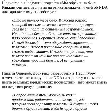
Lingvotronic и ведущий подкаста «Мы обречены» Фил
Ранжин считает: зарплаты на рынке занижены и миф об NDA
для зарплат этому способствует.
«Это не только твоё дело. Каждый разраб,
который позволяет мегагоскорпорации прогнуть
себя по зп, портит остальным разрабам рынок.
Не надо так делать. С заниженными зарплатами
надо бороться. Бороться можно кучей способов.
Самый базовый — это обсуждать зарплаты с
коллегами. Везде и постоянно говорить о том,
сколько тебе платят. И когда ты узнаешь, что
коллеге платят меньше при равном скилле —
убеждать просить больше. И вступаться
самому».
Никита Однороб, фронтенд-разработчик в TradingView
отмечает, что хотя нарушение NDA на зарплату и не может
иметь реальных юридических последствий, зато может иметь
последствия репутационные:
«Вопрос лишь в том, можно ли будет
продолжить работать на том месте, где
раскрыл свою зарплату коллегам. И будут ли тебя
брать в другие места. Ведь hr друг с другом