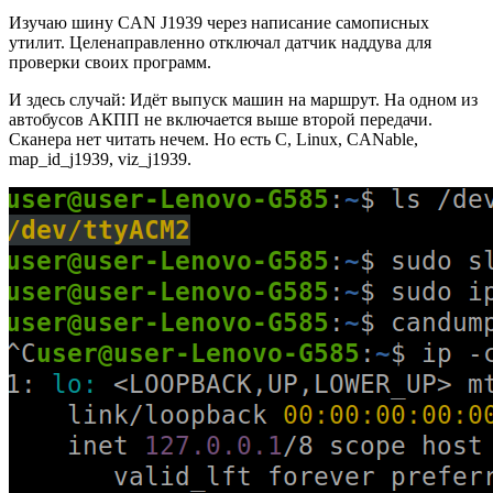
Изучаю шину CAN J1939 через написание самописных
утилит. Целенаправленно отключал датчик наддува для
проверки своих программ.
И здесь случай: Идёт выпуск машин на маршрут. На одном из
автобусов АКПП не включается выше второй передачи.
Сканера нет читать нечем. Но есть C, Linux, CANable,
map_id_j1939, viz_j1939.