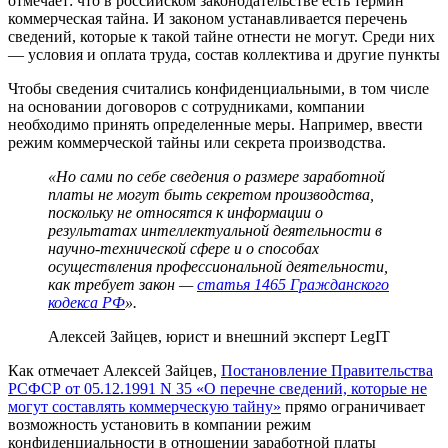
отмечает: что в российском законодательстве есть термин
коммерческая тайна. И законом устанавливается перечень
сведений, которые к такой тайне отнести не могут. Среди них
— условия и оплата труда, состав коллектива и другие пункты
Чтобы сведения считались конфиденциальными, в том числе
на основании договоров с сотрудниками, компании
необходимо принять определенные меры. Например, ввести
режим коммерческой тайны или секрета производства.
«Но сами по себе сведения о размере заработной
платы не могут быть секретом производства,
поскольку не относятся к информации о
результатах интеллектуальной деятельности в
научно-технической сфере и о способах
осуществления профессиональной деятельности,
как требует закон —
статья 1465 Гражданского
кодекса РФ
».
Алексей Зайцев, юрист и внешний эксперт LegIT
Как отмечает Алексей Зайцев,
Постановление Правительства
РСФСР от 05.12.1991 N 35 «О перечне сведений, которые не
могут составлять коммерческую тайну»
прямо ограничивает
возможность установить в компании режим
конфиденциальности в отношении заработной платы