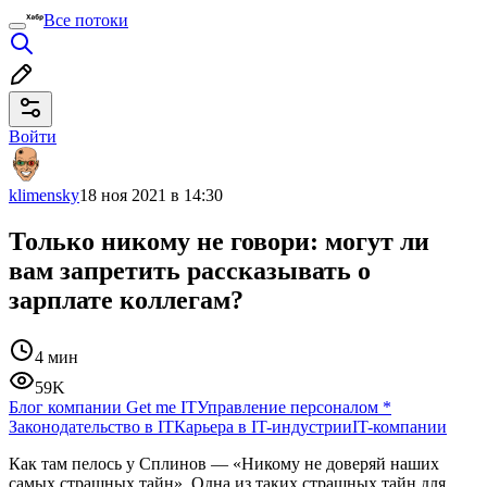
Все потоки
Войти
klimensky
18 ноя 2021 в 14:30
Только никому не говори: могут ли
вам запретить рассказывать о
зарплате коллегам?
4 мин
59K
Блог компании Get me IT
Управление персоналом
*
Законодательство в IT
Карьера в IT-индустрии
IT-компании
Как там пелось у Сплинов — «Никому не доверяй наших
самых страшных тайн». Одна из таких страшных тайн для