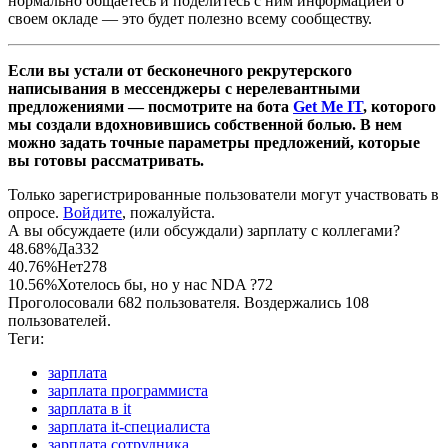
нормально общаетесь и поделитесь с ним информацией о
своем окладе — это будет полезно всему сообществу.
Если вы устали от бесконечного рекрутерского
написывания в мессенджеры с нерелевантными
предложениями — посмотрите на бота
Get Me IT
, которого
мы создали вдохновившись собственной болью. В нем
можно задать точные параметры предложений, которые
вы готовы рассматривать.
Только зарегистрированные пользователи могут участвовать в
опросе.
Войдите
, пожалуйста.
А вы обсуждаете (или обсуждали) зарплату с коллегами?
48.68%
Да
332
40.76%
Нет
278
10.56%
Хотелось бы, но у нас NDA ?
72
Проголосовали 682 пользователя. Воздержались 108
пользователей.
Теги:
зарплата
зарплата программиста
зарплата в it
зарплата it-специалиста
зарплата сотрудника