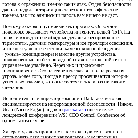
готова к отражению именно таких атак. Отдел безопасности
давно внедрил авторизацию через криптографические
токены, так что админский пароль вам ничего не даст.
Поэтому хакеры ищут новые векторы атак. Огромное
подспорье оказывают устройства интернета вещей (IoT). На
первый взгляд это безобидные девайсы: беспроводные
термостаты, датчики температуры и контроллеры освещения,
интеллектуальные счётчики, камеры видеонаблюдения,
«умные» кондиционеры и многие другие устройства,
подключенные по беспроводной связи к локальной сети и
управляемые удалённо. Через них и происходит
проникновение. Это не теоретическая, а вполне реальная
угроза. Более того, иногда в прессу просачиваются истории
успешных взломов, которые состоялись как раз по такому
сценарию.
Исполнительный директор компании Darktrace, которая
специализируется на информационной безопасности, Николь
Иган (Nicole Eagan) недавно
рассказала
посетителям
лондонской конференции WSJ CEO Council Conference об
одном таком случае.
Хакерам удалось проникнуть в локальную сеть казино и
скопировать базу данных хайроллеров (VIP-игроки на