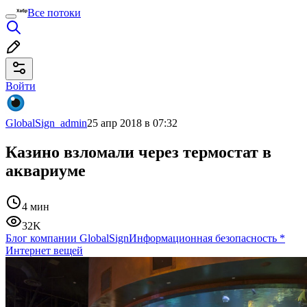
Все потоки
Войти
GlobalSign_admin
25 апр 2018 в 07:32
Казино взломали через термостат в
аквариуме
4 мин
32K
Блог компании GlobalSign
Информационная безопасность
*
Интернет вещей