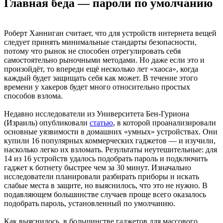
Главная беда — пароли по умолчанию
Роберт Ханниган считает, что для устройств интернета вещей
следует принять минимальные стандарты безопасности,
потому что рынок не способен отрегулировать себя
самостоятельно рыночными методами. Но даже если это и
произойдёт, то впереди ещё несколько лет «хаоса», когда
каждый будет защищать себя как может. В течение этого
времени у хакеров будет много относительно простых
способов взлома.
Недавно исследователи из Университета Бен-Гуриона
(Израиль) опубликовали
статью
, в которой проанализировали
основные уязвимости в домашних «умных» устройствах. Они
купили 16 популярных коммерческих гаджетов — и изучили,
насколько легко их взломать. Результаты неутешительные: для
14 из 16 устройств удалось подобрать пароль и подключить
гаджет к ботнету быстрее чем за 30 минут. Изначально
исследователи планировали разбирать приборы и искать
слабые места в защите, но выяснилось, что это не нужно. В
подавляющем большинстве случаев проще всего оказалось
подобрать пароль, установленный по умолчанию.
Как выяснилось, в большинстве гаджетов для массового