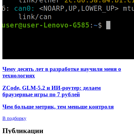
Чему десять лет в разработке научили меня о
технологиях
ZCode, GLM-5.2 и ИИ-роутер: делаем
браузерные игры по 7 рублей
Чем больше метрик, тем меньше контроля
В подборку
Публикации