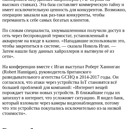
высоких ставках). Эта база составляет коммерческую тайну и
имеет исключительную ценность для конкурентов. Возможно,
операцию заказали как раз-таки конкуренты, чтобы
переманить к себе самых богатых клиентов.
По словам специалиста, злоумышленники получили доступ в
сеть через беспроводной термостат, установленный в
аквариуме на входе в казино. «Нападавшие использовали это,
чтобы закрепиться в системе, — сказала Николь Иган. —
Затем нашли базу данных хайроллеров и вытянули её из
сети».
На конференции вместе с Иган выступал Роберт Ханниган
(Robert Hannigan), руководитель британского
разведывательного агентства GCHQ в 2014-2017 годы. Он
согласился, что атаки через устройства IoT становятся всё
большей проблемой для компаний: «Интернет вещей
порождает тысячи новых устройств. В ближайшие годы их
запихнут в интернет, что усложняет ситуацию. Я видел банк,
который взломали через камеры видеонаблюдения, потому
что эти устройства покупались исключительно из-за низкой
стоимости».