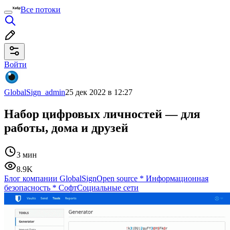
Все потоки
Войти
GlobalSign_admin
25 дек 2022 в 12:27
Набор цифровых личностей — для
работы, дома и друзей
3 мин
8.9K
Блог компании GlobalSign
Open source
*
Информационная
безопасность
*
Софт
Социальные сети