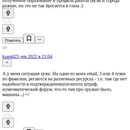
полученное образование и профиль работы (вузы и города
разные, но это не так бросается в глаза :)
Ответить
ksantd
25 дек 2022 в 21:04
А у меня ситуация хуже. На одни из моих email, 3 или 4 тезки
по фамилии, регаются на различных ресурсах - т.е. там где нет
надобности в подтверждениях(оплатить штраф,
нумизматический форум, что-то там про оружие было,
машины...) =/