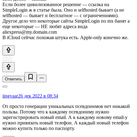
Если более цивилизованное решение — ссылка на
SimpleLogin ж в статье была. Оно и selfhosted бывает (а не
selfhosted — бывает и бесплатное — с ограничениями).
Другое дело что некоторые сайты SimpleLogin по mx банят а
еще некоторые — НЕ любят адреса вида
aliexpress@my.domain.com
В iCloud сейчас похожая штука есть. Apple-only конечно же.
Ответить
iingvaar
26 дек 2022 в 08:34
От просто генерации уникальных псевдонимов нет никакой
пользы. Потому что к каждому псевдониму нужно
зарегистрировать новый email. А к каждому новому email-у
нужно привязать новый телефон. А каждый новый телефон
можно купить только по паспорту.