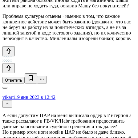
Жители района обязаны иногда ходить в магазинчик Маши
или вправе не ходить туда, оставив Машу без покупателей?
Проблема культуры отмены - именно в том, что каждое
конкретное действие может быть законно (докажите, что вас
не берут на работу из-за политических взглядов, а не из-за
лишней запятой в коде тестового задания), но их количество
переходит в качество. Миллениалы изобрели бойкот, короче.
Ответить
vikarti
19 янв 2023 в 12:42
А если допустим ЦАР на меня выписала ордер в Интерпол а
также рассылают в FB/VK/Habr требования предоставить
данные на основании судебного решения и так далее?
Но пример этом ноги моей в ЦАР не было и даже близко,
просто там какой то товарищь возбудился и подал в местный