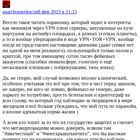
anarchomeritocrat
8 фев 2023 в 21:15
Весело такое читать параноику, который ходит в интернеты
как минимум через VPN (свои серверы, запущенные на куче
виртуалок на антиабуз площадках, в разных уголках планеты),
а то и вообще уберпаранойя в виде VPN+TOR+VPN, вообще
нигде не представлен настоящими данными (даже симки нет
ни одной на меня реального), пользующийся только налом и
криптой, при том имеющему сотни тысяч фейковых
аккаунтов (спасибки линкенсфере, гологину и ещё
нескольким плюшкам с побрекушками, типа зенки).
Да, не спорю, мой случай возможно вполне клинический,
особенно учитывая это всё при том, что я чист перед законом,
не хакерю, ни кого не ломаю, фейкньюз не генерю, даже
наркоту не потребляю, просто безопасник и криптограф на
всю голову, но который год наблюдаю за творящемся в мире
звездецом и всё больше убеждаюсь, что мой путь не паранойя,
а вполне адекватная норма жизни )
А всем кто топит за то что их государство защитит и считает
что мегакорпорациям можно доверять, всяким там
"#яжечестный" и "#мнескрыватьнечего", что бы высокие
материи тут не разжевывать, для начала хотя бы найдите