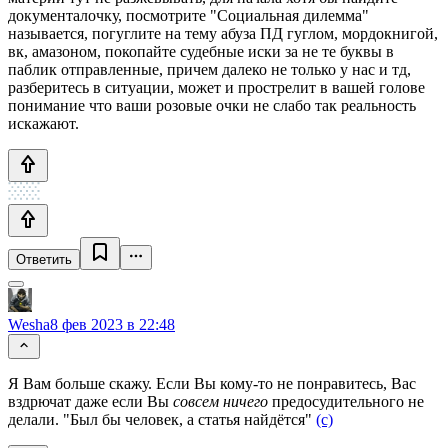
документалочку, посмотрите "Социальная дилемма"
называется, погуглите на тему абуза ПД гуглом, мордокнигой,
вк, амазоном, покопайте судебные иски за не те буквы в
паблик отправленные, причем далеко не только у нас и тд,
разберитесь в ситуации, может и прострелит в вашей голове
понимание что ваши розовые очки не слабо так реальность
искажают.
Ответить
Wesha
8 фев 2023 в 22:48
Я Вам больше скажу. Если Вы кому-то не понравитесь, Вас
вздрючат даже если Вы
совсем ничего
предосудительного не
делали. "Был бы человек, а статья найдётся"
(c)