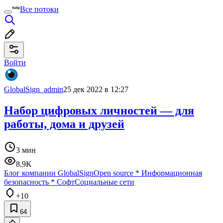
Все потоки
Войти
GlobalSign_admin
25 дек 2022 в 12:27
Набор цифровых личностей — для
работы, дома и друзей
3 мин
8.9K
Блог компании GlobalSign
Open source
*
Информационная
безопасность
*
Софт
Социальные сети
+10
64