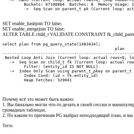
         Buckets: 67108864  Batches: 8  Memory Usage: 1
SET enable_hashjoin TO false;
SET enable_mergejoin TO false;
ALTER TABLE child_t VALIDATE CONSTRAINT fk_child_paren
select plan from pg_query_state(1483434);

                                               plan

-------------------------------------------------------
 Nested Loop Anti Join (Current loop: actual rows=0, lo
   ->  Seq Scan on child_t fk (Current loop: actual row
         Filter: (entity_id IS NOT NULL)               
   ->  Index Only Scan using parent_t_pkey on parent_t 
         Index Cond: (id = fk.entity_id)               
         Heap Fetches: 329041

Почему всё это может быть важно:
1. Вы банально могли что-то делать в своей сессии и манипули
громадных таблицах.
2. По каким-то причинам PG выбрал неподходящий план, и вы зн
Теги: