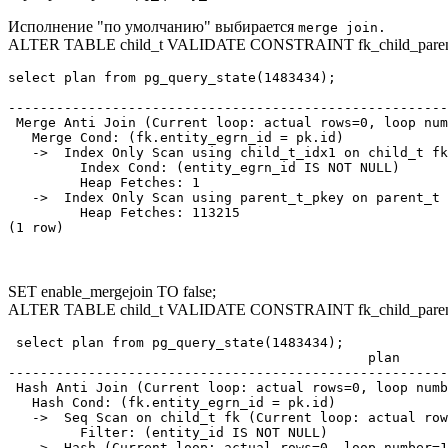
Исполнение "по умолчанию" выбирается
merge join.
ALTER TABLE child_t VALIDATE CONSTRAINT fk_child_paren
select plan from pg_query_state(1483434);

                                                       
-------------------------------------------------------
 Merge Anti Join (Current loop: actual rows=0, loop num
   Merge Cond: (fk.entity_egrn_id = pk.id)             
   ->  Index Only Scan using child_t_idx1 on child_t fk
         Index Cond: (entity_egrn_id IS NOT NULL)      
         Heap Fetches: 1                               
   ->  Index Only Scan using parent_t_pkey on parent_t 
         Heap Fetches: 113215

(1 row)

SET enable_mergejoin TO false;
ALTER TABLE child_t VALIDATE CONSTRAINT fk_child_paren
 select plan from pg_query_state(1483434);

                                             plan

-------------------------------------------------------
 Hash Anti Join (Current loop: actual rows=0, loop numb
   Hash Cond: (fk.entity_egrn_id = pk.id)              
   ->  Seq Scan on child_t fk (Current loop: actual row
         Filter: (entity_id IS NOT NULL)               
   ->  Hash (Current loop: actual rows=0, loop number=1