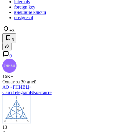
internals
foreign key
внешние ключи
postgresql
+3
3
0
16K+
Охват за 30 дней
АО «ГНИВЦ»
Сайт
Telegram
ВКонтакте
13