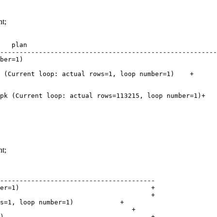
t;
   plan

--------------------------------------------------------
ber=1)                                                  
                                                        
 (Current loop: actual rows=1, loop number=1)    +

                                                        
                                                        
pk (Current loop: actual rows=113215, loop number=1)+

t;
----------------------------------------

er=1)                                  +

                                       +

s=1, loop number=1)            +

                                  +

)                                      +
