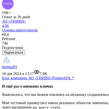
16K+
Охват за 30 дней
АО «ГНИВЦ»
4,66
Оценка работодателя
60,4
Рейтинг
746
Подписчики
Подписаться
drema201
18 дек 2024 в 13:17
7.6K
Блог компании АО «ГНИВЦ»
PostgreSQL
*
И ещё раз о внешних ключах
Выяснилось, что мы можем повлиять на механику создания/ва
Мой тестовый пример (все имена реальных объектов заменены
через расширение
.
pg_query_state