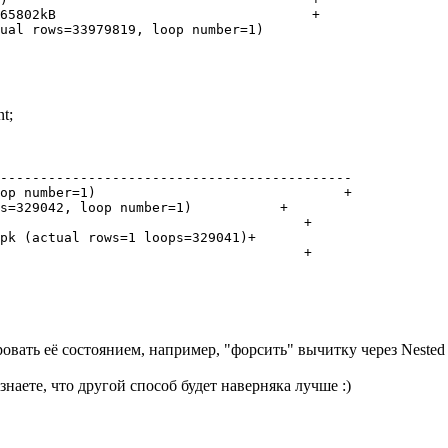
65802kB                                +

t;
--------------------------------------------

op number=1)                               +

s=329042, loop number=1)           +

                                      +

pk (actual rows=1 loops=329041)+

                                      +

ровать её состоянием, например, "форсить" вычитку через Nested
аете, что другой способ будет наверняка лучше :)