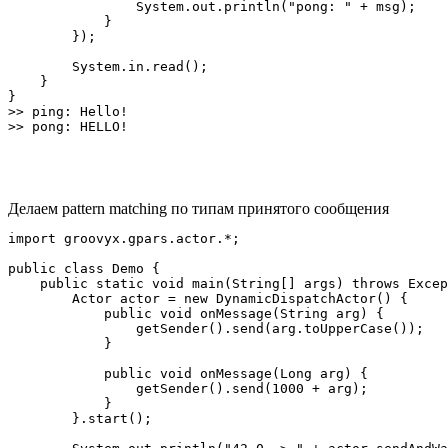
                System.out.println("pong: " + msg);

            }

        });

        System.in.read();

    }

}

>> ping: Hello!

Делаем pattern matching по типам принятого сообщения
import groovyx.gpars.actor.*;

public class Demo {

    public static void main(String[] args) throws Excep
        Actor actor = new DynamicDispatchActor() {

            public void onMessage(String arg) {

                getSender().send(arg.toUpperCase());

            }

            public void onMessage(Long arg) {

                getSender().send(1000 + arg);

            }

        }.start();
