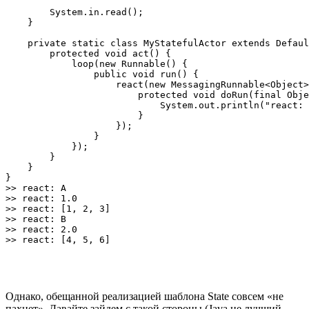
        System.in.read();

    }

    private static class MyStatefulActor extends Defaul
        protected void act() {

            loop(new Runnable() {

                public void run() {

                    react(new MessagingRunnable<Object>
                        protected void doRun(final Obje
                            System.out.println("react: 
                        }

                    });

                }

            });

        }

    }

}

>> react: A

>> react: 1.0

>> react: [1, 2, 3]

>> react: B

>> react: 2.0

Однако, обещанной реализацией шаблона State совсем «не
пахнет». Давайте зайдем с такой стороны (Java не лучший