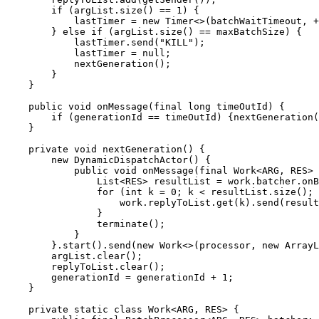
        if (argList.size() == 1) {

            lastTimer = new Timer<>(batchWaitTimeout, +
        } else if (argList.size() == maxBatchSize) {

            lastTimer.send("KILL");

            lastTimer = null;

            nextGeneration();

        }

    }

    public void onMessage(final long timeOutId) {

        if (generationId == timeOutId) {nextGeneration(
    }

    private void nextGeneration() {

        new DynamicDispatchActor() {

            public void onMessage(final Work<ARG, RES> 
                List<RES> resultList = work.batcher.onB
                for (int k = 0; k < resultList.size(); 
                    work.replyToList.get(k).send(result
                }

                terminate();

            }

        }.start().send(new Work<>(processor, new ArrayL
        argList.clear();

        replyToList.clear();

        generationId = generationId + 1;

    }

    private static class Work<ARG, RES> {
