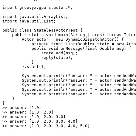
import groovyx.gpars.actor.*;

import java.util.ArrayList;

import java.util.List;

public class StatelessActorTest {

    public static void main(String[] args) throws Inter
        Actor actor = new DynamicDispatchActor() {

            private final List<Double> state = new Arra
            public void onMessage(final Double msg) {

                state.add(msg);

                reply(state);

            }

        }.start();

        System.out.println("answer: " + actor.sendAndWa
        System.out.println("answer: " + actor.sendAndWa
        System.out.println("answer: " + actor.sendAndWa
        System.out.println("answer: " + actor.sendAndWa
        System.out.println("answer: " + actor.sendAndWa
    }

}

>> answer: [1.0]

>> answer: [1.0, 2.0]

>> answer: [1.0, 2.0, 3.0]

>> answer: [1.0, 2.0, 3.0, 4.0]
