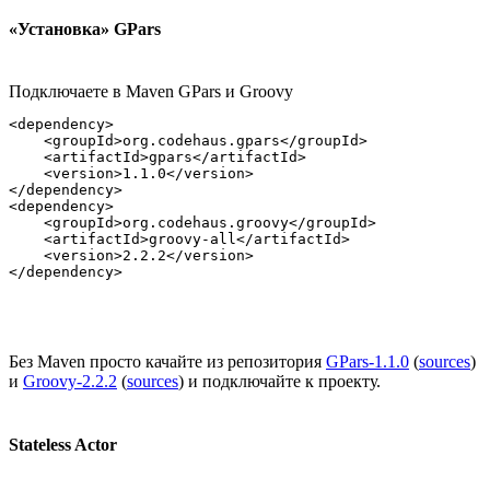
«Установка» GPars
Подключаете в Maven GPars и Groovy
<dependency>

    <groupId>org.codehaus.gpars</groupId>

    <artifactId>gpars</artifactId>

    <version>1.1.0</version>

</dependency>

<dependency>

    <groupId>org.codehaus.groovy</groupId>

    <artifactId>groovy-all</artifactId>

    <version>2.2.2</version>

Без Maven просто качайте из репозитория
GPars-1.1.0
(
sources
)
и
Groovy-2.2.2
(
sources
) и подключайте к проекту.
Stateless Actor