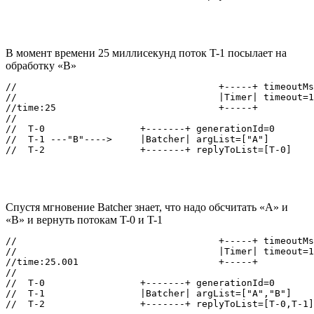
В момент времени 25 миллисекунд поток T-1 посылает на
обработку «B»
//                                    +-----+ timeoutMs
//                                    |Timer| timeout=1
//time:25                             +-----+

//

//  T-0                 +-------+ generationId=0

//  T-1 ---"B"---->     |Batcher| argList=["A"]

Спустя мгновение Batcher знает, что надо обсчитать «A» и
«B» и вернуть потокам T-0 и T-1
//                                    +-----+ timeoutMs
//                                    |Timer| timeout=1
//time:25.001                         +-----+

//

//  T-0                 +-------+ generationId=0

//  T-1                 |Batcher| argList=["A","B"]
