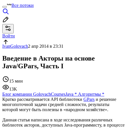
Все потоки
Войти
IvanGolovach
2 апр 2014 в 23:31
Введение в Акторы на основе
Java/GPars, Часть I
15 мин
13K
Блог компании GolovachCourses
Java
*
Алгоритмы
*
Кратко рассматривается API библиотеки
GPars
и решение
многопоточной задачи средней сложности, результаты
которой могут быть полезны в «народном хозяйстве».
Данная статья написана в ходе исследования различных
библиотек акторов, доступных Java-программисту, в процессе