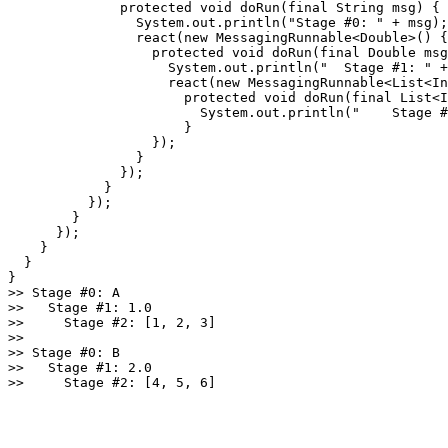
              protected void doRun(final String msg) {

                System.out.println("Stage #0: " + msg);

                react(new MessagingRunnable<Double>() {

                  protected void doRun(final Double msg
                    System.out.println("  Stage #1: " +
                    react(new MessagingRunnable<List<In
                      protected void doRun(final List<I
                        System.out.println("    Stage #
                      }

                  });

                }

              });

            }

          });

        }

      });

    }

  }

}

>> Stage #0: A

>>   Stage #1: 1.0

>>     Stage #2: [1, 2, 3]

>> 

>> Stage #0: B

>>   Stage #1: 2.0
