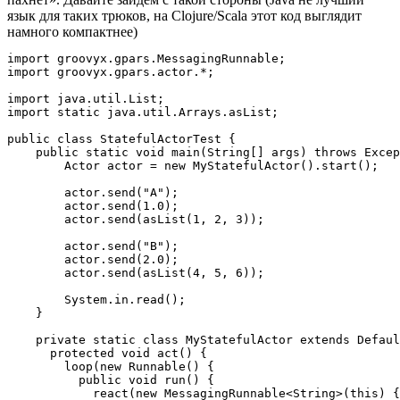
язык для таких трюков, на Clojure/Scala этот код выглядит
намного компактнее)
import groovyx.gpars.MessagingRunnable;

import groovyx.gpars.actor.*;

import java.util.List;

import static java.util.Arrays.asList;

public class StatefulActorTest {

    public static void main(String[] args) throws Excep
        Actor actor = new MyStatefulActor().start();

        actor.send("A");

        actor.send(1.0);

        actor.send(asList(1, 2, 3));

        actor.send("B");

        actor.send(2.0);

        actor.send(asList(4, 5, 6));

        System.in.read();

    }

    private static class MyStatefulActor extends Defaul
      protected void act() {

        loop(new Runnable() {

          public void run() {

            react(new MessagingRunnable<String>(this) {
