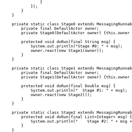
                }

            });

        }

    }

    private static class Stage0 extends MessagingRunnab
        private final DefaultActor owner;

        private Stage0(DefaultActor owner) {this.owner 
        protected void doRun(final String msg) {

            System.out.println("Stage #0: " + msg);

            owner.react(new Stage1(owner));

        }

    }

    private static class Stage1 extends MessagingRunnab
        private final DefaultActor owner;

        private Stage1(DefaultActor owner) {this.owner 
        protected void doRun(final Double msg) {

            System.out.println("  Stage #1: " + msg);

            owner.react(new Stage2());

        }

    }

    private static class Stage2 extends MessagingRunnab
        protected void doRun(final List<Integer> msg) {

            System.out.println("    Stage #2: " + msg +
        }

    }
