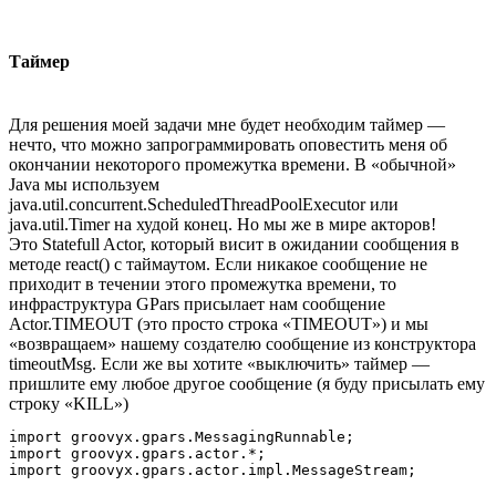
Таймер
Для решения моей задачи мне будет необходим таймер —
нечто, что можно запрограммировать оповестить меня об
окончании некоторого промежутка времени. В «обычной»
Java мы используем
java.util.concurrent.ScheduledThreadPoolExecutor или
java.util.Timer на худой конец. Но мы же в мире акторов!
Это Statefull Actor, который висит в ожидании сообщения в
методе react() с таймаутом. Если никакое сообщение не
приходит в течении этого промежутка времени, то
инфраструктура GPars присылает нам сообщение
Actor.TIMEOUT (это просто строка «TIMEOUT») и мы
«возвращаем» нашему создателю сообщение из конструктора
timeoutMsg. Если же вы хотите «выключить» таймер —
пришлите ему любое другое сообщение (я буду присылать ему
строку «KILL»)
import groovyx.gpars.MessagingRunnable;

import groovyx.gpars.actor.*;

import groovyx.gpars.actor.impl.MessageStream;
