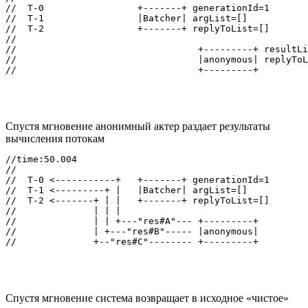
//  T-0                 +-------+ generationId=1

//  T-1                 |Batcher| argList=[]

//  T-2                 +-------+ replyToList=[]

//

//                                 +---------+ resultLi
//                                 |anonymous| replyToL
Спустя мгновение анонимный актер раздает результаты
вычисления потокам
//time:50.004

//

//  T-0 <-----------+   +-------+ generationId=1

//  T-1 <---------+ |   |Batcher| argList=[]

//  T-2 <-------+ | |   +-------+ replyToList=[]

//              | | |

//              | | +---"res#A"--- +---------+

//              | +---"res#B"----- |anonymous|

Спустя мгновение система возвращает в исходное «чистое»