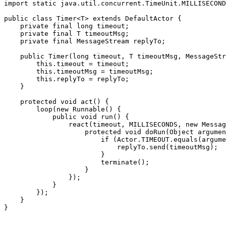
import static java.util.concurrent.TimeUnit.MILLISECOND
public class Timer<T> extends DefaultActor {

    private final long timeout;

    private final T timeoutMsg;

    private final MessageStream replyTo;

    public Timer(long timeout, T timeoutMsg, MessageStr
        this.timeout = timeout;

        this.timeoutMsg = timeoutMsg;

        this.replyTo = replyTo;

    }

    protected void act() {

        loop(new Runnable() {

            public void run() {

                react(timeout, MILLISECONDS, new Messag
                    protected void doRun(Object argumen
                        if (Actor.TIMEOUT.equals(argume
                            replyTo.send(timeoutMsg);

                        }

                        terminate();

                    }

                });

            }

        });

    }
