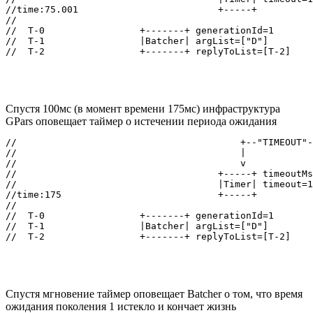
//time:75.001                         +-----+

//

//  T-0                 +-------+ generationId=1

//  T-1                 |Batcher| argList=["D"]

Спустя 100мс (в момент времени 175мс) инфраструктура
GPars оповещает таймер о истечении периода ожидания
//                                        +--"TIMEOUT"-
//                                        |

//                                        v

//                                    +-----+ timeoutMs
//                                    |Timer| timeout=1
//time:175                            +-----+

//

//  T-0                 +-------+ generationId=1

//  T-1                 |Batcher| argList=["D"]

Спустя мгновение таймер оповещает Batcher о том, что время
ожидания поколения 1 истекло и кончает жизнь