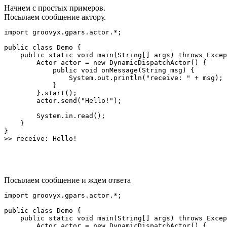
Начнем с простых примеров.
Посылаем сообщение актору.
import groovyx.gpars.actor.*;

public class Demo {

    public static void main(String[] args) throws Excep
        Actor actor = new DynamicDispatchActor() {

            public void onMessage(String msg) {

                System.out.println("receive: " + msg);

            }

        }.start();

        actor.send("Hello!");

        System.in.read();

    }

}

Посылаем сообщение и ждем ответа
import groovyx.gpars.actor.*;

public class Demo {

    public static void main(String[] args) throws Excep
        Actor actor = new DynamicDispatchActor() {
