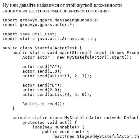
Ну или давайте избавимся от этой жуткой вложенности
анонимных классов и «материализуем состояния»
import groovyx.gpars.MessagingRunnable;

import groovyx.gpars.actor.*;

import java.util.List;

import static java.util.Arrays.asList;

public class StatefulActorTest {

    public static void main(String[] args) throws Excep
        Actor actor = new MyStatefulActor().start();

        actor.send("A");

        actor.send(1.0);

        actor.send(asList(1, 2, 3));

        actor.send("B");

        actor.send(2.0);

        actor.send(asList(4, 5, 6));

        System.in.read();

    }

    private static class MyStatefulActor extends Defaul
        protected void act() {

            loop(new Runnable() {

                public void run() {

                    react(new Stage0(MyStatefulActor.th