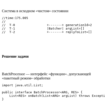
Система в исходном «чистом» состоянии
//time:175.005

//

//  T-0                 +-------+ generationId=2

//  T-1                 |Batcher| argList=[]

Решение задачи
BatchProcessor — интерфейс «функции». допускающей
«пакетный режим» обработки
import java.util.List;

public interface BatchProcessor<ARG, RES> {

    List<RES> onBatch(List<ARG> argList) throws Excepti