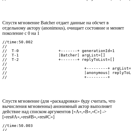
Спустя мгновение Batcher отдает данные на обсчет в
отдельному актору (anonimous), очищает состояние и меняет
поколение с 0 на 1
//time:50.002

//

//  T-0                 +-------+ generationId=1

//  T-1                 |Batcher| argList=[]

//  T-2                 +-------+ replyToList=[]

//

//                                 +---------+ argList=
//                                 |anonymous| replyToL
Спустя мгновение (для «раскадровки» буду считать, что
вычисления мгновенны) анонимный актор выполняет
действие над списком аргументов [«A»,«B»,«C»] ->
[«res#A»,«res#B»,«res#C»]
//time:50.003

//
