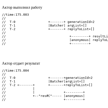
Актор выполнил работу
//time:175.003

//

//  T-0                 +-------+ generationId=2

//  T-1                 |Batcher| argList=[]

//  T-2                 +-------+ replyToList=[]

//

//                                 +---------+ resultLi
//                                 |anonymous| replyToL
Актор отдает результат
//time:175.004

//

//  T-0                 +-------+generationId=2

//  T-1                 |Batcher|argList=[]

//  T-2 <-------+       +-------+replyToList=[]

//              |

//              |               +---------+

//              +--"res#C"----- |anonymous|
