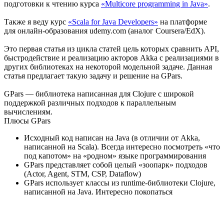
подготовки к чтению курса
«Multicore programming in Java»
.
Также я веду курс
«Scala for Java Developers»
на платформе
для онлайн-образования udemy.com (аналог Coursera/EdX).
Это первая статья из цикла статей цель которых сравнить API,
быстродействие и реализацию акторов Akka с реализациями в
других библиотеках на некоторой модельной задаче. Данная
статья предлагает такую задачу и решение на GPars.
GPars — библиотека написанная для Clojure с широкой
поддержкой различных подходов к параллельным
вычислениям.
Плюсы GPars
Исходный код написан на Java (в отличии от Akka,
написанной на Scala). Всегда интересно посмотреть «что
под капотом» на «родном» языке программирования
GPars представляет собой целый «зоопарк» подходов
(Actor, Agent, STM, CSP, Dataflow)
GPars использует классы из runtime-библиотеки Clojure,
написанной на Java. Интересно покопаться