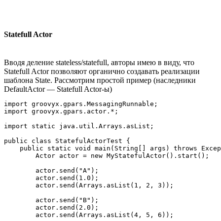
Statefull Actor
Вводя деление stateless/statefull, авторы имею в виду, что
Statefull Actor позволяют органично создавать реализации
шаблона State. Рассмотрим простой пример (наследники
DefaultActor — Statefull Actor-ы)
import groovyx.gpars.MessagingRunnable;

import groovyx.gpars.actor.*;

import static java.util.Arrays.asList;

public class StatefulActorTest {

    public static void main(String[] args) throws Excep
        Actor actor = new MyStatefulActor().start();

        actor.send("A");

        actor.send(1.0);

        actor.send(Arrays.asList(1, 2, 3));

        actor.send("B");

        actor.send(2.0);

        actor.send(Arrays.asList(4, 5, 6));
