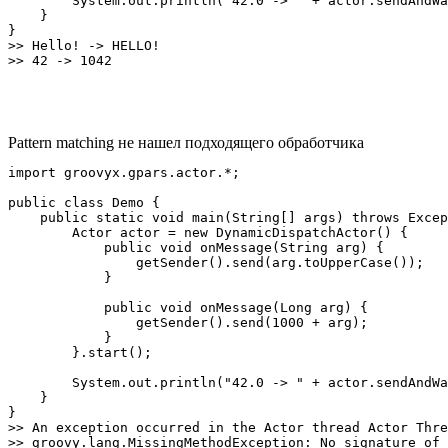
        System.out.println("42.0 -> " + actor.sendAndWa
    }

}

>> Hello! -> HELLO!

Pattern matching не нашел подходящего обработчика
import groovyx.gpars.actor.*;

public class Demo {

    public static void main(String[] args) throws Excep
        Actor actor = new DynamicDispatchActor() {

            public void onMessage(String arg) {

                getSender().send(arg.toUpperCase());

            }

            public void onMessage(Long arg) {

                getSender().send(1000 + arg);

            }

        }.start();

        System.out.println("42.0 -> " + actor.sendAndWa
    }

}

>> An exception occurred in the Actor thread Actor Thre
>> groovy.lang.MissingMethodException: No signature of 