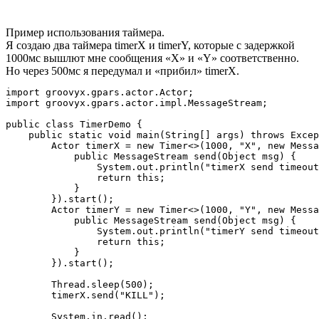
Пример использования таймера.
Я создаю два таймера timerX и timerY, которые с задержкой
1000мс вышлют мне сообщения «X» и «Y» соответственно.
Но через 500мс я передумал и «прибил» timerX.
import groovyx.gpars.actor.Actor;

import groovyx.gpars.actor.impl.MessageStream;

public class TimerDemo {

    public static void main(String[] args) throws Excep
        Actor timerX = new Timer<>(1000, "X", new Messa
            public MessageStream send(Object msg) {

                System.out.println("timerX send timeout
                return this;

            }

        }).start();

        Actor timerY = new Timer<>(1000, "Y", new Messa
            public MessageStream send(Object msg) {

                System.out.println("timerY send timeout
                return this;

            }

        }).start();

        Thread.sleep(500);

        timerX.send("KILL");

        System.in.read();
