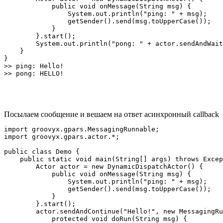
            public void onMessage(String msg) {

                System.out.println("ping: " + msg);

                getSender().send(msg.toUpperCase());

            }            

        }.start();

        System.out.println("pong: " + actor.sendAndWait
    }

}

>> ping: Hello!

Посылаем сообщение и вешаем на ответ асинхронный callback
import groovyx.gpars.MessagingRunnable;

import groovyx.gpars.actor.*;

public class Demo {

    public static void main(String[] args) throws Excep
        Actor actor = new DynamicDispatchActor() {

            public void onMessage(String msg) {

                System.out.println("ping: " + msg);

                getSender().send(msg.toUpperCase());

            }            

        }.start();

        actor.sendAndContinue("Hello!", new MessagingRu
            protected void doRun(String msg) {
