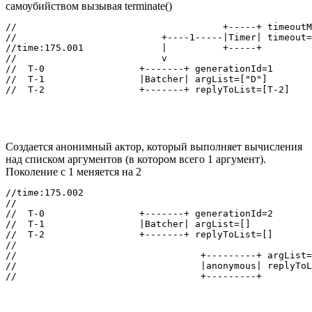
самоубийством вызывая terminate()
//                                     +-----+ timeoutM
//                          +----1-----|Timer| timeout=
//time:175.001              |          +-----+

//                          v

//  T-0                 +-------+ generationId=1

//  T-1                 |Batcher| argList=["D"]

Создается анонимный актор, который выполняет вычисления
над списком аргументов (в котором всего 1 аргумент).
Поколение с 1 меняется на 2
//time:175.002

//

//  T-0                 +-------+ generationId=2

//  T-1                 |Batcher| argList=[]

//  T-2                 +-------+ replyToList=[]

//

//                                 +---------+ argList=
//                                 |anonymous| replyToL