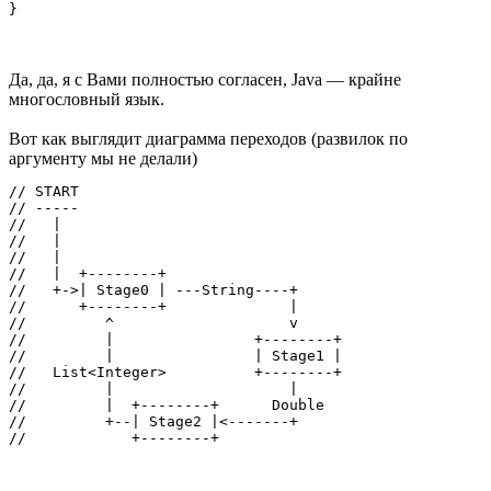
Да, да, я с Вами полностью согласен, Java — крайне
многословный язык.
Вот как выглядит диаграмма переходов (развилок по
аргументу мы не делали)
// START

// -----  

//   |

//   |

//   |

//   |  +--------+

//   +->| Stage0 | ---String----+

//      +--------+              |

//         ^                    v

//         |                +--------+

//         |                | Stage1 |

//   List<Integer>          +--------+

//         |                    |

//         |  +--------+      Double

//         +--| Stage2 |<-------+
