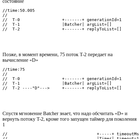
состояние
//time:50.005

//

//  T-0                 +-------+ generationId=1

//  T-1                 |Batcher| argList=[]

Позже, в момент времени, 75 поток T-2 передает на
вычисление «D»
//time:75

//

//  T-0                 +-------+ generationId=1

//  T-1                 |Batcher| argList=[]

Спустя мгновение Batcher знает, что надо обсчитать «D» и
вернуть потоку T-2, кроме того запущен таймер для поколения
1
//                                    +-----+ timeoutMs
//                                    |Timer| timeout=1