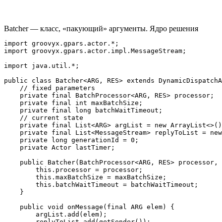
Batcher — класс, «пакующий» аргументы. Ядро решения
import groovyx.gpars.actor.*;

import groovyx.gpars.actor.impl.MessageStream;

import java.util.*;

public class Batcher<ARG, RES> extends DynamicDispatchA
    // fixed parameters

    private final BatchProcessor<ARG, RES> processor;

    private final int maxBatchSize;

    private final long batchWaitTimeout;

    // current state

    private final List<ARG> argList = new ArrayList<>()
    private final List<MessageStream> replyToList = new
    private long generationId = 0;

    private Actor lastTimer;

    public Batcher(BatchProcessor<ARG, RES> processor, 
        this.processor = processor;

        this.maxBatchSize = maxBatchSize;

        this.batchWaitTimeout = batchWaitTimeout;

    }

    public void onMessage(final ARG elem) {

        argList.add(elem);

        replyToList.add(getSender());
