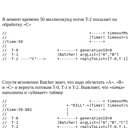
В момент времени 50 миллисекунд поток T-2 посылает на
обработку «С»
//                                    +-----+ timeoutMs
//                                    |Timer| timeout=1
//time:50                             +-----+

//

//  T-0                 +-------+ generationId=0

//  T-1                 |Batcher| argList=["A","B"]

Спустя мгновение Batcher знает, что надо обсчитать «A», «B»
и «C» и вернуть потокам T-0, T-1 и T-2. Выясняет, что «пачка»
наполнена и «убивает» таймер
//                                    +-----+ timeoutMs
//                          +-"KILL"->|Timer| timeout=1
//time:50.001               |         +-----+

//                          |

//  T-0                 +-------+ generationId=0

//  T-1                 |Batcher| argList=["A","B","C"]
