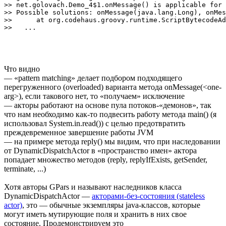
>> net.golovach.Demo_4$1.onMessage() is applicable for 
>> Possible solutions: onMessage(java.lang.Long), onMes
>> 	at org.codehaus.groovy.runtime.ScriptBytecodeAdapter ...

Что видно
— «pattern matching» делает подбором подходящего
перегруженного (overloaded) варианта метода onMessage(<one-
arg>), если такового нет, то «получаем» исключение
— акторы работают на основе пула потоков-«демонов», так
что нам необходимо как-то подвесить работу метода main() (я
использовал System.in.read()) с целью предотвратить
преждевременное завершение работы JVM
— на примере метода reply() мы видим, что при наследовании
от DynamicDispatchActor в «пространство имен» актора
попадает множество методов (reply, replyIfExists, getSender,
terminate, ...)
Хотя авторы GPars и называют наследников класса
DynamicDispatchActor —
акторами-без-состояния (stateless
actor)
, это — обычные экземпляры java-классов, которые
могут иметь мутирующие поля и хранить в них свое
состояние. Продемонстрируем это