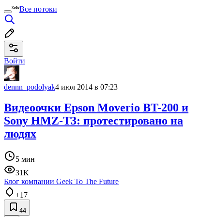
Все потоки
Войти
dennn_podolyak
4 июл 2014 в 07:23
Видеоочки Epson Moverio BT-200 и
Sony HMZ-T3: протестировано на
людях
5 мин
31K
Блог компании Geek To The Future
+17
44