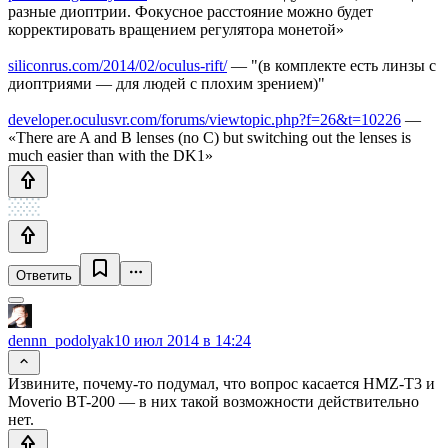
разные диоптрии. Фокусное расстояние можно будет
корректировать вращением регулятора монетой»
siliconrus.com/2014/02/oculus-rift/
— "(в комплекте есть линзы с
диоптриями — для людей с плохим зрением)"
developer.oculusvr.com/forums/viewtopic.php?f=26&t=10226
—
«There are A and B lenses (no C) but switching out the lenses is
much easier than with the DK1»
Ответить
dennn_podolyak
10 июл 2014 в 14:24
Извините, почему-то подумал, что вопрос касается HMZ-T3 и
Moverio BT-200 — в них такой возможности действительно
нет.