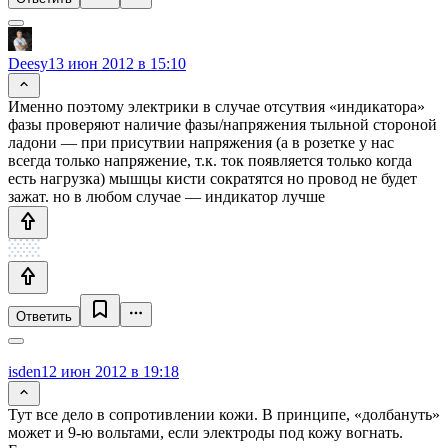
Deesy
13 июн 2012 в 15:10
Именно поэтому электрики в случае отсутвия «индикатора»
фазы проверяют наличие фазы/напряжения тыльной стороной
ладони — при присутвии напряжения (а в розетке у нас
всегда только напряжение, т.к. ток появляется только когда
есть нагрузка) мышцы кисти сократятся но провод не будет
зажат. но в любом случае — индикатор лучше
Ответить
isden
12 июн 2012 в 19:18
Тут все дело в сопротивлении кожи. В принципе, «долбануть»
может и 9-ю вольтами, если электроды под кожу вогнать.