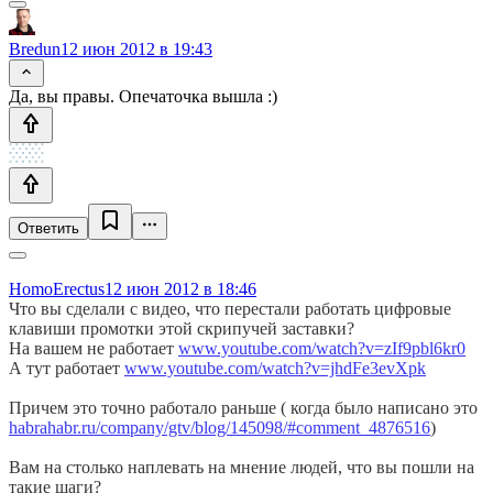
Bredun
12 июн 2012 в 19:43
Да, вы правы. Опечаточка вышла :)
Ответить
HomoErectus
12 июн 2012 в 18:46
Что вы сделали с видео, что перестали работать цифровые
клавиши промотки этой скрипучей заставки?
На вашем не работает
www.youtube.com/watch?v=zIf9pbl6kr0
А тут работает
www.youtube.com/watch?v=jhdFe3evXpk
Причем это точно работало раньше ( когда было написано это
habrahabr.ru/company/gtv/blog/145098/#comment_4876516
)
Вам на столько наплевать на мнение людей, что вы пошли на
такие шаги?