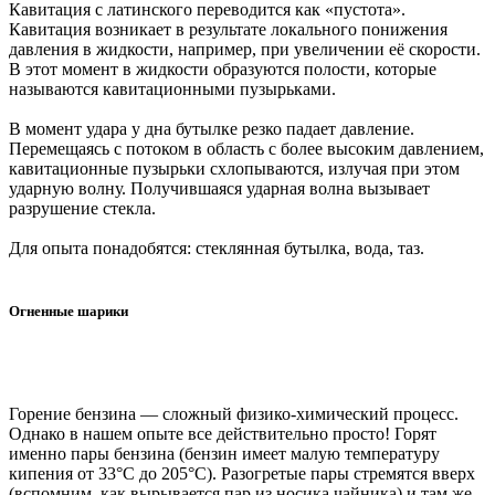
Кавитация с латинского переводится как «пустота».
Кавитация возникает в результате локального понижения
давления в жидкости, например, при увеличении её скорости.
В этот момент в жидкости образуются полости, которые
называются кавитационными пузырьками.
В момент удара у дна бутылке резко падает давление.
Перемещаясь с потоком в область с более высоким давлением,
кавитационные пузырьки схлопываются, излучая при этом
ударную волну. Получившаяся ударная волна вызывает
разрушение стекла.
Для опыта понадобятся: стеклянная бутылка, вода, таз.
Огненные шарики
Горение бензина — сложный физико-химический процесс.
Однако в нашем опыте все действительно просто! Горят
именно пары бензина (бензин имеет малую температуру
кипения от 33°C до 205°C). Разогретые пары стремятся вверх
(вспомним, как вырывается пар из носика чайника) и там же