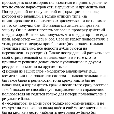
просмотреть всю историю пользователя и принять решение,
что по сумме параметров есть нарушение и применить бан.
Пострадавший не получает той информации на основе,
которой его забанили, а только отписку типа «за
инициирование в политических дискуссиях» и не понимает
за что он получил бан. Пользователь лишается права на
защиту. Он не может послать запрос на проверку действий
модератаора. В итоге мы получаем, что модератор — всегда
прав, модератор — царь и бог. Сервис теряет пользователя, а
vc.ru, реддит и медиум приобретают (вся развлекательная
тематика гиктаймс, все новости дублируются на
перечисленных ресурсах). Также пострадавший рассказывает
свой отрицательный опыт знакомым, а в итоге кто-то
принимает решение делать свою публикацию на другом
ресурсе и возможно на другом языке.
с)
исходя из ваших слов «модератор анализирует ВСЕ
комментарии пользователя» система — накопительная, если
бы такое было в реальности, то за кражу никто бы не
наказывал, а ждали десять краж и после этого сразу расстрел.
такой подход не способствует направлению и справлению
пользователя он годится только для потери пользователей в
результате бана.
d)
модераторы анализируют только его комментарии, и не
смотрят на то какой он вклад внёс и ещё может внести. если
бы на кнопке вместо «забанить неугодного» было бы