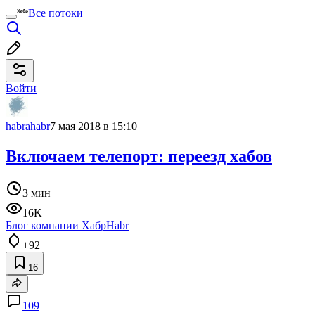
Все потоки
Войти
habrahabr
7 мая 2018 в 15:10
Включаем телепорт: переезд хабов
3 мин
16K
Блог компании Хабр
Habr
+92
16
109