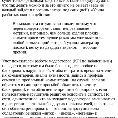
будет только размножаться), то все остальные будут думать,
что так делать можно и за это ничего не бывает (ведь не
каждый зайдёт в профиль автора под санкцией). «Улица
разбитых окон» в действии.
Возможно эта ситуация возникает потому что
перед модераторами ставят неправильные
метрики, например, чем больше удалил плохих
комментариев тем лучше (а как мы уже выяснили
любой комментарий который удалил модератор —
плохой), ветку на двадцать экранов — вообще
премия.
Учет показателей работы модераторов (KPI по забаненным))
не ведётся, поэтому им было бы выгоднее вообще не
блокировать нарушителей, чтобы не тратить время на чтение
их комментариев, анализ активности, запись в профиль
ссылки на проблемный комментарии (на случай, если он
обратится в саппорт с просьбой объяснить причину
блокировки), и на объяснение причины блокировки, если
пользователь-нарушитель решит ее оспорить в саппорт. По
сути, единственное, что вынуждает модераторов вмешиваться
в дискуссии — это жалобы других пользователей, на которые
они обязаны реагировать — эта опция доступна всем
обладателям бейджей «автор», «звезда», «легенда» и
«старожил» — то есть людям, которые сделали весомый вклад