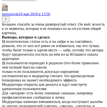
morozovsk
10 мая 2018 в 13:50
Большое спасибо за очень развёрнутый ответ. Он внёс ясность
в те моменты, которые я не понимал из-за отсутствия общей
картины.
Выводы, которые я сделал:
1)
политические статьи есть и на хабре и на гиктаймсе,
решили, что от них всё равно не избавиться, так что лучше,
чтобы были только в одном месте — хабр, потому что авторы
будут предпочитать постить на нём из-за бОльшего охвата
аудитории.
2)
пользователя переводят в ридонли (что более правильно
чем полный бан) на совсем
только если пользователь допускал нарушения
систематически и модератор считает, что краткосрочная
блокировка не окажет необходимого эффекта.
Модераторы открыты для диалога и идут навстречу
адекватным пользователям.
Для «авторов» есть более лояльные санкции, например
профилактическое сообщение в личку.
Модераторы начинаю вмешиваться, когда поступают жалобы
от других пользователей («автор», «звезда», «легенда» и