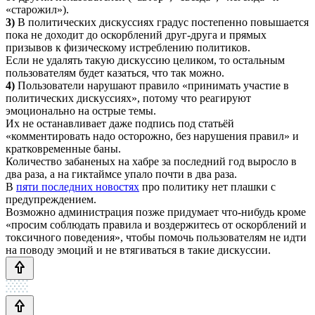
«старожил»).
3)
В политических дискуссиях градус постепенно повышается
пока не доходит до оскорблений друг-друга и прямых
призывов к физическому истреблению политиков.
Если не удалять такую дискуссию целиком, то остальным
пользователям будет казаться, что так можно.
4)
Пользователи нарушают правило «принимать участие в
политических дискуссиях», потому что реагируют
эмоционально на острые темы.
Их не останавливает даже подпись под статьёй
«комментировать надо осторожно, без нарушения правил» и
кратковременные баны.
Количество забаненых на хабре за последний год выросло в
два раза, а на гиктаймсе упало почти в два раза.
В
пяти последних новостях
про политику нет плашки с
предупреждением.
Возможно администрация позже придумает что-нибудь кроме
«просим соблюдать правила и воздержитесь от оскорблений и
токсичного поведения», чтобы помочь пользователям не идти
на поводу эмоций и не втягиваться в такие дискуссии.