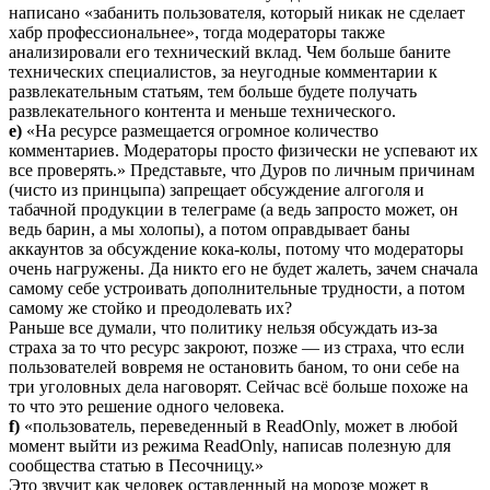
написано «забанить пользователя, который никак не сделает
хабр профессиональнее», тогда модераторы также
анализировали его технический вклад. Чем больше баните
технических специалистов, за неугодные комментарии к
развлекательным статьям, тем больше будете получать
развлекательного контента и меньше технического.
e)
«На ресурсе размещается огромное количество
комментариев. Модераторы просто физически не успевают их
все проверять.» Представьте, что Дуров по личным причинам
(чисто из принцыпа) запрещает обсуждение алгоголя и
табачной продукции в телеграме (а ведь запросто может, он
ведь барин, а мы холопы), а потом оправдывает баны
аккаунтов за обсуждение кока-колы, потому что модераторы
очень нагружены. Да никто его не будет жалеть, зачем сначала
самому себе устроивать дополнительные трудности, а потом
самому же стойко и преодолевать их?
Раньше все думали, что политику нельзя обсуждать из-за
страха за то что ресурс закроют, позже — из страха, что если
пользователей вовремя не остановить баном, то они себе на
три уголовных дела наговорят. Сейчас всё больше похоже на
то что это решение одного человека.
f)
«пользователь, переведенный в ReadOnly, может в любой
момент выйти из режима ReadOnly, написав полезную для
сообщества статью в Песочницу.»
Это звучит как человек оставленный на морозе может в