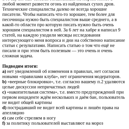
любой момент развести огонь из найденных сухих дров.
Технические спициалисты далеко не всегда хорошие
писатели. Чтобы написать что-то хорошее, тем более для
песочницы нужно быть специалистом выше среднего, а в
какой-то области про которую писать нужно быть очень
хорошим специалистом в ней. За 6 лет на хабре я написал 9
статей, на каждую уходили месяцы исследования
интересующего меня вопроса и дни на собственно написание
статьи с результатами. Написать статью о том что ещё не
писали и при этом быть полезным — это очень и очень
сложная задача.
Подводим итоги:
a)
нет уведомлений об изменения в правилах, нет согласия
новыми «правилами клуба», нет ограничения модераторов.
b)
«веерные блокировки», т.е. согласно вашему п.2 удаляются
целые дискуссии непричастных людей
c)
«накопительная система», т.е. вместо предупреждений при
первом инциденте ждём нескольких и даём бан, пользователь
не видит общей картины
d)
пострадавший не видит всей картины и лишён права на
апелляцию
e)
сам себе стреляем в ногу
f)
за политику пользователей выставляют на мороз