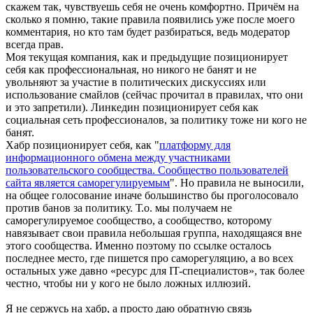
скажем так, чувствуешь себя не очень комфортно. Причём на
сколько я помню, такие правила появились уже после моего
комментария, но кто там будет разбираться, ведь модератор
всегда прав.
Моя текущая компания, как и предыдущие позиционирует
себя как профессиональная, но никого не банят и не
увольняют за участие в политических дискуссиях или
использование смайлов (сейчас прочитал в правилах, что они
и это запретили). Линкедин позиционирует себя как
социальная сеть профессионалов, за политику тоже ни кого не
банят.
Хабр позиционирует себя, как "
платформу для
информационного обмена между участниками
пользовательского сообщества. Сообщество пользователей
сайта является саморегулируемым
". Но правила не выносили,
на общее голосование иначе большинство бы проголосовало
против банов за политику. Т.о. мы получаем не
саморегулируемое сообщество, а сообщество, которому
навязывает свои правила небольшая группа, находящаяся вне
этого сообщества. Именно поэтому по ссылке осталось
последнее место, где пишется про саморегуляцию, а во всех
остальных уже давно «ресурс для IT-специалистов», так более
честно, чтобы ни у кого не было ложных иллюзий.
Я не сержусь на хабр, а просто даю обратную связь