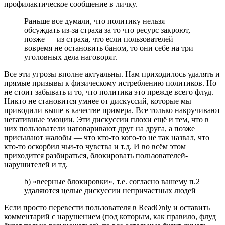
профилактическое сообщение в личку.
Раньше все думали, что политику нельзя
обсуждать из-за страха за то что ресурс закроют,
позже — из страха, что если пользователей
вовремя не остановить баном, то они себе на три
уголовных дела наговорят.
Все эти угрозы вполне актуальны. Нам приходилось удалять и
прямые призывы к физическому истреблению политиков. Но
не стоит забывать и то, что политика это прежде всего флуд.
Никто не становится умнее от дискуссий, которые мы
приводили выше в качестве примера. Все только накручивают
негативные эмоции. Эти дискуссии плохи ещё и тем, что в
них пользователи наговаривают друг на друга, а позже
присылают жалобы — что кто-то кого-то не так назвал, что
кто-то оскорбил чьи-то чувства и т.д. И во всём этом
приходится разбираться, блокировать пользователей-
нарушителей и тд.
b) «веерные блокировки», т.е. согласно вашему п.2
удаляются целые дискуссии непричастных людей
Если просто перевести пользователя в ReadOnly и оставить
комментарий с нарушением (под которым, как правило, флуд