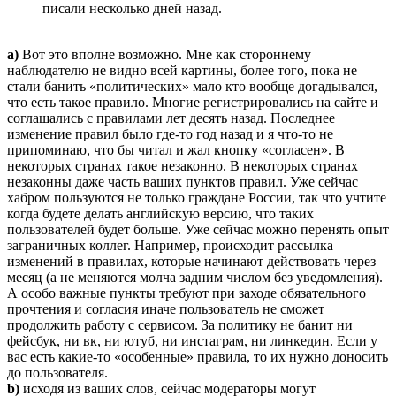
писали несколько дней назад.
a)
Вот это вполне возможно. Мне как стороннему
наблюдателю не видно всей картины, более того, пока не
стали банить «политических» мало кто вообще догадывался,
что есть такое правило. Многие регистрировались на сайте и
соглашались с правилами лет десять назад. Последнее
изменение правил было где-то год назад и я что-то не
припоминаю, что бы читал и жал кнопку «согласен». В
некоторых странах такое незаконно. В некоторых странах
незаконны даже часть ваших пунктов правил. Уже сейчас
хабром пользуются не только граждане России, так что учтите
когда будете делать английскую версию, что таких
пользователей будет больше. Уже сейчас можно перенять опыт
заграничных коллег. Например, происходит рассылка
изменений в правилах, которые начинают действовать через
месяц (а не меняются молча задним числом без уведомления).
А особо важные пункты требуют при заходе обязательного
прочтения и согласия иначе пользователь не сможет
продолжить работу с сервисом. За политику не банит ни
фейсбук, ни вк, ни ютуб, ни инстаграм, ни линкедин. Если у
вас есть какие-то «особенные» правила, то их нужно доносить
до пользователя.
b)
исходя из ваших слов, сейчас модераторы могут