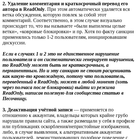
2. Удаление комментария и краткосрочный перевод его
автора в ReadOnly
. При этом автоматически удаляется вся
ветка обсуждения, которую повлек за собой этот
комментарий. Соответственно, в этом случае визуально
происходит то, что вы называете «были выпилены целые
ветки», «ковровые блокировки» и пр. Хотя по факту санкции
применялись только 1-2 пользователям, инициировавшим
дискуссии.
Если в случаях 1 и 2 это не единственное нарушение
пользователя и он систематически генерирует нарушения,
то ReadOnly может быть не краткосрочным, а
перманентным. Но и эту санкцию не стоит расценивать
как какую-то кровожадную, потому что пользователь,
переведенный в ReadOnly, может в любой момент (хоть
через полчаса после блокировки) выйти из режима
ReadOnly, написав полезную для сообщества статью в
Песочницу.
3. Деактивация учётной записи
— применяется по
отношению к аккаунтам, владельцы которых крайне грубо
нарушали правила сайта, а также размещали у себя в профиле
или публикациях оскорбления/непристойные изображения,
либо, в случае выявления, к альтернативным аккаунтам
пользователей, демонстрировавших подобное поведение с