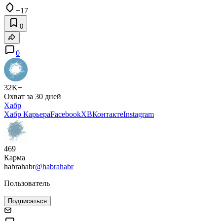
+17
0
0
32K+
Охват за 30 дней
Хабр
Хабр Карьера
Facebook
X
ВКонтакте
Instagram
469
Карма
habrahabr
@habrahabr
Пользователь
Подписаться