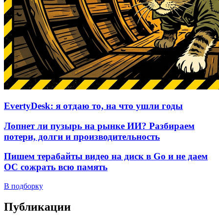
EvertyDesk: я отдаю то, на что ушли годы
Лопнет ли пузырь на рынке ИИ? Разбираем
потери, долги и производительность
Пишем терабайты видео на диск в Go и не даем
ОС сожрать всю память
В подборку
Публикации