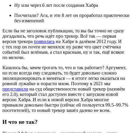
Ну или через 6 лет после создания Хабра
Посчитали? Ага, и эти 8 лет он проработал практически
без изменений
Если бы не заголовок публикации, то вы бы точно не сразу
догадались, что речь идёт про трекер. Всё так — первая
версия трекера
появилась
на Хабре в далёком 2012 году. И
с тех пор он почти не менялся: ну разве что цвет счётчика
событий был зелёным, а стал красным, ну и так, ещё всякое
по мелочи.
Казалось бы, зачем трогать то, что и так работает? Аргумент,
но если всегда ему следовать, то будет довольно сложно
эволюционировать и меняться — в итоге легко оказаться на
ровной лужайке и порасти мхом. Поэтому в 2021 мы
представили
на суд общественности новый трекер (назовём
его 2.0), который стал доступен вместе с запуском новой
версии Хабра. И если к новой версии Хабра многие
привыкли довольно быстро (сейчас ей пользуется 99.5–99.7%
посетителей), то новый трекер зашёл далеко не всем.
И что не так?