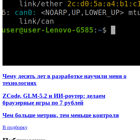
Чему десять лет в разработке научили меня о
технологиях
ZCode, GLM-5.2 и ИИ-роутер: делаем
браузерные игры по 7 рублей
Чем больше метрик, тем меньше контроля
В подборку