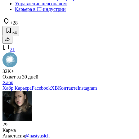
Управление персоналом
Карьера в IT-индустрии
+28
54
21
32K+
Охват за 30 дней
Хабр
Хабр Карьера
Facebook
X
ВКонтакте
Instagram
29
Карма
Анастасия
@nastyasich