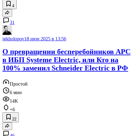
4
31
igkholopov
18 июн 2025 в 13:56
О превращении бесперебойников APC
в ИБП Systeme Electric, или Кто на
100% заменил Schneider Electric в РФ
Простой
6 мин
14K
+6
22
46